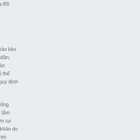
g đổi
 vào kèo
 dần,
vào
ó thể
quy định
công
n tâm
ên sự
 khăn do
trò