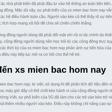
c nhà phát triển đã phải đầu tư vào hệ thống an toàn tiên tiến
ộng đồng. Mặc dù vậy, sự phát triển của
xs mien bac hom nay
vẫ
ừ các hệ điều hành toàn cầu. Người vào kèo có thể thấy rõ sự tiế
tích hợp mạng xã hội để chia sẻ chiến chiến thắng.
cộng đồng người dùng đã phải đối mặt với rủi ro tài chính do thi
ày, cộng đồng người dùng nên học hỏi từ các cộng đồng trực tu
 các thời kỳ của xs mien bac hom nay phản ánh sự tiến hóa của 
điều này tiếp tục mở ra cơ hội cho thế hệ trẻ.
đến xs mien bac hom nay
mien bac hom nay
, từ việc sử dụng AI để phân tích dữ liệu đến v
n học máy giờ đây có thể chốt kèo hành vi của cộng đồng người 
trường Việt, sự phổ biến của 5G đã làm cho các trò vào kèo trở 
 hút thêm nhiều người vào kèo. Điều này không chỉ nâng cao sự