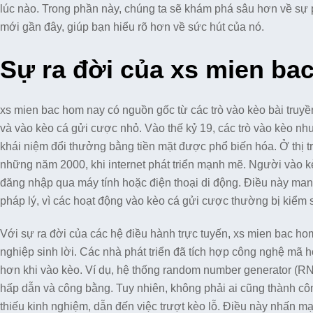
lúc nào. Trong phần này, chúng ta sẽ khám phá sâu hơn về sự 
mới gần đây, giúp bạn hiểu rõ hơn về sức hút của nó.
Sự ra đời của xs mien ba
xs mien bac hom nay có nguồn gốc từ các trò vào kèo bài truy
và vào kèo cá gửi cược nhỏ. Vào thế kỷ 19, các trò vào kèo nh
khái niệm đổi thưởng bằng tiền mặt được phổ biến hóa. Ở thị t
những năm 2000, khi internet phát triển mạnh mẽ. Người vào k
đăng nhập qua máy tính hoặc điện thoại di động. Điều này mang
pháp lý, vì các hoạt động vào kèo cá gửi cược thường bị kiểm s
Với sự ra đời của các hệ điều hành trực tuyến, xs mien bac hom
nghiệp sinh lời. Các nhà phát triển đã tích hợp công nghệ mã
hơn khi vào kèo. Ví dụ, hệ thống random number generator (R
hấp dẫn và công bằng. Tuy nhiên, không phải ai cũng thành c
thiếu kinh nghiệm, dẫn đến việc trượt kèo lỗ. Điều này nhấn mạ