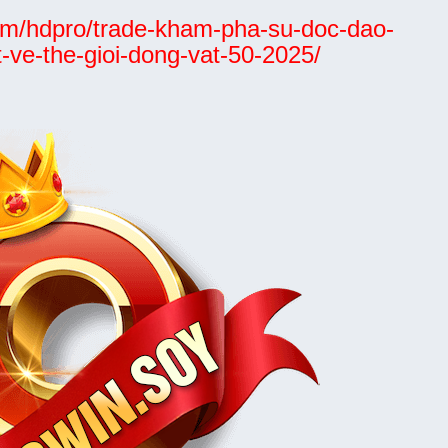
com/hdpro/trade-kham-pha-su-doc-dao-
-ve-the-gioi-dong-vat-50-2025/