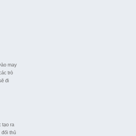
 vào may
ác trò
sẽ đi
 tạo ra
 đối thủ