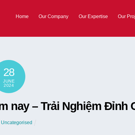
Home
Our Company
Our Expertise
Our Pro
28
JUNE
2024
m nay – Trải Nghiệm Đỉnh 
Uncategorised