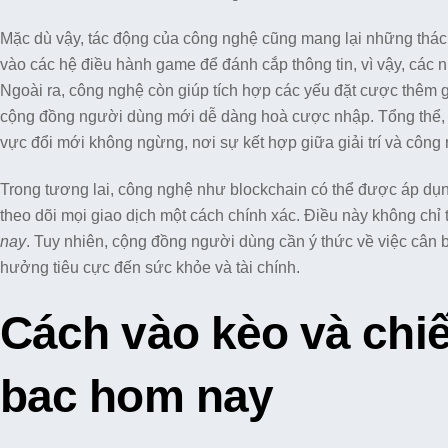
Mặc dù vậy, tác động của công nghệ cũng mang lại những thác
vào các hệ điều hành game để đánh cắp thông tin, vì vậy, các n
Ngoài ra, công nghệ còn giúp tích hợp các yếu đặt cược thêm 
cộng đồng người dùng mới dễ dàng hoà cược nhập. Tổng thể,
vực đổi mới không ngừng, nơi sự kết hợp giữa giải trí và công n
Trong tương lai, công nghệ như blockchain có thể được áp d
theo dõi mọi giao dịch một cách chính xác. Điều này không chỉ
nay
. Tuy nhiên, cộng đồng người dùng cần ý thức về việc cân 
hưởng tiêu cực đến sức khỏe và tài chính.
Cách vào kèo và chiế
bac hom nay