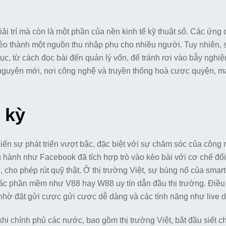
iải trí mà còn là một phần của nền kinh tế kỹ thuật số. Các ứng 
kèo thành một nguồn thu nhập phụ cho nhiều người. Tuy nhiên, 
tục, từ cách đọc bài đến quản lý vốn, để tránh rơi vào bẫy nghi
 nguyên mới, nơi công nghệ và truyền thống hoà cược quyện, 
 kỳ
ến sự phát triển vượt bậc, đặc biệt với sự chăm sóc của công 
u hành như Facebook đã tích hợp trò vào kèo bài với cơ chế đổ
cho phép rút quỹ thật. Ở thị trường Việt, sự bùng nổ của smar
các phần mềm như V88 hay W88 uy tín dẫn đầu thị trường. Điều
nhờ đặt gửi cược gửi cược dễ dàng và các tính năng như live d
khi chính phủ các nước, bao gồm thị trường Việt, bắt đầu siết c