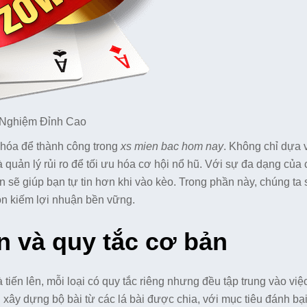
khóa để thành công trong
xs mien bac hom nay
. Không chỉ dựa
quản lý rủi ro để tối ưu hóa cơ hội nổ hũ. Với sự đa dạng của c
 sẽ giúp bạn tự tin hơn khi vào kèo. Trong phần này, chúng ta 
còn kiếm lợi nhuận bền vững.
n và quy tắc cơ bản
iến lên, mỗi loại có quy tắc riêng nhưng đều tập trung vào việc
xây dựng bộ bài từ các lá bài được chia, với mục tiêu đánh bại