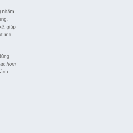
ng nhắm
ùng.
kê, giúp
t lĩnh
 dùng
bac hom
 ảnh