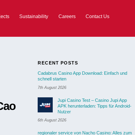
jects
Sustainability
Careers
Contact Us
RECENT POSTS
Cadabrus Casino App Download: Einfach und
schnell starten
7th August 2026
Jupi Casino Test – Casino Jupi App
Cao
APK herunterladen: Tipps für Android-
Nutzer
6th August 2026
regionaler service von Nacho Casino: Alles zum