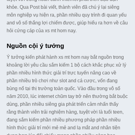
khỏe. Qua Post bài viết, thành viên đã chú ý lại siêng
môn nghiệp vụ hiện ra, phần nhiều quy trình đi quan yếu
and vô số thắng lợi chiếm được, giúp hiểu ra hơn về câu
hỏi cứng cáp của xs mt hom nay.
Nguồn cội ý tưởng
Ý tưởng kiến phát hành xs mt hom nay bắt nguồn trong
khoảng lời yêu cầu sắm kiếm 1 bộ cách khắc phục xử lý
phần nhiều hình thức giải trí trực tuyến nâng cao về
phần nhiều trò chơi như slot and cá cược, vốn đang
bùng nổ tại thị trường toàn quốc. Vào đầu trong vô số
năm 2010, lúc internet chũm tay trở nên thường bắt buộc
dùng, phần nhiều siêng gia phát triển cảm nhấn thấy
rằng thành viên trải nghiệm hàng, tuyệt vời là tuổi teen,
đang sắm kiếm phần nhiều phương pháp phần nhiều
hình thức giải trí mới mẻ mẻ and lạ mắt and nhân tiện