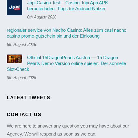
Jupi Casino Test – Casino Jupi App APK
herunterladen: Tipps für Android-Nutzer
6th August 2026
regionaler service von Nacho Casino: Alles zum casi nacho
casino promo-gutschein pin und der Einlösung
6th August 2026
Official 15DragonPearls Austria — 15 Dragon
Pearls Demo Version online spielen: Der schnelle
Slot-Check
6th August 2026
LATEST TWEETS
CONTACT US
We are here to answer any question you may have about our
Agency. We will respond as soon as we can.