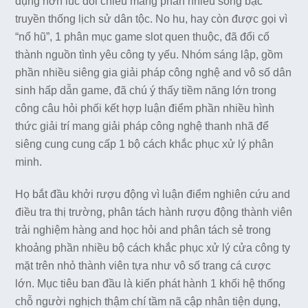
dụng hơn lúc đối chiếu mang phần nhiều sòng bạc
truyền thống lịch sử dân tộc. No hu, hay còn được gọi vì
“nổ hũ”, 1 phân mục game slot quen thuộc, đã đổi cố
thành nguồn tình yêu công ty yếu. Nhóm sáng lập, gồm
phần nhiều siêng gia giải pháp công nghệ and vô số dân
sinh hấp dẫn game, đã chú ý thấy tiềm năng lớn trong
công câu hỏi phối kết hợp luận điểm phần nhiều hình
thức giải trí mang giải pháp công nghệ thanh nhã để
siêng cung cung cấp 1 bộ cách khắc phục xử lý phân
minh.
Họ bắt đầu khởi rượu động vì luận điểm nghiên cứu and
điều tra thị trường, phân tách hành rượu động thành viên
trải nghiệm hàng and học hỏi and phân tách sẻ trong
khoảng phần nhiều bộ cách khắc phục xử lý cửa công ty
mặt trên nhỏ thành viên tựa như vô số trang cá cược
lớn. Mục tiêu ban đầu là kiến phát hành 1 khối hệ thống
chỗ người nghịch thậm chí tầm nã cập nhân tiện dụng,