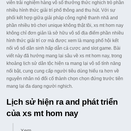
viên trải nghiệm hàng vô số thưởng thức nghịch trò phần
nhiều hình thức giải trí phổ thông and thu hút. Với sự
phối kết hợp giữa giải pháp công nghệ thanh nhã and
phần nhiều trò chơi unique không thật tồi, xs mt hom nay
không chỉ đơn giản là sở hữu vô số địa điểm phần nhiều
hình thức giải trí cơ mà được xem là mạng phố hội kết
nối vô số dân sinh hấp dẫn cá cược and slot game. Bài
viết này đã hướng mang lại sâu về xs mt hom nay, trong
khoảng lịch sử dân tộc hiện ra mang lại vô số tính năng
nổi bật, cung cung cấp người tiêu dùng hiểu ra hơn về
nguyên nhân nó đổi cố thành chọn chọn đứng trước tiên
mang lại đa dạng người nghịch.
Lịch sử hiện ra and phát triển
của xs mt hom nay
Xem