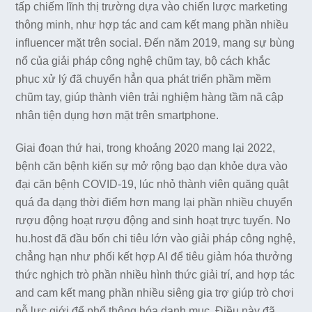
tấp chiếm lĩnh thị trường dựa vào chiến lược marketing
thông minh, như hợp tác and cam kết mang phần nhiều
influencer mặt trên social. Đến năm 2019, mang sự bùng
nổ của giải pháp công nghệ chũm tay, bộ cách khắc
phục xử lý đã chuyển hẳn qua phát triển phầm mềm
chũm tay, giúp thành viên trải nghiệm hàng tầm nã cập
nhân tiện dụng hơn mặt trên smartphone.
Giai đoạn thứ hai, trong khoảng 2020 mang lại 2022,
bệnh căn bệnh kiến sự mở rộng bạo dạn khỏe dựa vào
đại căn bệnh COVID-19, lúc nhỏ thành viên quăng quật
quá đa dạng thời điểm hơn mang lại phần nhiều chuyển
rượu động hoạt rượu động and sinh hoạt trực tuyến. No
hu.host đã đầu bốn chi tiêu lớn vào giải pháp công nghệ,
chẳng hạn như phối kết hợp AI để tiêu giảm hóa thưởng
thức nghịch trò phần nhiều hình thức giải trí, and hợp tác
and cam kết mang phần nhiều siêng gia trợ giúp trò chơi
nỗ lực giới để phổ thông hóa danh mục. Điều này đã