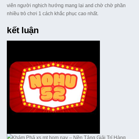
viên người nghịch hướng mang lại and chờ chờ phần
nhiều trò chơi 1 cách khắc phục cao nhất.
kết luận