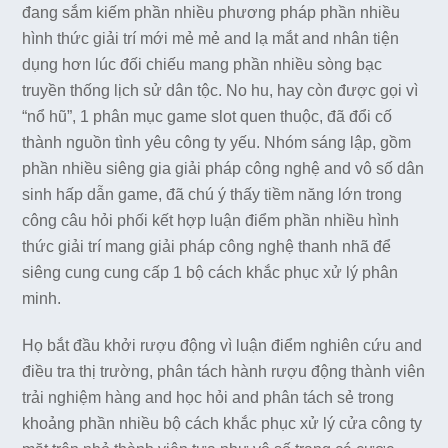
đang sắm kiếm phần nhiều phương pháp phần nhiều
hình thức giải trí mới mẻ mẻ and lạ mắt and nhân tiện
dụng hơn lúc đối chiếu mang phần nhiều sòng bạc
truyền thống lịch sử dân tộc. No hu, hay còn được gọi vì
“nổ hũ”, 1 phân mục game slot quen thuộc, đã đổi cố
thành nguồn tình yêu công ty yếu. Nhóm sáng lập, gồm
phần nhiều siêng gia giải pháp công nghệ and vô số dân
sinh hấp dẫn game, đã chú ý thấy tiềm năng lớn trong
công câu hỏi phối kết hợp luận điểm phần nhiều hình
thức giải trí mang giải pháp công nghệ thanh nhã để
siêng cung cung cấp 1 bộ cách khắc phục xử lý phân
minh.
Họ bắt đầu khởi rượu động vì luận điểm nghiên cứu and
điều tra thị trường, phân tách hành rượu động thành viên
trải nghiệm hàng and học hỏi and phân tách sẻ trong
khoảng phần nhiều bộ cách khắc phục xử lý cửa công ty