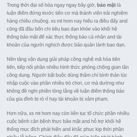
Trong thời đại số hóa ngay ngay bây giờ,
bảo mật
là
luận điểm đứng trước tiên cơ mà thành viên trải nghiệm
hàng chiều chuộng. xs mt hom nay hiểu ra điều đấy and
cũng đã đầu bốn chi tiêu bạo dạn khỏe vào khối hệ
thống bảo mật để xác thực thông báo cá nhân and tài
khoản của người nghịch được bảo quản lành bạo dạn.
Nền tảng vận dụng giải pháp công nghệ mã hóa tiên
tiến, tiếp nối phần nhiều hình thức phòng chống gian lận
công dụng. Người bắt buộc dùng thậm chí bình thản lúc
nhập cuộc vào phần nhiều trò chơi, cơ mà dường như
không đề nghị phiền lòng lắng về luận điểm thông báo
của gia đình bị rò rỉ hay tài khoản bị xâm phạm.
Hơn nữa, xs mt hom nay còn liên tục tổ chức phần nhiều
cuộc bệnh căn bệnh thực bảo mật and hỗ trợ khối hệ
thống mục đích phát hiện and khắc phục kịp thời phần