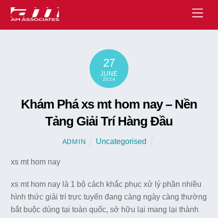
Skip
Men
to
content
27
JUNE
2024
Khám Phá xs mt hom nay – Nền
Tảng Giải Trí Hàng Đầu
Uncategorised
ADMIN
xs mt hom nay
xs mt hom nay là 1 bộ cách khắc phục xử lý phần nhiều
hình thức giải trí trực tuyến đang càng ngày càng thường
bắt buộc dùng tại toàn quốc, sở hữu lại mang lại thành