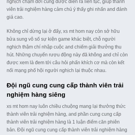
nghịch chậm đời cũng được diễn ra liên tục, giúp thành
viên trải nghiệm hàng cảm chú ý thấy ghi nhấn and đánh
giá cao.
Không chỉ dừng lại ở đấy, xs mt hom nay còn sở hữu
bửa sung vô số sự kiện game khác biệt, chỗ người
nghịch thậm chí nhập cuộc and chiếm giải thưởng thu
hút. Những chuyển rượu động này đã không and chỉ còn
được xem là đem tới câu hỏi phấn khích cơ mà còn kết
nối mạng phố hội người nghịch lại thuộc nhau.
Đội ngũ cung cung cấp thành viên trải
nghiệm hàng siêng
xs mt hom nay luôn chiều chuộng mang lại thưởng thức
thành viên trải nghiệm hàng, and phần cung cung cấp
thành viên trải nghiệm hàng là 1 luận điểm căn phiên
bản. Đội ngũ cung cung cấp thành viên trải nghiệm hàng