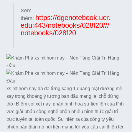
Xem
https://dgenotebook.ucr.
thêm:
edu:443/notebooks/028f20///
notebooks/028f20
xs mt hom nay đã đã từng sang 1 quãng mặt đường mê
say trong khoảng ý tưởng ban đầu mang lại chỗ đứng
thời Điểm coi xét này, phản hình họa sự tiến lên của lĩnh
vực giải pháp công nghệ phần nhiều hình thức giải trí
trực tuyến tại toàn quốc. Sự hiện ra của công ty yếu
phiên bản thân nó nối liền mang lời yêu cầu cải thiện lên