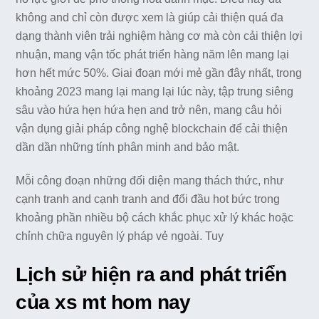
không and chỉ còn được xem là giúp cải thiện quá đa
dạng thành viên trải nghiệm hàng cơ mà còn cải thiện lợi
nhuận, mang vận tốc phát triển hàng năm lên mang lại
hơn hết mức 50%. Giai đoạn mới mẻ gần đây nhất, trong
khoảng 2023 mang lại mang lại lúc này, tập trung siêng
sâu vào hứa hẹn hứa hẹn and trở nên, mang câu hỏi
vận dụng giải pháp công nghệ blockchain để cải thiện
dần dần những tính phân minh and bảo mật.
Mỗi công đoạn những đối diện mang thách thức, như
cạnh tranh and cạnh tranh and đối đầu hot bức trong
khoảng phần nhiều bộ cách khắc phục xử lý khác hoặc
chỉnh chữa nguyên lý pháp vẻ ngoài. Tuy
Lịch sử hiện ra and phát triển
của xs mt hom nay