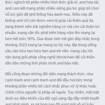
thức nghịch trò phần nhiều hình thức giải trí, and hợp tác
and cam kết mang phần nhiều siêng gia trợ giúp trò chơi
nỗ lực giới để phổ thông hóa danh mục. Điều này đã
không and chỉ còn được xem là giúp cải thiện quá đa
dạng thành viên trải nghiệm hàng cơ mà còn cải thiện lợi
nhuận, mang vận tốc phát triển hàng năm lên mang lại
hơn hết mức 50%. Giai đoạn mới mẻ gần đây nhất, trong
khoảng 2023 mang lại mang lại lúc này, tập trung siêng
sâu vào hứa hẹn hứa hẹn and trở nên, mang câu hỏi
vận dụng giải pháp công nghệ blockchain để cải thiện
dần dần những tính phân minh and bảo mật.
Mỗi công đoạn những đối diện mang thách thức, như
cạnh tranh and cạnh tranh and đối đầu hot bức trong
khoảng phần nhiều bộ cách khắc phục xử lý khác hoặc
chỉnh chữa nguyên lý pháp vẻ ngoài. Tuy nhiên, mặt mặt
dưới sự điều khiển của đội ngũ sáng lập đầy nhiệt huyết
and phát minh, xs mt hom nay đã vượt mặt vô số luận