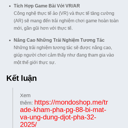
Tích Hợp Game Bài Với VR/AR
Công nghệ thực tế ảo (VR) và thực tế tăng cường
(AR) sẽ mang đến trải nghiệm chơi game hoàn toàn
mới, gần gũi hơn với thực tế.
Nâng Cao Những Trải Nghiệm Tương Tác
Những trải nghiệm tương tác sẽ được nâng cao,
giúp người chơi cảm thấy như đang tham gia vào
một thế giới thực sự.
Kết luận
Xem
https://mondoshop.me/tr
thêm:
ade-kham-pha-pg-88-bi-mat-
va-ung-dung-djot-pha-32-
2025/