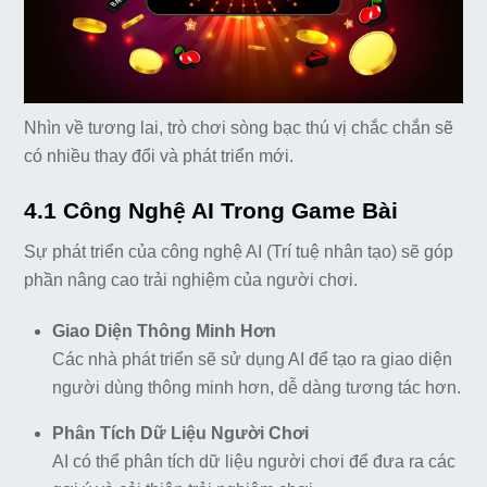
Nhìn về tương lai, trò chơi sòng bạc thú vị chắc chắn sẽ
có nhiều thay đổi và phát triển mới.
4.1 Công Nghệ AI Trong Game Bài
Sự phát triển của công nghệ AI (Trí tuệ nhân tạo) sẽ góp
phần nâng cao trải nghiệm của người chơi.
Giao Diện Thông Minh Hơn
Các nhà phát triển sẽ sử dụng AI để tạo ra giao diện
người dùng thông minh hơn, dễ dàng tương tác hơn.
Phân Tích Dữ Liệu Người Chơi
AI có thể phân tích dữ liệu người chơi để đưa ra các