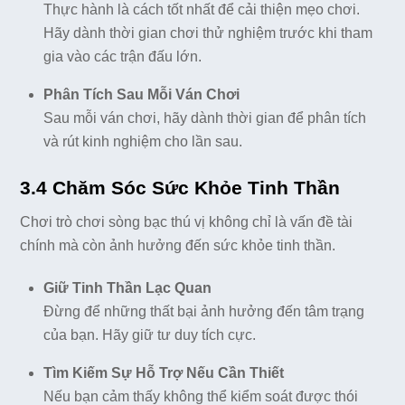
Thực hành là cách tốt nhất để cải thiện mẹo chơi.
Hãy dành thời gian chơi thử nghiệm trước khi tham
gia vào các trận đấu lớn.
Phân Tích Sau Mỗi Ván Chơi
Sau mỗi ván chơi, hãy dành thời gian để phân tích
và rút kinh nghiệm cho lần sau.
3.4 Chăm Sóc Sức Khỏe Tinh Thần
Chơi trò chơi sòng bạc thú vị không chỉ là vấn đề tài
chính mà còn ảnh hưởng đến sức khỏe tinh thần.
Giữ Tinh Thần Lạc Quan
Đừng để những thất bại ảnh hưởng đến tâm trạng
của bạn. Hãy giữ tư duy tích cực.
Tìm Kiếm Sự Hỗ Trợ Nếu Cần Thiết
Nếu bạn cảm thấy không thể kiểm soát được thói