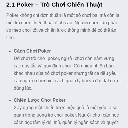
2.1 Poker – Trò Chơi Chiến Thuật
Poker không chỉ đơn thuần là một trò chơi bài mà còn là
một trò chơi chiến thuật đỉnh cao. Người chơi cần phải
có mẹo chơi tốt và chiến lược thông minh để có thể ăn
tiền.
Cách Chơi Poker
Để chơi trò chơi poker, người chơi cần nắm vững
các quy tắc và quy định chơi. Có nhiều phiên bản
khác nhau của trò chơi poker nhưng tất cả đều yêu
cầu người chơi biết cách quản lý bài và đặt đặt cược
đúng lúc.
Chiến Lược Chơi Poker
Xây dựng một chiến lược hiệu quả là một yếu raise
quan trọng trong trò chơi poker. Người chơi cần học
cách đọc tâm lý đối thủ, quản lý ngân sách và quyết