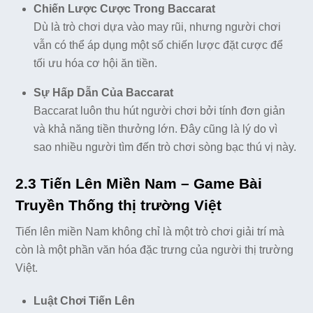
Chiến Lược Cược Trong Baccarat
Dù là trò chơi dựa vào may rũi, nhưng người chơi
vẫn có thể áp dụng một số chiến lược đặt cược để
tối ưu hóa cơ hội ăn tiền.
Sự Hấp Dẫn Của Baccarat
Baccarat luôn thu hút người chơi bởi tính đơn giản
và khả năng tiền thưởng lớn. Đây cũng là lý do vì
sao nhiều người tìm đến trò chơi sòng bạc thú vị này.
2.3 Tiến Lên Miền Nam – Game Bài
Truyền Thống thị trường Việt
Tiến lên miền Nam không chỉ là một trò chơi giải trí mà
còn là một phần văn hóa đặc trưng của người thị trường
Việt.
Luật Chơi Tiến Lên