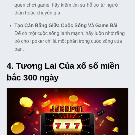
quen chơi game, hãy kiếm tìm sự hỗ trợ từ người
thân hoặc chuyên gia.
Tạo Cân Bằng Giữa Cuộc Sống Và Game Bài
Để có một cuộc sống lành mạnh, hãy luôn nhớ rằng
trò chơi poker chỉ là một phần trong cuộc sống của
bạn.
4. Tương Lai Của xổ số miền
bắc 300 ngày