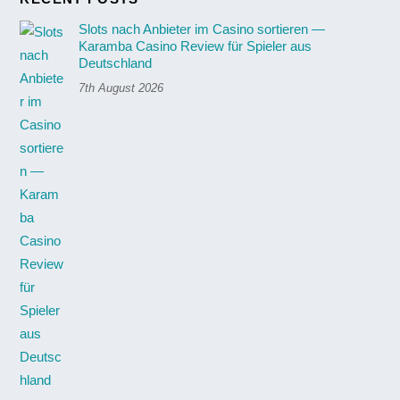
Slots nach Anbieter im Casino sortieren —
Karamba Casino Review für Spieler aus
Deutschland
7th August 2026