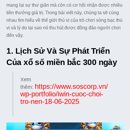
mang lại sự thư giãn mà còn có cơ hội nhận được nhiều
tiền thưởng giá trị. Trong bài viết này, chúng ta sẽ cùng
nhau tìm hiểu về thế giới thú vị của trò chơi sòng bạc thú
vị và lý do tại sao nó thu hút được đông đảo người chơi
đến vậy.
1. Lịch Sử Và Sự Phát Triển
Của xổ số miền bắc 300 ngày
Xem
https://www.soscorp.vn/
thêm:
wp-portfolio/iwin-cuoc-choi-
tro-nen-18-06-2025