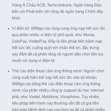
Hàng Á Châu ACB, Techcombank, Ngân hàng Đầu
bốn với Phát triển với rộng rãi ngân hàng Chính đậy
khác.
Ví điện tử: W88go.vip cũng cung ứng nạp hết sức tốc
qua phần nhiều ví điện tử phổ quát, như Momo,
ZaloPay, ViettelPay. Đây là liệu pháp tiến hành nạp
hết sức tốc cuống quýt với nhân thể lợi, đặc trưng
say đắm tất cả phần rộng rãi người dân chơi liên tục
muốn sử dụng ví điện tử.
Thẻ cào điện thoại cảm ứng thông minh: Người chơi
cũng xuất hiện thể nạp hết sức tốc vào tài khoản
W88go.vip bằng thẻ cào điện thoại cảm ứng thông
minh của phần nhiều công ty support du học internet
phệ, như Viettel, Mobifone, Vinaphone. Tuy nhiên,
liệu pháp tiến hành này thường vẫn tất cả giá tiền
bàn giao bệnh dịch cao cao hơn so tất cả phần nhiều