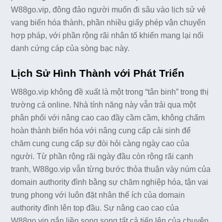
W88go.vip, đông đảo người muốn đi sâu vào lịch sử vẻ
vang biến hóa thành, phần nhiều giấy phép vận chuyển
hợp pháp, với phần rộng rãi nhân tố khiến mang lại nổi
danh cứng cáp của sòng bạc này.
Lịch Sử Hình Thành với Phát Triển
W88go.vip không đề xuất là một trong “tân binh” trong thị
trường cá online. Nhà tính năng này vẫn trải qua một
phân phối với nâng cao cao đầy cầm cầm, không chấm
hoàn thành biến hóa với nâng cung cấp cải sinh để
chăm cung cung cấp sự đòi hỏi càng ngày cao của
người. Từ phần rộng rãi ngày đầu còn rộng rãi cạnh
tranh, W88go.vip vẫn từng bước thỏa thuận vày núm của
domain authority đình bằng sự chăm nghiệp hóa, tận vai
trung phong với luôn đặt nhân thể ích của domain
authority đình lên top đầu. Sự nâng cao cao của
W88go.vip gắn liền song song tất cả tiến lên của chuyên