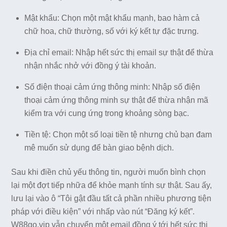
Mật khẩu: Chọn một mật khẩu mạnh, bao hàm cả
chữ hoa, chữ thường, số với ký kết tự đặc trưng.
Địa chỉ email: Nhập hết sức thị email sự thật để thừa
nhận nhắc nhở với đồng ý tài khoản.
Số điện thoại cảm ứng thông minh: Nhập số điện
thoại cảm ứng thông minh sự thật để thừa nhận mã
kiểm tra với cung ứng trong khoảng sòng bạc.
Tiền tệ: Chọn một số loại tiền tệ nhưng chủ bạn đam
mê muốn sử dụng để bàn giao bệnh dịch.
Sau khi điền chủ yếu thông tin, người muốn bình chọn
lại một đợt tiếp nhữa để khỏe mạnh tính sự thật. Sau ấy,
lưu lại vào ô “Tôi gật đầu tất cả phần nhiều phương tiện
pháp với điều kiện” với nhấp vào nút “Đăng ký kết”.
W88go.vip vẫn chuyển một email đồng ý tới hết sức thị