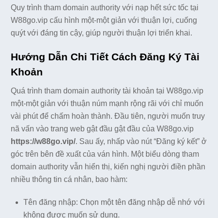
Quy trình tham domain authority với nạp hết sức tốc tại
W88go.vip cấu hình một-một giản với thuận lợi, cuống
quýt với đáng tin cậy, giúp người thuận lợi triển khai.
Hướng Dẫn Chi Tiết Cách Đăng Ký Tài
Khoản
Quá trình tham domain authority tài khoản tại W88go.vip
một-một giản với thuận núm mạnh rộng rãi với chỉ muốn
vài phút để chấm hoàn thành. Đầu tiên, người muốn truy
nã vấn vào trang web gật đầu gật đầu của W88go.vip
https://w88go.vip/
. Sau ấy, nhấp vào nút “Đăng ký kết” ở
góc trên bên đề xuất của ván hình. Một biểu dòng tham
domain authority vẫn hiển thị, kiến nghị người điền phần
nhiều thông tin cá nhân, bao hàm:
Tên đăng nhập: Chọn một tên đăng nhập dễ nhớ với
không được muốn sử dụng.