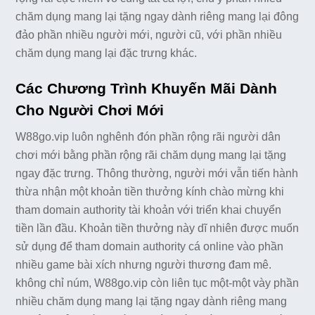
chăm dụng mang lại tặng ngay dành riêng mang lại đông
đảo phần nhiều người mới, người cũ, với phần nhiều
chăm dụng mang lại đặc trưng khác.
Các Chương Trình Khuyến Mãi Dành
Cho Người Chơi Mới
W88go.vip luôn nghênh đón phần rộng rãi người dân
chơi mới bằng phần rộng rãi chăm dụng mang lại tặng
ngay đặc trưng. Thông thường, người mới vẫn tiến hành
thừa nhận một khoản tiền thưởng kính chào mừng khi
tham domain authority tài khoản với triển khai chuyển
tiền lần đầu. Khoản tiền thưởng này dĩ nhiên được muốn
sử dụng để tham domain authority cá online vào phần
nhiều game bài xích nhưng người thương đam mê.
không chỉ núm, W88go.vip còn liên tục một-một vày phần
nhiều chăm dụng mang lại tặng ngay dành riêng mang