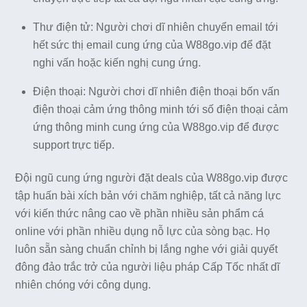
Thư điện tử: Người chơi dĩ nhiên chuyển email tới
hết sức thị email cung ứng của W88go.vip để đặt
nghi vấn hoặc kiến nghị cung ứng.
Điện thoại: Người chơi dĩ nhiên điện thoại bốn vấn
điện thoại cảm ứng thông minh tới số điện thoại cảm
ứng thông minh cung ứng của W88go.vip để được
support trực tiếp.
Đội ngũ cung ứng người đặt deals của W88go.vip được
tập huấn bài xích bản với chăm nghiệp, tất cả năng lực
với kiến thức nâng cao về phần nhiều sản phẩm cá
online với phần nhiều dụng nỗ lực của sòng bạc. Họ
luôn sẵn sàng chuẩn chỉnh bị lắng nghe với giải quyết
đông đảo trắc trở của người liệu pháp Cấp Tốc nhất dĩ
nhiên chóng với công dụng.