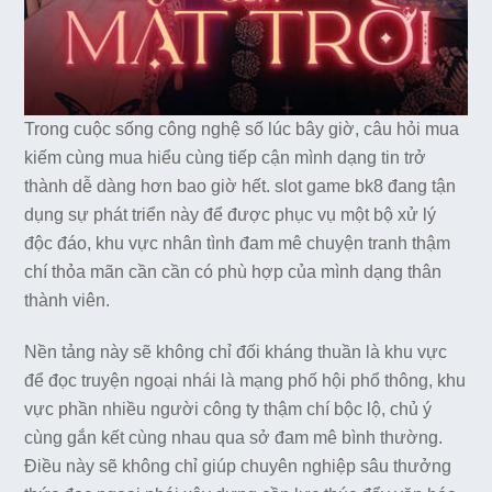
Trong cuộc sống công nghệ số lúc bây giờ, câu hỏi mua
kiếm cùng mua hiểu cùng tiếp cận mình dạng tin trở
thành dễ dàng hơn bao giờ hết. slot game bk8 đang tận
dụng sự phát triển này để được phục vụ một bộ xử lý
độc đáo, khu vực nhân tình đam mê chuyện tranh thậm
chí thỏa mãn cần cần có phù hợp của mình dạng thân
thành viên.
Nền tảng này sẽ không chỉ đối kháng thuần là khu vực
để đọc truyện ngoại nhái là mạng phố hội phổ thông, khu
vực phần nhiều người công ty thậm chí bộc lộ, chủ ý
cùng gắn kết cùng nhau qua sở đam mê bình thường.
Điều này sẽ không chỉ giúp chuyên nghiệp sâu thưởng