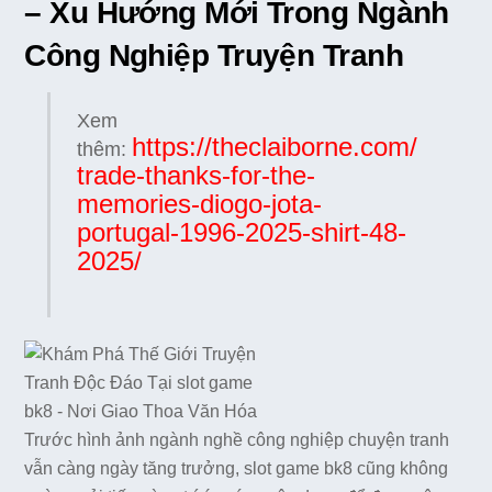
– Xu Hướng Mới Trong Ngành
Công Nghiệp Truyện Tranh
Xem
https://theclaiborne.com/
thêm:
trade-thanks-for-the-
memories-diogo-jota-
portugal-1996-2025-shirt-48-
2025/
Trước hình ảnh ngành nghề công nghiệp chuyện tranh
vẫn càng ngày tăng trưởng, slot game bk8 cũng không