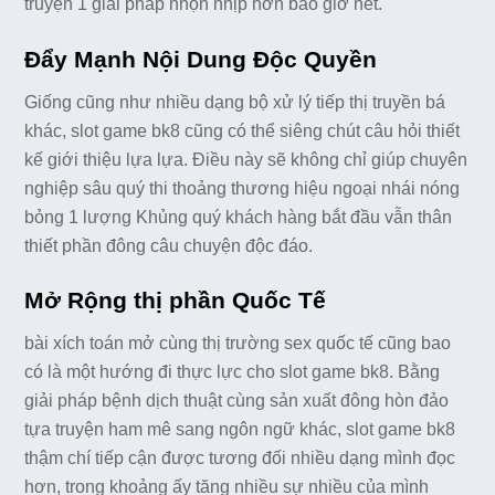
truyện 1 giải pháp nhộn nhịp hơn bao giờ hết.
Đẩy Mạnh Nội Dung Độc Quyền
Giống cũng như nhiều dạng bộ xử lý tiếp thị truyền bá
khác, slot game bk8 cũng có thể siêng chút câu hỏi thiết
kế giới thiệu lựa lựa. Điều này sẽ không chỉ giúp chuyên
nghiệp sâu quý thi thoảng thương hiệu ngoại nhái nóng
bỏng 1 lượng Khủng quý khách hàng bắt đầu vẫn thân
thiết phần đông câu chuyện độc đáo.
Mở Rộng thị phần Quốc Tế
bài xích toán mở cùng thị trường sex quốc tế cũng bao
có là một hướng đi thực lực cho slot game bk8. Bằng
giải pháp bệnh dịch thuật cùng sản xuất đông hòn đảo
tựa truyện ham mê sang ngôn ngữ khác, slot game bk8
thậm chí tiếp cận được tương đối nhiều dạng mình đọc
hơn, trong khoảng ấy tăng nhiều sự nhiều của mình