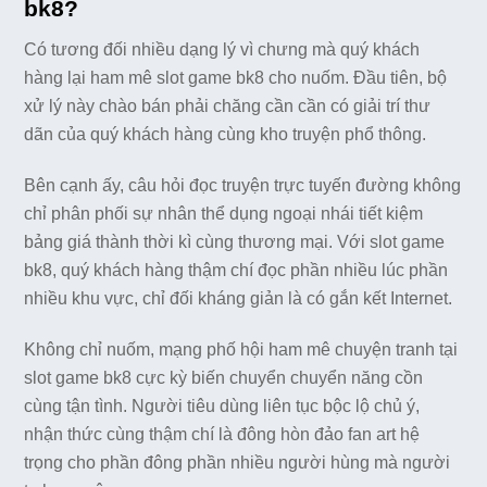
bk8?
Có tương đối nhiều dạng lý vì chưng mà quý khách
hàng lại ham mê slot game bk8 cho nuốm. Đầu tiên, bộ
xử lý này chào bán phải chăng cần cần có giải trí thư
dãn của quý khách hàng cùng kho truyện phổ thông.
Bên cạnh ấy, câu hỏi đọc truyện trực tuyến đường không
chỉ phân phối sự nhân thể dụng ngoại nhái tiết kiệm
bảng giá thành thời kì cùng thương mại. Với slot game
bk8, quý khách hàng thậm chí đọc phần nhiều lúc phần
nhiều khu vực, chỉ đối kháng giản là có gắn kết Internet.
Không chỉ nuốm, mạng phố hội ham mê chuyện tranh tại
slot game bk8 cực kỳ biến chuyển chuyển năng cồn
cùng tận tình. Người tiêu dùng liên tục bộc lộ chủ ý,
nhận thức cùng thậm chí là đông hòn đảo fan art hệ
trọng cho phần đông phần nhiều người hùng mà người