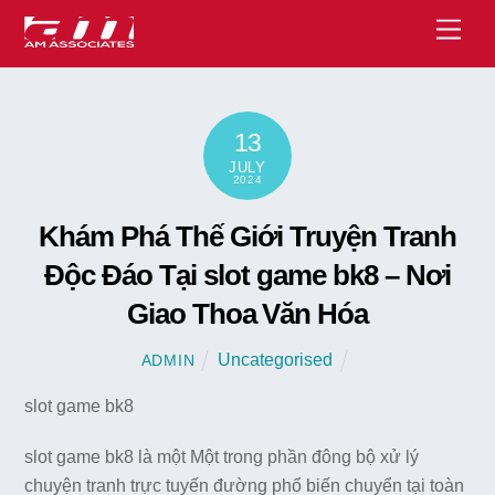
Skip
Men
to
content
13
JULY
2024
Khám Phá Thế Giới Truyện Tranh
Độc Đáo Tại slot game bk8 – Nơi
Giao Thoa Văn Hóa
Uncategorised
ADMIN
slot game bk8
slot game bk8 là một Một trong phần đông bộ xử lý
chuyện tranh trực tuyến đường phổ biến chuyển tại toàn