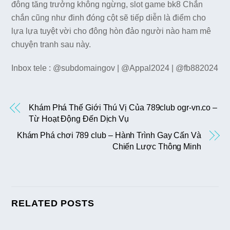
đông tăng trưởng không ngừng, slot game bk8 Chắn
chắn cũng như đinh đóng cột sẽ tiếp diễn là điểm cho
lựa lựa tuyệt vời cho đông hòn đảo người nào ham mê
chuyện tranh sau này.
Inbox tele : @subdomaingov | @Appal2024 | @fb882024
Khám Phá Thế Giới Thú Vị Của 789club ogr-vn.co –
Từ Hoạt Động Đến Dịch Vụ
Khám Phá chơi 789 club – Hành Trình Gay Cấn Và
Chiến Lược Thông Minh
RELATED POSTS