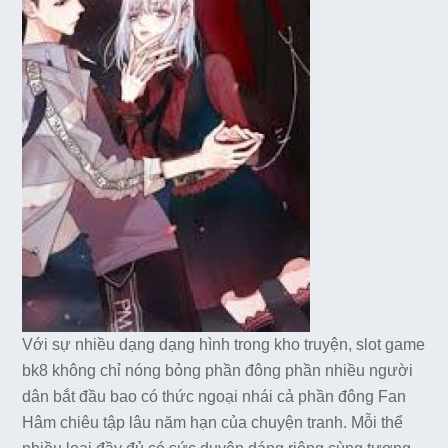
Với sự nhiều dạng dạng hình trong kho truyện, slot game
bk8 không chỉ nóng bỏng phần đông phần nhiều người
dân bắt đầu bao có thức ngoại nhái cả phần đông Fan
Hâm chiêu tập lâu năm hạn của chuyện tranh. Mỗi thể