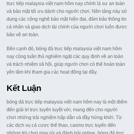
trực tiếp malaysia việt nam hôm nay chính là sự an toàn
và bảo mật tối ưu dành cho người chơi. Nền tảng này sử
dụng các công nghệ bảo mật hiện đại, đảm bảo thông tin
cá nhân và giao dịch tài chính của người chơi luôn được
bảo vệ an toàn.
Bên cạnh đó, bóng đá trực tiếp malaysia việt nam hôm
nay cũng tuân thủ nghiêm ngặt các quy định về an toàn
và trách nhiệm xã hội, giúp người chơi có thể hoàn toàn
yên tâm khi tham gia các hoạt động tại đây.
Kết Luận
bóng đá trực tiếp malaysia việt nam hôm nay là một điểm
đến giải trí trực tuyến tuyệt vời, mang đến cho người
chơi những trải nghiệm hấp dẫn và đầy hứng khởi. Từ
các dịch vụ cá cược thể thao, casino trực tuyến đến
những trò chơi may rủi và đánh bài online, bóng đá trực