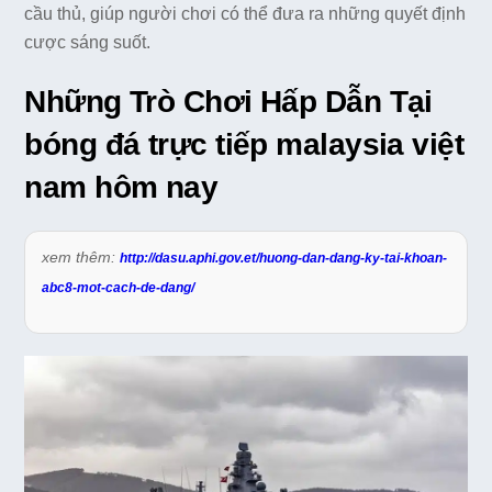
cầu thủ, giúp người chơi có thể đưa ra những quyết định
cược sáng suốt.
Những Trò Chơi Hấp Dẫn Tại
bóng đá trực tiếp malaysia việt
nam hôm nay
xem thêm:
http://dasu.aphi.gov.et/huong-dan-dang-ky-tai-khoan-
abc8-mot-cach-de-dang/