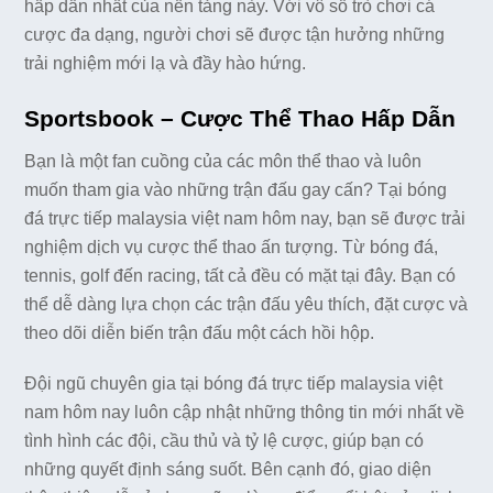
hấp dẫn nhất của nền tảng này. Với vô số trò chơi cá
cược đa dạng, người chơi sẽ được tận hưởng những
trải nghiệm mới lạ và đầy hào hứng.
Sportsbook – Cược Thể Thao Hấp Dẫn
Bạn là một fan cuồng của các môn thể thao và luôn
muốn tham gia vào những trận đấu gay cấn? Tại bóng
đá trực tiếp malaysia việt nam hôm nay, bạn sẽ được trải
nghiệm dịch vụ cược thể thao ấn tượng. Từ bóng đá,
tennis, golf đến racing, tất cả đều có mặt tại đây. Bạn có
thể dễ dàng lựa chọn các trận đấu yêu thích, đặt cược và
theo dõi diễn biến trận đấu một cách hồi hộp.
Đội ngũ chuyên gia tại bóng đá trực tiếp malaysia việt
nam hôm nay luôn cập nhật những thông tin mới nhất về
tình hình các đội, cầu thủ và tỷ lệ cược, giúp bạn có
những quyết định sáng suốt. Bên cạnh đó, giao diện