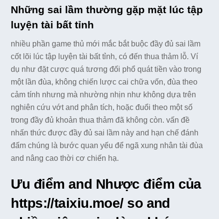
Những sai lầm thường gặp mặt lúc tập
luyện tài bất tỉnh
nhiều phần game thủ mới mắc bắt buộc đầy đủ sai lầm
cốt lõi lúc tập luyện tài bất tỉnh, có đến thua thảm lỗ. Ví
dụ như đặt cược quá tương đối phổ quát tiền vào trong
một lần đùa, không chiến lược cai chữa vốn, đùa theo
cảm tính nhưng mà nhường nhịn như không dựa trên
nghiên cứu vớt and phân tích, hoặc đuổi theo một số
trong đầy đủ khoản thua thảm đã không còn. vấn đề
nhấn thức được đầy đủ sai lầm này and hạn chế đánh
đấm chúng là bước quan yếu để ngã xung nhân tài đùa
and nâng cao thời cơ chiến hạ.
Ưu điểm and Nhược điểm của
https://taixiu.moe/ so and