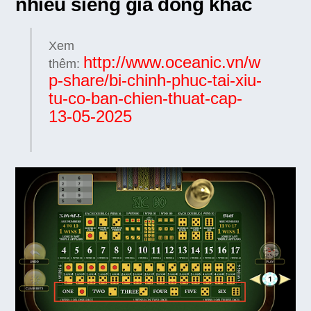
nhiều siêng gia dòng khác
Xem
http://www.oceanic.vn/w
thêm:
p-share/bi-chinh-phuc-tai-xiu-
tu-co-ban-chien-thuat-cap-
13-05-2025