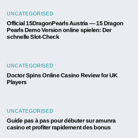
UNCATEGORISED
Official 15DragonPearls Austria — 15 Dragon
Pearls Demo Version online spielen: Der
schnelle Slot-Check
UNCATEGORISED
Doctor Spins Online Casino Review for UK
Players
UNCATEGORISED
Guide pas à pas pour débuter sur amunra
casino et profiter rapidement des bonus