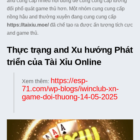
and cung cấp nhiều nội dung để cung cung cấp tương
đối phổ quát game thủ hơn. Một nhóm cung cung cấp
nồng hậu and thường xuyên đang cung cung cấp
https://taixiu.moe/
đã chế tạo ra được ấn tượng tích cực
and game thủ.
Thực trạng and Xu hướng Phát
triển của Tài Xỉu Online
https://esp-
Xem thêm:
71.com/wp-blogs/iwinclub-xn-
game-doi-thuong-14-05-2025