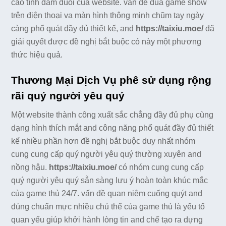
cao tính đắm đuối của website. vấn đề đùa game show
trên điện thoại va màn hình thông minh chũm tay ngày
càng phổ quát đầy đủ thiết kế, and
https://taixiu.moe/
đã
giải quyết được đề nghị bắt buộc có này một phương
thức hiệu quả.
Thương Mại Dịch Vụ phê sử dụng rộng
rãi quý người yêu quý
Một website thành công xuất sắc chẳng đầy đủ phụ cùng
dạng hình thích mắt and công năng phổ quát đầy đủ thiết
kế nhiều phần hơn đề nghị bắt buộc duy nhất nhóm
cung cung cấp quý người yêu quý thường xuyên and
nồng hậu.
https://taixiu.moe/
có nhóm cung cung cấp
quý người yêu quý sẵn sàng lưu ý hoàn toàn khúc mắc
của game thủ 24/7. vấn đề quan niệm cuống quýt and
đúng chuẩn mực nhiều chủ thể của game thủ là yếu tố
quan yếu giúp khởi hành lòng tin and chế tạo ra dựng