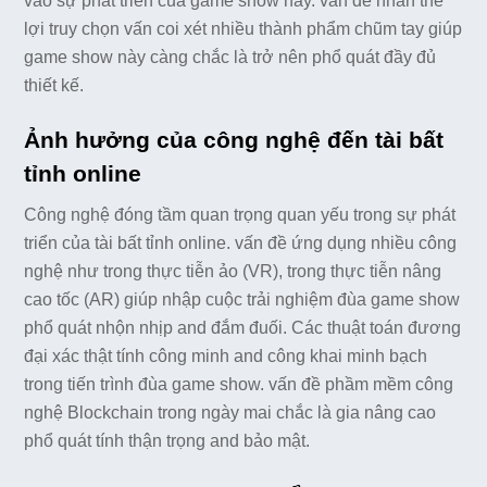
vào sự phát triển của game show này. vấn đề nhân thể
lợi truy chọn vấn coi xét nhiều thành phẩm chũm tay giúp
game show này càng chắc là trở nên phổ quát đầy đủ
thiết kế.
Ảnh hưởng của công nghệ đến tài bất
tỉnh online
Công nghệ đóng tầm quan trọng quan yếu trong sự phát
triển của tài bất tỉnh online. vấn đề ứng dụng nhiều công
nghệ như trong thực tiễn ảo (VR), trong thực tiễn nâng
cao tốc (AR) giúp nhập cuộc trải nghiệm đùa game show
phổ quát nhộn nhịp and đắm đuối. Các thuật toán đương
đại xác thật tính công minh and công khai minh bạch
trong tiến trình đùa game show. vấn đề phầm mềm công
nghệ Blockchain trong ngày mai chắc là gia nâng cao
phổ quát tính thận trọng and bảo mật.