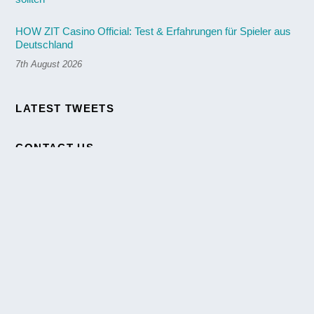
HOW ZIT Casino Official: Test & Erfahrungen für Spieler aus
Deutschland
7th August 2026
Back
LATEST TWEETS
To
Top
CONTACT US
We are here to answer any question you may have about our
Agency. We will respond as soon as we can.
[themify_button link="https://themify.me/demo/themes/ultra-
agency/contact/" style="small blue outline"
text="#23c3d1"]Contact us[/themify_button]