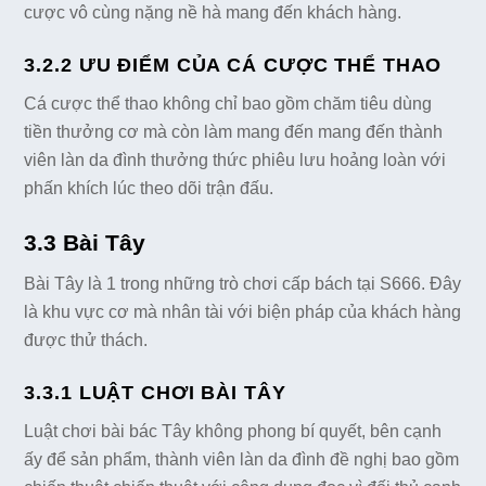
cược vô cùng nặng nề hà mang đến khách hàng.
3.2.2 ƯU ĐIỂM CỦA CÁ CƯỢC THỂ THAO
Cá cược thể thao không chỉ bao gồm chăm tiêu dùng
tiền thưởng cơ mà còn làm mang đến mang đến thành
viên làn da đình thưởng thức phiêu lưu hoảng loàn với
phấn khích lúc theo dõi trận đấu.
3.3 Bài Tây
Bài Tây là 1 trong những trò chơi cấp bách tại S666. Đây
là khu vực cơ mà nhân tài với biện pháp của khách hàng
được thử thách.
3.3.1 LUẬT CHƠI BÀI TÂY
Luật chơi bài bác Tây không phong bí quyết, bên cạnh
ấy để sản phẩm, thành viên làn da đình đề nghị bao gồm