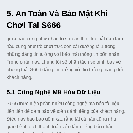
5. An Toàn Và Bảo Mật Khi
Chơi Tại S666
giữa hầu cũng như nhân tố sự cần thiết lúc bắt đầu làm
hầu cũng như trò chơi trực con cái đường là 1 trong
những đáng tin tưởng với bảo mật thông tin bốn nhân.
Trong phần này, chúng tôi sẽ phân tách sẻ trình bày về
phong thái S666 đáng tin tưởng với tin tưởng mang đến
khách hàng.
5.1 Công Nghệ Mã Hóa Dữ Liệu
S666 thực hiện phần nhiều công nghệ mã hóa tài liệu
tiên tiến để đảm bảo vệ toàn đánh tiếng của khách hàng.
Điều này bao bao gồm xác rằng tất cả hầu cũng như
giao bệnh dịch thanh toán với đánh tiếng bốn nhân