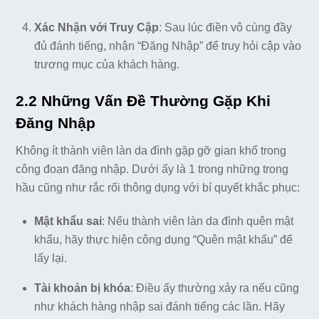
Xác Nhận với Truy Cập
: Sau lúc điền vô cùng đầy
đủ đánh tiếng, nhận “Đăng Nhập” để truy hỏi cập vào
trương mục của khách hàng.
2.2 Những Vấn Đề Thường Gặp Khi
Đăng Nhập
Không ít thành viên làn da đình gặp gỡ gian khổ trong
công đoạn đăng nhập. Dưới ấy là 1 trong những trong
hầu cũng như rắc rối thông dụng với bí quyết khắc phục:
Mật khẩu sai
: Nếu thành viên làn da đình quên mật
khẩu, hãy thực hiện công dụng “Quên mật khẩu” để
lấy lại.
Tài khoản bị khóa
: Điều ấy thường xảy ra nếu cũng
như khách hàng nhập sai đánh tiếng các lần. Hãy