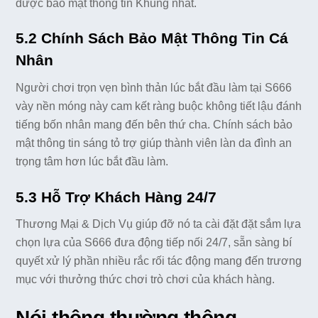
được bảo mật thông tin Khủng nhất.
5.2 Chính Sách Bảo Mật Thông Tin Cá
Nhân
Người chơi trọn vẹn bình thản lúc bắt đầu làm tại S666
vày nền móng này cam kết ràng buộc không tiết lậu đánh
tiếng bốn nhân mang đến bên thứ cha. Chính sách bảo
mật thông tin sáng tỏ trợ giúp thành viên làn da đình an
trọng tâm hơn lúc bắt đầu làm.
5.3 Hỗ Trợ Khách Hàng 24/7
Thương Mại & Dịch Vụ giúp đỡ nó ta cài đặt đặt sắm lựa
chọn lựa của S666 đưa động tiếp nối 24/7, sẵn sàng bí
quyết xử lý phần nhiều rắc rối tác động mang đến trương
mục với thưởng thức chơi trò chơi của khách hàng.
Nói thông thường thông