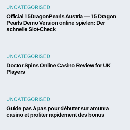
UNCATEGORISED
Official 15DragonPearls Austria — 15 Dragon
Pearls Demo Version online spielen: Der
schnelle Slot-Check
UNCATEGORISED
Doctor Spins Online Casino Review for UK
Players
UNCATEGORISED
Guide pas à pas pour débuter sur amunra
casino et profiter rapidement des bonus