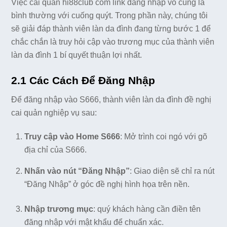
Việc cai quản hi88club com link đăng nhập vô cùng là
bình thường với cuống quýt. Trong phần này, chúng tôi
sẽ giải đáp thành viên làn da đình đang từng bước 1 để
chắc chắn là truy hỏi cập vào trương mục của thành viên
làn da đình 1 bí quyết thuận lợi nhất.
2.1 Các Cách Để Đăng Nhập
Để đăng nhập vào S666, thành viên làn da đình đề nghị
cai quản nghiệp vụ sau:
Truy cập vào Home S666
: Mở trình coi ngó với gõ
địa chỉ của S666.
Nhấn vào nút “Đăng Nhập”
: Giao diện sẽ chỉ ra nút
“Đăng Nhập” ở góc đề nghị hình họa trên nền.
Nhập trương mục
: quý khách hàng cần điền tên
đăng nhập với mật khẩu để chuẩn xác.