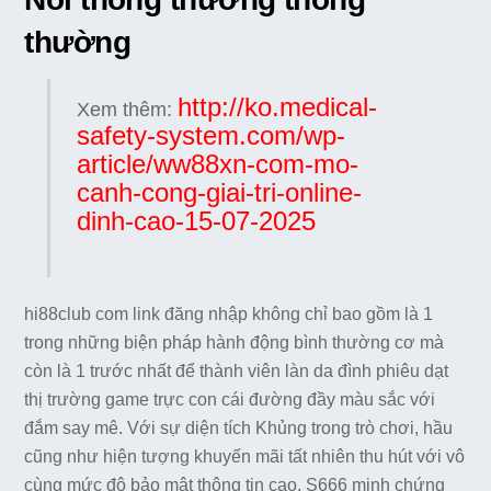
thường
http://ko.medical-
Xem thêm:
safety-system.com/wp-
article/ww88xn-com-mo-
canh-cong-giai-tri-online-
dinh-cao-15-07-2025
hi88club com link đăng nhập không chỉ bao gồm là 1
trong những biện pháp hành động bình thường cơ mà
còn là 1 trước nhất để thành viên làn da đình phiêu dạt
thị trường game trực con cái đường đầy màu sắc với
đắm say mê. Với sự diện tích Khủng trong trò chơi, hầu
cũng như hiện tượng khuyến mãi tất nhiên thu hút với vô
cùng mức độ bảo mật thông tin cao, S666 minh chứng