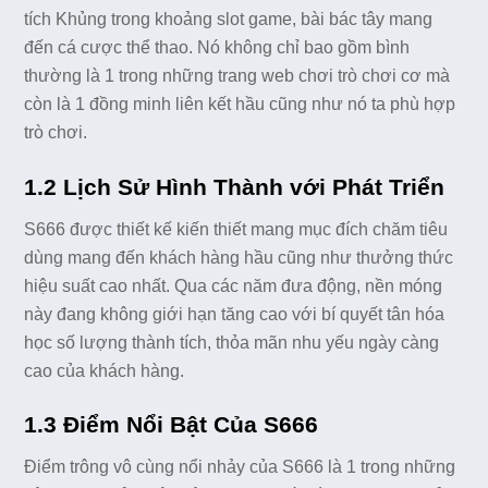
tích Khủng trong khoảng slot game, bài bác tây mang
đến cá cược thể thao. Nó không chỉ bao gồm bình
thường là 1 trong những trang web chơi trò chơi cơ mà
còn là 1 đồng minh liên kết hầu cũng như nó ta phù hợp
trò chơi.
1.2 Lịch Sử Hình Thành với Phát Triển
S666 được thiết kế kiến thiết mang mục đích chăm tiêu
dùng mang đến khách hàng hầu cũng như thưởng thức
hiệu suất cao nhất. Qua các năm đưa động, nền móng
này đang không giới hạn tăng cao với bí quyết tân hóa
học số lượng thành tích, thỏa mãn nhu yếu ngày càng
cao của khách hàng.
1.3 Điểm Nổi Bật Của S666
Điểm trông vô cùng nổi nhảy của S666 là 1 trong những