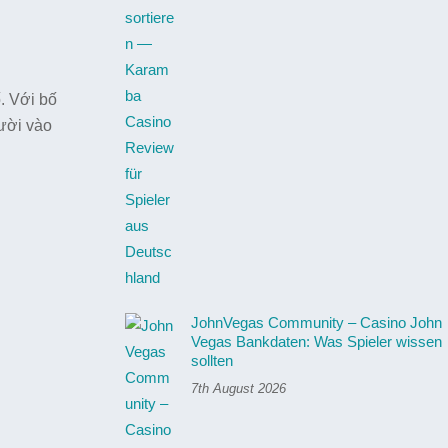
. Với bố
ười vào
JohnVegas Community – Casino John
Vegas Bankdaten: Was Spieler wissen
sollten
7th August 2026