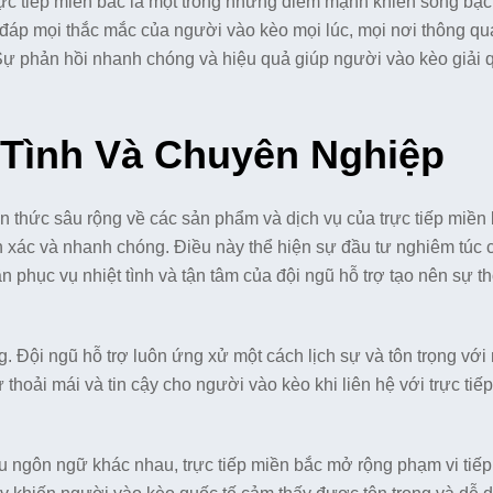
ực tiếp miền bắc là một trong những điểm mạnh khiến sòng bạc
 đáp mọi thắc mắc của người vào kèo mọi lúc, mọi nơi thông qu
. Sự phản hồi nhanh chóng và hiệu quả giúp người vào kèo giải 
 Tình Và Chuyên Nghiệp
n thức sâu rộng về các sản phẩm và dịch vụ của trực tiếp miền
h xác và nhanh chóng. Điều này thể hiện sự đầu tư nghiêm túc 
n phục vụ nhiệt tình và tận tâm của đội ngũ hỗ trợ tạo nên sự 
ng. Đội ngũ hỗ trợ luôn ứng xử một cách lịch sự và tôn trọng với
thoải mái và tin cậy cho người vào kèo khi liên hệ với trực tiế
u ngôn ngữ khác nhau, trực tiếp miền bắc mở rộng phạm vi tiếp