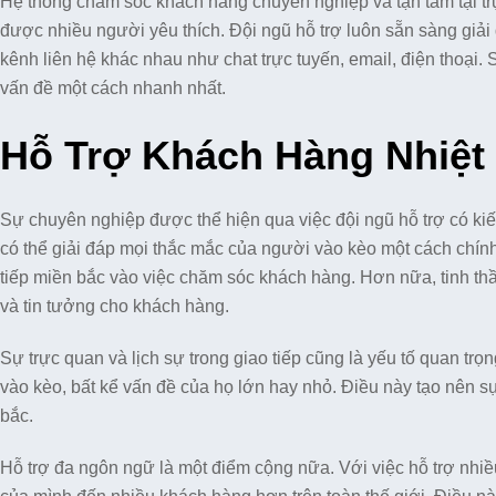
Hệ thống chăm sóc khách hàng chuyên nghiệp và tận tâm tại tr
được nhiều người yêu thích. Đội ngũ hỗ trợ luôn sẵn sàng giải
kênh liên hệ khác nhau như chat trực tuyến, email, điện thoại
vấn đề một cách nhanh nhất.
Hỗ Trợ Khách Hàng Nhiệt
Sự chuyên nghiệp được thể hiện qua việc đội ngũ hỗ trợ có kiế
có thể giải đáp mọi thắc mắc của người vào kèo một cách chín
tiếp miền bắc vào việc chăm sóc khách hàng. Hơn nữa, tinh thầ
và tin tưởng cho khách hàng.
Sự trực quan và lịch sự trong giao tiếp cũng là yếu tố quan trọ
vào kèo, bất kể vấn đề của họ lớn hay nhỏ. Điều này tạo nên sự 
bắc.
Hỗ trợ đa ngôn ngữ là một điểm cộng nữa. Với việc hỗ trợ nhiề