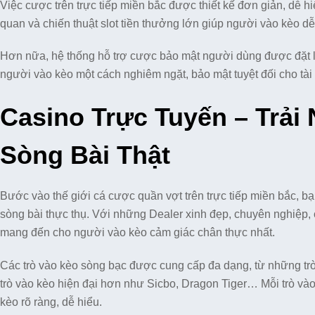
Việc cược trên trực tiếp miền bắc được thiết kế đơn giản, dễ 
quan và chiến thuật slot tiền thưởng lớn giúp người vào kèo 
Hơn nữa, hệ thống hỗ trợ cược bảo mật người dùng được đặt lê
người vào kèo một cách nghiêm ngặt, bảo mật tuyệt đối cho tài
Casino Trực Tuyến – Trải
Sòng Bài Thật
Bước vào thế giới cá cược quần vợt trên trực tiếp miền bắc, 
sòng bài thực thụ. Với những Dealer xinh đẹp, chuyên nghiệp, 
mang đến cho người vào kèo cảm giác chân thực nhất.
Các trò vào kèo sòng bạc được cung cấp đa dạng, từ những trò
trò vào kèo hiện đại hơn như Sicbo, Dragon Tiger… Mỗi trò vào 
kèo rõ ràng, dễ hiểu.