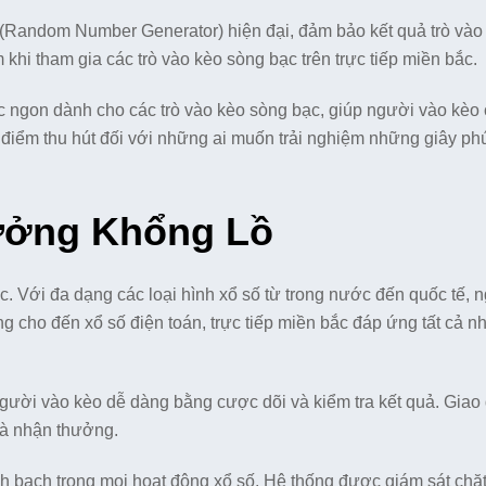
Random Number Generator) hiện đại, đảm bảo kết quả trò vào
hi tham gia các trò vào kèo sòng bạc trên trực tiếp miền bắc.
ực ngon dành cho các trò vào kèo sòng bạc, giúp người vào kèo
iểm thu hút đối với những ai muốn trải nghiệm những giây phút 
ưởng Khổng Lồ
c. Với đa dạng các loại hình xổ số từ trong nước đến quốc tế, 
g cho đến xổ số điện toán, trực tiếp miền bắc đáp ứng tất cả n
gười vào kèo dễ dàng bằng cược dõi và kiểm tra kết quả. Giao
và nhận thưởng.
nh bạch trong mọi hoạt động xổ số. Hệ thống được giám sát chặ