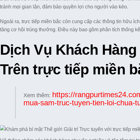
tránh mọi gian lận, đảm bảo quyền lợi cho người vào kèo.
Ngoài ra, trực tiếp miền bắc còn cung cấp các thông tin hữu íc
tăng cơ hội trúng thưởng. Điều này bao gồm phân tích thống kê,
Dịch Vụ Khách Hàng
Trên trực tiếp miền b
https://rangpurtimes24.co
Xem thêm:
mua-sam-truc-tuyen-tien-loi-chua-t