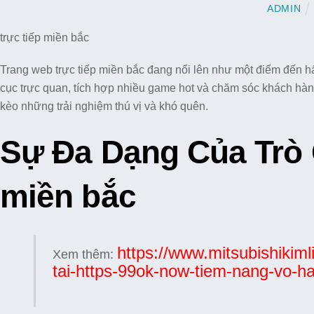
ADMIN
trực tiếp miền bắc
Trang web trực tiếp miền bắc đang nổi lên như một điểm đến hấp
cục trực quan, tích hợp nhiều game hot và chăm sóc khách hà
kèo những trải nghiệm thú vị và khó quên.
Sự Đa Dạng Của Trò C
miền bắc
https://www.mitsubishikiml
Xem thêm:
tai-https-99ok-now-tiem-nang-vo-