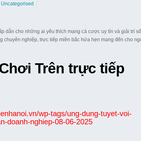
Uncategorised
 dẫn cho những ai yêu thích mạng cá cược uy tín và giải trí số
ng chuyên nghiệp, trực tiếp miền bắc hứa hẹn mang đến cho ng
hơi Trên trực tiếp
ienhanoi.vn/wp-tags/ung-dung-tuyet-voi-
han-doanh-nghiep-08-06-2025