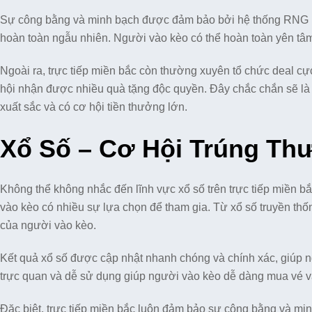
Sự công bằng và minh bạch được đảm bảo bởi hệ thống RNG (
hoàn toàn ngẫu nhiên. Người vào kèo có thể hoàn toàn yên tâm k
Ngoài ra, trực tiếp miền bắc còn thường xuyên tổ chức deal c
hội nhận được nhiều quà tặng độc quyền. Đây chắc chắn sẽ là đ
xuất sắc và có cơ hội tiền thưởng lớn.
Xổ Số – Cơ Hội Trúng Th
Không thể không nhắc đến lĩnh vực xổ số trên trực tiếp miền bắ
vào kèo có nhiều sự lựa chọn để tham gia. Từ xổ số truyền thốn
của người vào kèo.
Kết quả xổ số được cập nhật nhanh chóng và chính xác, giúp n
trực quan và dễ sử dụng giúp người vào kèo dễ dàng mua vé 
Đặc biệt, trực tiếp miền bắc luôn đảm bảo sự công bằng và mi