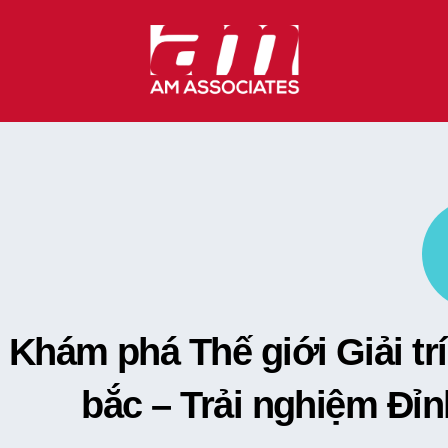
Skip
to
content
Khám phá Thế giới Giải trí
bắc – Trải nghiệm Đỉn