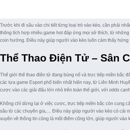
Trước khi đi sâu vào chi tiết từng loại trò vào kèo, cần phải 
thống tích hợp nhiều game hot đáp ứng mọi sở thích, từ những
coin hướng. Điều này giúp người vào kèo luôn cảm thấy hứng 
Thể Thao Điện Tử – Sân
Thế giới thể thao điện tử đang bùng nổ và trực tiếp miền bắ
các tựa game Esport phổ biến nhất hiện nay, từ Liên Minh Hu
cược vào các giải đấu lớn nhỏ trên toàn thế giới, với odds cạnh 
Không chỉ dừng lại ở việc cược, trực tiếp miền bắc còn cung cấp 
sâu từ các chuyên gia,… Điều này giúp người vào kèo có cái n
xuyên về thông tin cũng là một điểm cộng lớn, giúp người vào 