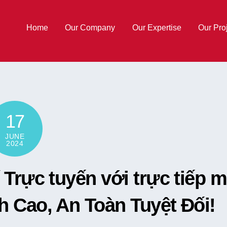
Home
Our Company
Our Expertise
Our Pro
17
JUNE
2024
 Trực tuyến với trực tiếp m
h Cao, An Toàn Tuyệt Đối!