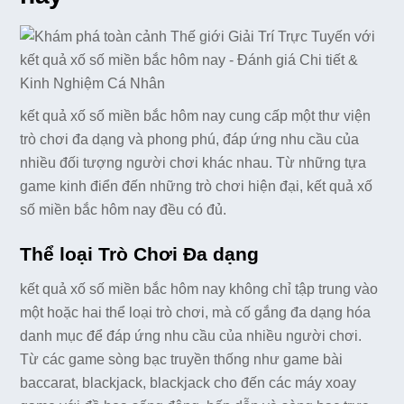
kết quả xố số miền bắc hôm nay cung cấp một thư viện
trò chơi đa dạng và phong phú, đáp ứng nhu cầu của
nhiều đối tượng người chơi khác nhau. Từ những tựa
game kinh điển đến những trò chơi hiện đại, kết quả xố
số miền bắc hôm nay đều có đủ.
Thể loại Trò Chơi Đa dạng
kết quả xố số miền bắc hôm nay không chỉ tập trung vào
một hoặc hai thể loại trò chơi, mà cố gắng đa dạng hóa
danh mục để đáp ứng nhu cầu của nhiều người chơi.
Từ các game sòng bạc truyền thống như game bài
baccarat, blackjack, blackjack cho đến các máy xoay