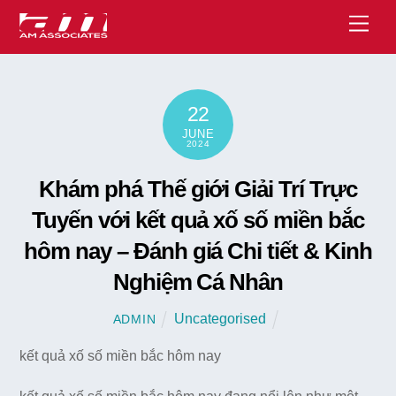
Skip
Men
to
content
22
JUNE
2024
Khám phá Thế giới Giải Trí Trực
Tuyến với kết quả xố số miền bắc
hôm nay – Đánh giá Chi tiết & Kinh
Nghiệm Cá Nhân
Uncategorised
ADMIN
kết quả xố số miền bắc hôm nay