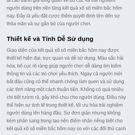
ta cần đánh giá tổng quan về bố cục và trải nghiệm
người dùng trên nền tảng kết quả xố số miền bắc hôm
nay. Đây là yếu đặt cược thêm quyết định lớn đến sự
thỏa mãn và sự gắn bó của người chơi.
Thiết kế và Tính Dễ Sử dụng
Giao diện của kết quả xố số miền bắc hôm nay được
thiết kế hiện đại, trực quan và dễ sử dụng. Màu sắc hài
hòa, bố cục rõ ràng giúp người chơi dễ dàng tìm kiếm
thông tin và các trò chơi yêu thích. Ngay cả người mới
bắt đầu cũng có thể nhanh chóng làm quen và sử dụng
các tính năng một cách thuận tiện. Không có quá nhiều
chi tiết rườm rà, gây khó chịu cho người dùng. Điều này
thể hiện sự tinh tế trong thiết kế, tối ưu hóa trải nghiệm
người dùng lên hàng đầu. Sự đơn giản nhưng không
kém phần sang trọng tạo nên điểm nhấn riêng biệt cho
kết quả xố số miền bắc hôm nay so với các đối thủ cạnh