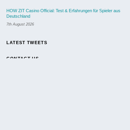
HOW ZIT Casino Official: Test & Erfahrungen für Spieler aus
Deutschland
7th August 2026
Back
LATEST TWEETS
To
Top
CONTACT US
We are here to answer any question you may have about our
Agency. We will respond as soon as we can.
[themify_button link="https://themify.me/demo/themes/ultra-
agency/contact/" style="small blue outline"
text="#23c3d1"]Contact us[/themify_button]