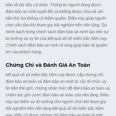
bảo vệ dữ liệu cá nhân. Thông tin người dùng được
đảm bảo an ninh tuyệt đối và không được chia sẻ với
bên thứ ba không có thẩm quyền. Điều này giúp người
chơi yên tâm khi tham gia trải nghiệm trên nền tảng. Sự
minh bạch trong chính sách đảm bảo an ninh tạo nên sự
tin tưởng và uy tín của kết quả xố số miền bắc hôm nay.
Chính sách đảm bảo an ninh rõ ràng giúp bảo vệ quyền
lợi của khách hàng.
Chứng Chỉ và Đánh Giá An Toàn
kết quả xố số miền bắc hôm nay được cấp chứng chỉ
đảm bảo an toàn và đảm bảo an ninh từ các tổ chức uy
tín trên thế giới, chứng nhận mức độ đảm bảo an toàn và
chăm sóc gửi cược đảm bảo an toàn của nền tảng. Điều
này tạo thêm sự tin tưởng cho người chơi khi tham gia
trải nghiệm trên nền tảng kết quả xố số miền bắc hôm
nay. Việc có được chứng chỉ đảm bảo an toàn là một