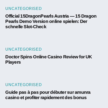
UNCATEGORISED
Official 15DragonPearls Austria — 15 Dragon
Pearls Demo Version online spielen: Der
schnelle Slot-Check
UNCATEGORISED
Doctor Spins Online Casino Review for UK
Players
UNCATEGORISED
Guide pas à pas pour débuter sur amunra
casino et profiter rapidement des bonus