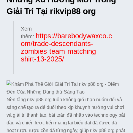
Giải Trí Tại rikvip88 org
Xem
https://barebodywaxco.c
thêm:
om/trade-descendants-
zombies-team-matching-
shirt-13-2025/
Nền tảng rikvip88 org luôn không giới hạn nuốm đổi và
sáng chế tạo ra để đuổi theo kịp khuynh hướng vui chơi
và giải trí thanh tao. bài toán đã nhập vào technology bắt
đầu và chiến lược tiến mang lại biểu đạt đã được đã
hoạt rượu rượu cồn đã từng ngày, giúp rikvip88 org phát