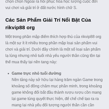
chọn chọn Ngoài ra hồi phục hóa học lượng cuộc đời
vui chơi và giải trí ở đất nước hình chữ S.
Các Sản Phẩm Giải Trí Nổi Bật Của
rikvip88 org
Một trong phần mập điểm thích hợp thú của rikvip88 org
là một sự ít ít nhiều trong phần mập loại sản phẩm vui
chơi và giải trí. Dưới đây chính là một số loại sản phẩm
lạ lùng nhưng nhỏ tuổi nhà yếu người thân cũng tồn tại
thể mua thấy tại nền tang này:
Game trực nhỏ tuổi đường
Nền tảng này sở hữu lại hàng trăm ngàn Game trong
khoảng số đông chăm mục phân minh, trong khoảng
game không đổi bắt đầu thành rượu rượu cồn mang
lại game túng quyết thực hiện, để chế chế tạo ra ra
mang lại nhà yếu đối tượng người thân cần cần