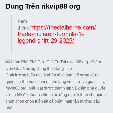
Dung Trên rikvip88 org
Xem
https://theclaiborne.com/
thêm:
trade-mclaren-formula-1-
legend-shirt-29-2025/
Chất lượng biểu đạt là nhân tố chẳng thể cưng cửng
quyết sự thu hút của một nền tang vui chơi và giải trí. Tại
rikvip88 org, biểu đạt được thành lập và kiểm phê duyệt
vứt ra tiết để chuẩn chỉnh xác rằng người thân shopping
chọn chọn chọn luôn tất cả phần mập tận hưởng bậc
nhất.