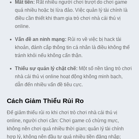
Mất tiền:
Rất nhiều người chơi trượt do chơi game
quá nhiều hoặc bị lừa đảo. Việc quản lý tài chính là
điều cần thiết khi tham gia trò chơi nhà cái thú vị
online.
Vấn đề an ninh mạng:
Rủi ro về việc bị hack tài
khoản, đánh cắp thông tin cá nhân là điều không thể
tránh khỏi nếu không cẩn thận.
Thiếu sự quản lý chặt chẽ:
Một số nền tảng trò chơi
nhà cái thú vị online hoạt động không minh bạch,
dẫn đến nhiều vấn đề tiêu cực.
Cách Giảm Thiểu Rủi Ro
Để giảm thiểu rủi ro khi chơi trò chơi nhà cái thú vị
online, người chơi cần: Chơi game có chừng mực,
không nên chơi quá nhiều thời gian; quản lý tài chính
hợp lý, không nên đầu tư quá nhiều tiền đăng nhập;