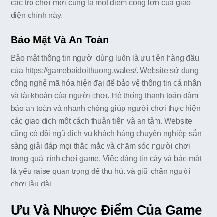
các trò chơi mới cũng là một điểm cộng lớn của giao
diện chính này.
Bảo Mật Và An Toàn
Bảo mật thông tin người dùng luôn là ưu tiên hàng đầu
của https://gamebaidoithuong.wales/. Website sử dụng
công nghệ mã hóa hiện đại để bảo vệ thông tin cá nhân
và tài khoản của người chơi. Hệ thống thanh toán đảm
bảo an toàn và nhanh chóng giúp người chơi thực hiện
các giao dịch một cách thuận tiện và an tâm. Website
cũng có đội ngũ dịch vụ khách hàng chuyên nghiệp sẵn
sàng giải đáp mọi thắc mắc và chăm sóc người chơi
trong quá trình chơi game. Việc đáng tin cậy và bảo mật
là yếu raise quan trọng để thu hút và giữ chân người
chơi lâu dài.
Ưu Và Nhược Điểm Của Game