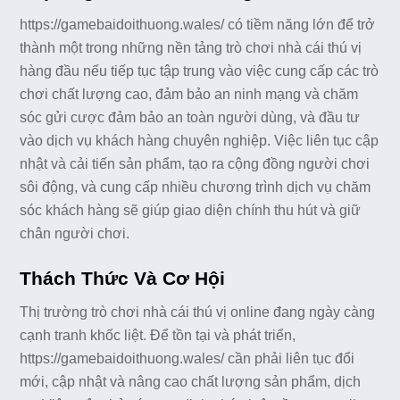
https://gamebaidoithuong.wales/ có tiềm năng lớn để trở
thành một trong những nền tảng trò chơi nhà cái thú vị
hàng đầu nếu tiếp tục tập trung vào việc cung cấp các trò
chơi chất lượng cao, đảm bảo an ninh mạng và chăm
sóc gửi cược đảm bảo an toàn người dùng, và đầu tư
vào dịch vụ khách hàng chuyên nghiệp. Việc liên tục cập
nhật và cải tiến sản phẩm, tạo ra cộng đồng người chơi
sôi động, và cung cấp nhiều chương trình dịch vụ chăm
sóc khách hàng sẽ giúp giao diện chính thu hút và giữ
chân người chơi.
Thách Thức Và Cơ Hội
Thị trường trò chơi nhà cái thú vị online đang ngày càng
cạnh tranh khốc liệt. Để tồn tại và phát triển,
https://gamebaidoithuong.wales/ cần phải liên tục đổi
mới, cập nhật và nâng cao chất lượng sản phẩm, dịch