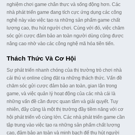
nghiệm chơi game chân thực và sống động hơn. Các
nhà phát triển game đang tích cực ứng dụng các công
nghệ này vào việc tạo ra những sản phẩm game chất
lượng cao, thu hút người chơi. Cùng với đó, việc chăm
sóc gửi cược đảm bảo an toàn người dùng cũng được
nâng cao nhờ vào các công nghệ mã hóa tiên tiến.
Thách Thức Và Cơ Hội
Sự phát triển nhanh chóng của thị trường trò chơi nhà
cái thú vị online cũng đặt ra những thách thức. Vấn đề
chăm sóc gửi cược đảm bảo an toàn, gian lận trong
game, và việc quản lý hoạt động của các nhà cái là
những vấn đề cần được quan tâm và giải quyết. Tuy
nhiên, đây cũng là một thị trường đầy tiềm năng với cơ
hội phát triển vô cùng lớn. Các nhà phát triển game cần
tập trung vào việc tạo ra những sản phẩm chất lượng
cao, đảm bảo an toàn và minh bạch để thu hút người