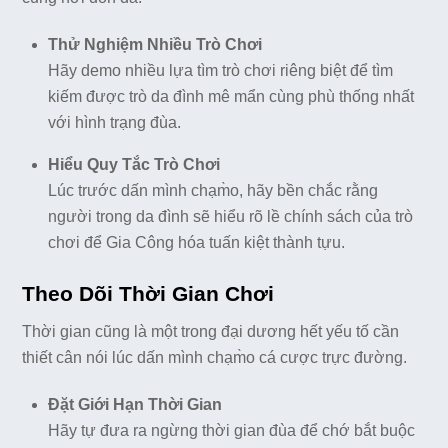
Thử Nghiệm Nhiều Trò Chơi
Hãy demo nhiều lựa tìm trò chơi riêng biệt để tìm
kiếm được trò da đình mê mẩn cùng phù thống nhất
với hình trạng đùa.
Hiểu Quy Tắc Trò Chơi
Lúc trước dấn mình chạm̀o, hãy bền chắc rằng
người trong da đình sẽ hiểu rõ lề chính sách của trò
chơi để Gia Công hóa tuấn kiệt thành tựu.
Theo Dõi Thời Gian Chơi
Thời gian cũng là một trong đại dương hết yếu tố cần
thiết cân nói lúc dấn mình chạm̀o cá cược trực đường.
Đặt Giới Hạn Thời Gian
Hãy tự đưa ra ngừng thời gian đùa để chớ bắt buộc