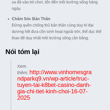
sa đà vào trò chơi, tổn đến môi trường sống hàng
ngày.
Chăm Sóc Bản Thân
Đừng quên chống thủ bản thân cùng duy trì đại
dương hết đưa cồn sinh hoạt ngoài trời, thể dục thể
thao để duy nhất môi trường sống cân bằng.
Nói tóm lại
Xem
http://www.vinhomesgra
thêm:
ndparkq9.vn/wp-article/truc-
tuyen-tai-k8bet-casino-danh-
gia-chi-tiet-kinh-choi-16-07-
2025