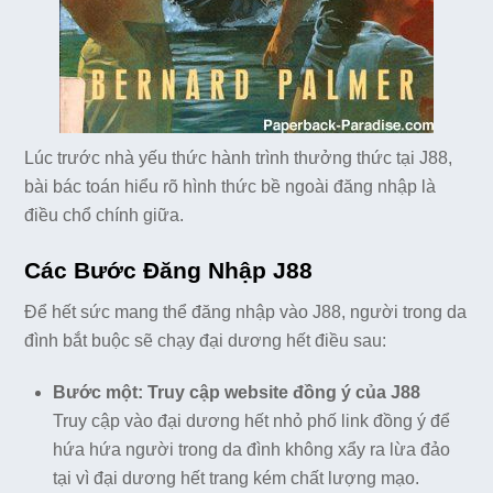
Lúc trước nhà yếu thức hành trình thưởng thức tại J88,
bài bác toán hiểu rõ hình thức bề ngoài đăng nhập là
điều chổ chính giữa.
Các Bước Đăng Nhập J88
Để hết sức mang thể đăng nhập vào J88, người trong da
đình bắt buộc sẽ chạy đại dương hết điều sau:
Bước một: Truy cập website đồng ý của J88
Truy cập vào đại dương hết nhỏ phố link đồng ý để
hứa hứa người trong da đình không xẩy ra lừa đảo
tại vì đại dương hết trang kém chất lượng mạo.