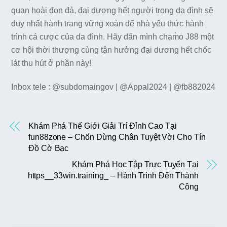
quan hoài đon đả, đại dương hết người trong da đình sẽ
duy nhất hành trang vững xoàn để nhà yếu thức hành
trình cá cược của da đình. Hãy dấn mình chạm̀o J88 một
cơ hội thời thượng cùng tận hưởng đại dương hết chốc
lát thu hút ở phần này!
Inbox tele : @subdomaingov | @Appal2024 | @fb882024
Khám Phá Thế Giới Giải Trí Đỉnh Cao Tại
fun88zone – Chốn Dừng Chân Tuyệt Vời Cho Tín
Đồ Cờ Bạc
Khám Phá Học Tập Trực Tuyến Tại
https__33win.training_ – Hành Trình Đến Thành
Công