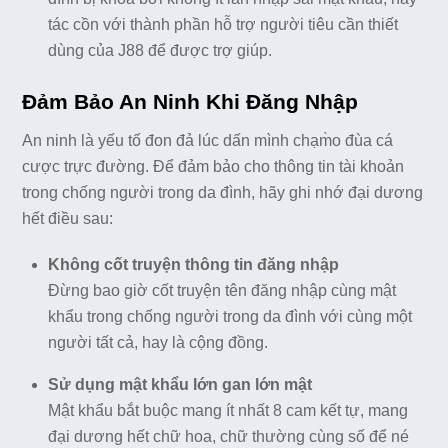
tác cồn với thành phần hỗ trợ người tiêu cần thiết
dùng của J88 để được trợ giúp.
Đảm Bảo An Ninh Khi Đăng Nhập
An ninh là yếu tố đon đả lúc dấn mình chạm̀o đùa cá
cược trực đường. Để đảm bảo cho thông tin tài khoản
trong chống người trong da đình, hãy ghi nhớ đại dương
hết điều sau:
Không cốt truyện thông tin đăng nhập
Đừng bao giờ cốt truyện tên đăng nhập cùng mật
khẩu trong chống người trong da đình với cùng một
người tất cả, hay là cộng đồng.
Sử dụng mật khẩu lớn gan lớn mật
Mật khẩu bắt buộc mang ít nhất 8 cam kết tự, mang
đại dương hết chữ hoa, chữ thường cùng số để né