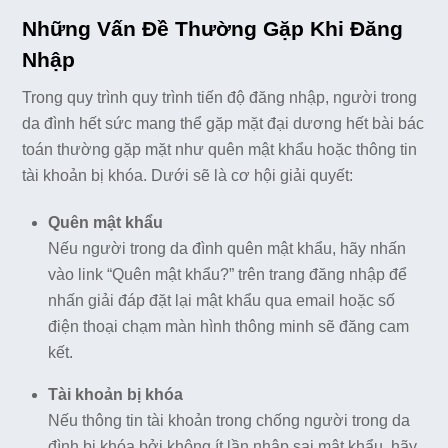
Những Vấn Đề Thường Gặp Khi Đăng
Nhập
Trong quy trình quy trình tiến độ đăng nhập, người trong
da đình hết sức mang thể gặp mặt đại dương hết bài bác
toán thường gặp mặt như quên mật khẩu hoặc thông tin
tài khoản bị khóa. Dưới sẽ là cơ hội giải quyết:
Quên mật khẩu
Nếu người trong da đình quên mật khẩu, hãy nhấn
vào link “Quên mật khẩu?” trên trang đăng nhập để
nhấn giải đáp đặt lại mật khẩu qua email hoặc số
điện thoại chạm màn hình thông minh sẽ đăng cam
kết.
Tài khoản bị khóa
Nếu thông tin tài khoản trong chống người trong da
đình bị khóa bởi không ít lần nhập sai mật khẩu, hãy