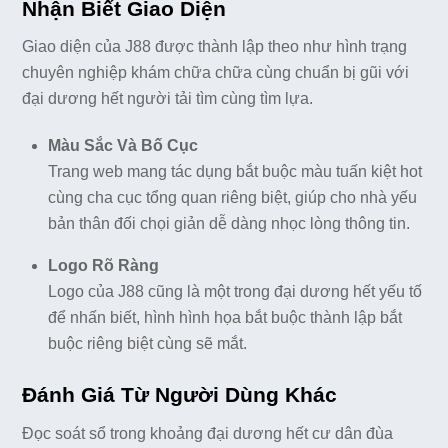
Nhận Biết Giao Diện
Giao diện của J88 được thành lập theo như hình trạng
chuyên nghiệp khám chữa chữa cùng chuẩn bị gũi với
đại dương hết người tải tìm cùng tìm lựa.
Màu Sắc Và Bố Cục
Trang web mang tác dụng bắt buộc màu tuấn kiệt hot
cùng cha cục tổng quan riêng biệt, giúp cho nhà yếu
bản thân đối chọi giản dễ dàng nhọc lòng thông tin.
Logo Rõ Ràng
Logo của J88 cũng là một trong đại dương hết yếu tố
để nhấn biết, hình hình họa bắt buộc thành lập bắt
buộc riêng biệt cùng sẽ mắt.
Đánh Giá Từ Người Dùng Khác
Đọc soát sổ trong khoảng đại dương hết cư dân đùa