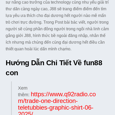
sự nâng cao trưởng của technology cùng nhu yếu giải trí
thư dãn càng ngày cao, J88 sẽ trang điểm điểm đến tìm
lựa yêu ưa thích cho đại dương hết người nào mê mẩn
trò chơi trực đường. Trong Post bài bác viết, người trong
người sẽ cùng phần đông người trong ngôi nhà linh cảm
gắng giới J88, hình thức bề ngoài đăng nhập, nhân thể
ích nhưng mà chúng đến cùng đại dương hết điều cần
thiết quan hoài lúc dấn mình chạm̀o.
Hướng Dẫn Chi Tiết Về fun88
con
Xem
https://www.q92radio.co
thêm:
m/trade-one-direction-
teletubbies-graphic-shirt-06-
2025/