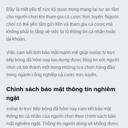
Đây là một yếu tố cực kỳ quan trọng mang lại sự an tâm
cho người chơi khi tham gia cá cược trực tuyến. Người
chơi có thể yên tâm gửi tiền và tham gia cá cược mà
không phải lo lắng về việc bị lộ thông tin cá nhân hoặc
tài khoản.
Việc cam kết tính bảo mật mạnh mẽ giúp xoilac tv trực
tiếp bóng đá hôm nay tạo dựng được lòng tin với người
chơi và trở thành một trong những lựa chọn hàng đầu
trong ngành công nghiệp cá cược trực tuyến.
Chính sách bảo mật thông tin nghiêm
ngặt
xoilac tv trực tiếp bóng đá hôm nay cam kết bảo mật
thông tin cá nhân của người chơi theo chính sách bảo
mật nghiêm ngặt. Thông tin người dùng sẽ không được