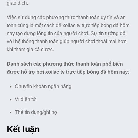
giao dịch.
Việc sử dụng các phương thức thanh toán uy tín và an
toàn cũng là một cách để xoilac tv trực tiếp bóng đá hôm
nay tạo dựng lòng tin của người chơi. Sự tin tưởng đối
với hệ thống thanh toán giúp người chơi thoải mái hơn
khi tham gia cá cược.
Danh sách các phương thức thanh toán phổ biến
được hỗ trợ bởi xoilac tv trực tiếp bóng đá hôm nay:
Chuyển khoản ngân hàng
Ví điện tử
Thẻ tín dụng/ghi nợ
Kết luận