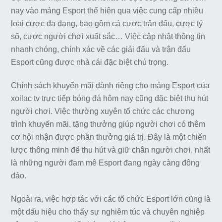
nay vào mảng Esport thể hiện qua việc cung cấp nhiều
loại cược đa dạng, bao gồm cả cược trận đấu, cược tỷ
số, cược người chơi xuất sắc… Việc cập nhật thông tin
nhanh chóng, chính xác về các giải đấu và trận đấu
Esport cũng được nhà cái đặc biệt chú trọng.
Chính sách khuyến mãi dành riêng cho mảng Esport của
xoilac tv trực tiếp bóng đá hôm nay cũng đặc biệt thu hút
người chơi. Việc thường xuyên tổ chức các chương
trình khuyến mãi, tặng thưởng giúp người chơi có thêm
cơ hội nhận được phần thưởng giá trị. Đây là một chiến
lược thông minh để thu hút và giữ chân người chơi, nhất
là những người đam mê Esport đang ngày càng đông
đảo.
Ngoài ra, việc hợp tác với các tổ chức Esport lớn cũng là
một dấu hiệu cho thấy sự nghiêm túc và chuyên nghiệp