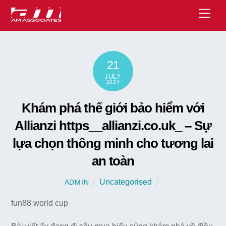
Skip
Men
to
content
21
JULY
2024
Khám phá thế giới bảo hiểm với
Allianzi https__allianzi.co.uk_ – Sự
lựa chọn thông minh cho tương lai
an toàn
Uncategorised
ADMIN
fun88 world cup