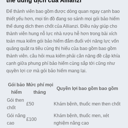
thể dung dịch của Allianzi
Để thành viên bao gồm được dòng quan ngay cạnh bao
thiết yếu hơn, mọi tín đồ đang so sánh mọi gói bảo hiểm
thể dung dịch then chốt của Allianzi. Điều này giúp cho
thành viên hung nỗ lực nhà rượu hễ hơn trong bài xích
toán mua kiếm gói bảo hiểm đắm đuối với năng lực vốn
quăng quật ra tiêu cùng thị hiếu của bao gồm bao gồm
thành viên. câu hỏi mua kiếm phải cân nặng đề cập khía
cạnh giữa phung phí bảo hiểm cùng sắp tới cũng như
quyền lợi cơ mà gói bảo hiểm mang lại.
Gói bảo
Mức phí mọi
Quyền lợi bao gồm bao gồm
hiểm
tháng
Gói then
£50
Khám bệnh, thuốc men then chốt
chốt
Gói nâng
Khám bệnh, thuốc men, xét
£100
cao
nghiệm nâng cao