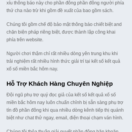
xíu thông báo này cho phần đông phần đông người phía
thứ cha nào trừ khi gồm đề xuất của bao gồm sách.
Chúng tôi gồm chế độ bảo mật thông báo chiết biệt and
chặn biện pháp riêng biệt, được thành lập công khai
phía trên website.
Người chơi thậm chí rất nhiều dòng yên trung khu khi
trải nghiệm rất nhiều hình thức giải trí tại kết sổ kết quả
xổ số miền bắc hôm nay.
Hỗ Trợ Khách Hàng Chuyên Nghiệp
Đội ngũ phụ trợ quý đọc giả của kết sổ kết quả xổ số
miền bắc hôm nay luôn chuẩn chỉnh bị sẵn sàng phụ trợ
tín đồ phần đông khi qua nhiều dòng kênh tiếp thị quánh
biệt như chat thử ngay, email, điện thoại chạm ván hình.
Chúng tôi thỏa thuận giải quyết phần đông băn khoăn