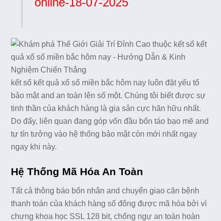
online-18-07-2025
kết sổ kết quả xổ số miền bắc hôm nay luôn đặt yếu tố
bảo mật and an toàn lên số một. Chúng tôi biết được sự
tinh thần của khách hàng là gia sản cực hãn hữu nhất.
Do đấy, liên quan đang góp vốn đầu bốn táo bạo mẽ and
tự tín tưởng vào hệ thống bảo mật còn mới nhất ngay
ngay khi này.
Hệ Thống Mã Hóa An Toàn
Tất cả thông báo bốn nhân and chuyển giao căn bệnh
thanh toán của khách hàng số đông được mã hóa bởi vì
chưng khoa học SSL 128 bit, chống ngự an toàn hoàn