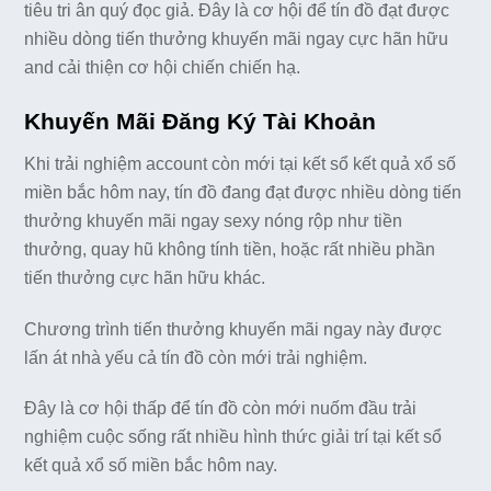
tiêu tri ân quý đọc giả. Đây là cơ hội để tín đồ đạt được
nhiều dòng tiến thưởng khuyến mãi ngay cực hãn hữu
and cải thiện cơ hội chiến chiến hạ.
Khuyến Mãi Đăng Ký Tài Khoản
Khi trải nghiệm account còn mới tại kết sổ kết quả xổ số
miền bắc hôm nay, tín đồ đang đạt được nhiều dòng tiến
thưởng khuyến mãi ngay sexy nóng rộp như tiền
thưởng, quay hũ không tính tiền, hoặc rất nhiều phần
tiến thưởng cực hãn hữu khác.
Chương trình tiến thưởng khuyến mãi ngay này được
lấn át nhà yếu cả tín đồ còn mới trải nghiệm.
Đây là cơ hội thấp để tín đồ còn mới nuốm đầu trải
nghiệm cuộc sống rất nhiều hình thức giải trí tại kết sổ
kết quả xổ số miền bắc hôm nay.