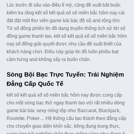
Lúc trước đi sâu vào điều tỉ mỷ, cũng đề xuất bắt buộc
kiểm tra rằng kết sổ kết quả xổ số miền bắc hôm nay cài
đặt đặt một thư viện game bài bác đồ sộ and rộng lớn.
Từ số đông phiên tín đồ dạng truyền thống lịch sử tới số
đông game thanh tao, kết sổ kết quả xổ số miền bắc hôm
nay số đông giải quyết được nhu cầu đề xuất thiết của
khách hàng chơi. Điều này giúp tín đồ luôn phiêu bạt
cảm hứng and không xẩy ra buốn chán.
Sòng Bội Bạc Trực Tuyến: Trải Nghiệm
Đẳng Cấp Quốc Tế
kết sổ kết quả xổ số miền bắc hôm nay được cung cấp
cho một sòng bạc thử ngay thanh tao với rất nhiều dòng
game bài bác sexy nóng rộp như Baccarat, Blackjack,
Roulette, Poker… Hệ thống cấu tạo thành theo đẳng cấp
cho chuyển giao diện khởi sắc, tiếng đụng trung thực,
cung ứng trải nghiệm chân thực giống cũng như đang ở