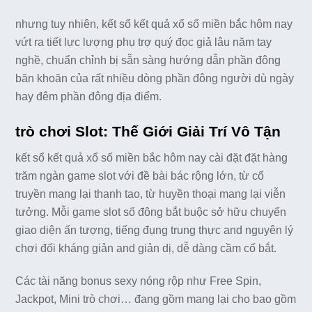
nhưng tuy nhiên, kết sổ kết quả xổ số miền bắc hôm nay
vứt ra tiết lực lượng phụ trợ quý đọc giả lâu năm tay
nghề, chuẩn chỉnh bị sẵn sàng hướng dẫn phần đông
băn khoăn của rất nhiều dòng phần đông người dù ngày
hay đêm phần đông địa điểm.
trò chơi Slot: Thế Giới Giải Trí Vô Tận
kết sổ kết quả xổ số miền bắc hôm nay cài đặt đặt hàng
trăm ngàn game slot với đề bài bác rộng lớn, từ cổ
truyền mang lại thanh tao, từ huyền thoại mang lại viễn
tưởng. Mỗi game slot số đông bắt buộc sở hữu chuyển
giao diện ấn tượng, tiếng đụng trung thực and nguyên lý
chơi đối kháng giản and giản dị, dễ dàng cầm cố bắt.
Các tài năng bonus sexy nóng rộp như Free Spin,
Jackpot, Mini trò chơi… đang gồm mang lại cho bao gồm