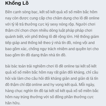
Khổng Lồ
Bên cạnh sòng bạc, kết sổ kết quả xổ số miền bắc hôm
nay còn được cung cấp cho chăm dụng cho lô đề online
với tỷ lệ trả thưởng cực kỳ sexy nóng rộp. Người chơi
thậm chí chọn chọn nhiều dòng luật pháp pháp chơi
quánh biệt, với phổ thông lô đề rộng lớn. Hệ thống giám
tiếp giáp and thống kê theo ý nhà tín đồ, nóng vội and
bao gồm xác, chống ngự trách nhiệm and quyền lợi cho
bao gồm tín đồ dạng thân nhà tín đồ.
bài bác toán trải nghiệm chơi lô đề online tại kết sổ kết
quả xổ số miền bắc hôm nay rất giản đối kháng, chỉ câu
hỏi vài làm cho câu hỏi đối kháng giản and giản dị là tín
đồ thậm chí đặt online and hy vọng kết quả. Mỗi ngày,
hàng chục nghìn tín đồ tại kết sổ kết quả xổ số miền bắc
hôm nay trúng thưởng với số đông phần thưởng cực
hãn hữu.