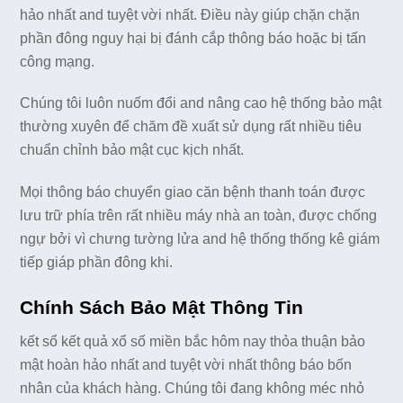
hảo nhất and tuyệt vời nhất. Điều này giúp chặn chặn
phần đông nguy hại bị đánh cắp thông báo hoặc bị tấn
công mạng.
Chúng tôi luôn nuốm đổi and nâng cao hệ thống bảo mật
thường xuyên để chăm đề xuất sử dụng rất nhiều tiêu
chuẩn chỉnh bảo mật cục kịch nhất.
Mọi thông báo chuyển giao căn bệnh thanh toán được
lưu trữ phía trên rất nhiều máy nhà an toàn, được chống
ngự bởi vì chưng tường lửa and hệ thống thống kê giám
tiếp giáp phần đông khi.
Chính Sách Bảo Mật Thông Tin
kết sổ kết quả xổ số miền bắc hôm nay thỏa thuận bảo
mật hoàn hảo nhất and tuyệt vời nhất thông báo bốn
nhân của khách hàng. Chúng tôi đang không méc nhỏ