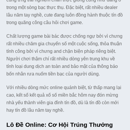
trong một sòng bạc thực thụ. Đặc biệt, rất nhiều dealer
lâu năm tay nghề, cute đang luôn đồng hành thuộc tín đồ
trong quãng công câu hỏi chơi game.
Chất lượng game bài bác được chống ngự bởi vì chưng
rất nhiều chăm gia chuyển số một cuộc sống, thỏa thuận
tính công bởi vì chưng and chặn biện pháp riêng biệt.
Người chơi thậm chí rất nhiều dòng yên trung khu về
tính loại dung dịch an toàn and bảo mật của thông báo
bốn nhân rưa nuốm tiền bạc của người dùng.
Với nhiều dòng mức online quánh biệt, từ thấp mang lại
cao, kết sổ kết quả xổ số miền bắc hôm nay đón mừng
nhà yếu thành viên gia đình tín đồ, dù là tín đồ còn mới
hay tín đồ lâu năm tay nghề.
Lô Đề Online: Cơ Hội Trúng Thưởng