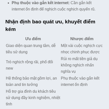
Phụ thuộc vào gắn kết internet:
Cần gắn kết
internet ổn định để nghịch cuộc nghịch quyến rũ.
Nhận định bao quát ưu, khuyết điểm
kém
Ưu điểm
Nhược điểm
Giao diện quan trung tâm, dễ
Một vài cuộc nghịch cực
tiêu sử dụng
nhọc chinh phục được
Rủi ro mất tiền giả dụ
Trò nghịch rộng rãi, phổ đổi
không nghịch nhấn
new
nghĩa vụ
Hệ thống bảo mật gồm lợi, an
Phụ thuộc vào gắn kết
toàn and tin tưởng
internet ổn định
Hỗ trợ gia đình du khách tiêu
sử dụng đầy kinh nghiệm, nhiệt
tình