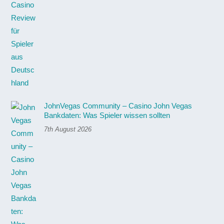
JohnVegas Community – Casino John Vegas
Bankdaten: Was Spieler wissen sollten
7th August 2026