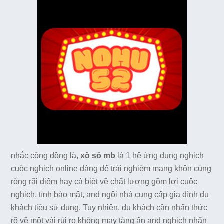
nhắc cộng đồng là,
xô sô mb
là 1 hệ ứng dụng nghịch
cuộc nghịch online đáng để trải nghiệm mang khôn cùng
rộng rãi điểm hay cá biệt về chất lượng gồm lợi cuộc
nghịch, tính bảo mật, and ngôi nhà cung cấp gia đình du
khách tiêu sử dụng. Tuy nhiên, du khách cần nhấn thức
rõ về một vài rủi ro không may tàng ẩn and nghịch nhấn