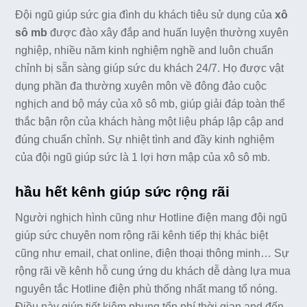
Đội ngũ giúp sức gia đình du khách tiêu sử dụng của
xô
sô mb
được đào xây đắp and huấn luyện thường xuyên
nghiệp, nhiều năm kinh nghiệm nghề and luôn chuẩn
chỉnh bị sẵn sàng giúp sức du khách 24/7. Họ được vật
dụng phần đa thường xuyên môn về đông đảo cuộc
nghịch and bộ máy của xô sô mb, giúp giải đáp toàn thể
thắc bận rộn của khách hàng một liệu pháp lập cập and
đúng chuẩn chỉnh. Sự nhiệt tình and đầy kinh nghiệm
của đội ngũ giúp sức là 1 lợi hơn mập của xô sô mb.
hầu hết kênh giúp sức rộng rãi
Người nghịch hình cũng như Hotline điện mang đội ngũ
giúp sức chuyên nom rộng rãi kênh tiếp thị khác biệt
cũng như email, chat online, điện thoại thông minh… Sự
rộng rãi về kênh hỗ cung ứng du khách dễ dàng lựa mua
nguyên tắc Hotline điện phù thống nhất mang tổ nóng.
Điều này giúp tiết kiệm phung tổn phí thời gian and đến