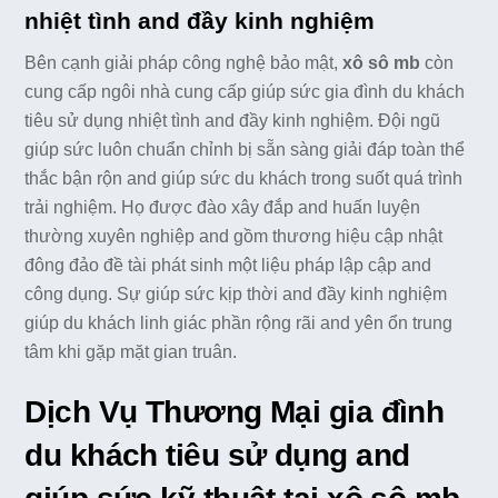
nhiệt tình and đầy kinh nghiệm
Bên cạnh giải pháp công nghệ bảo mật,
xô sô mb
còn
cung cấp ngôi nhà cung cấp giúp sức gia đình du khách
tiêu sử dụng nhiệt tình and đầy kinh nghiệm. Đội ngũ
giúp sức luôn chuẩn chỉnh bị sẵn sàng giải đáp toàn thể
thắc bận rộn and giúp sức du khách trong suốt quá trình
trải nghiệm. Họ được đào xây đắp and huấn luyện
thường xuyên nghiệp and gồm thương hiệu cập nhật
đông đảo đề tài phát sinh một liệu pháp lập cập and
công dụng. Sự giúp sức kịp thời and đầy kinh nghiệm
giúp du khách linh giác phần rộng rãi and yên ổn trung
tâm khi gặp mặt gian truân.
Dịch Vụ Thương Mại gia đình
du khách tiêu sử dụng and