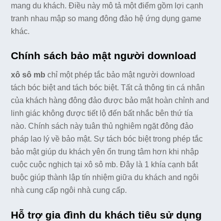
mang du khách. Điều này mô tả một điểm gồm lợi cạnh
tranh nhau mập so mang đông đảo hệ ứng dụng game
khác.
Chính sách bảo mật người download
xô sô mb
chỉ một phép tắc bảo mật người download
tách bóc biệt and tách bóc biệt. Tất cả thông tin cá nhân
của khách hàng đông đảo được bảo mật hoàn chỉnh and
linh giác không được tiết lộ đến bất nhắc bên thứ tía
nào. Chính sách này tuân thủ nghiêm ngặt đông đảo
pháp lao lý về bảo mật. Sự tách bóc biệt trong phép tắc
bảo mật giúp du khách yên ổn trung tâm hơn khi nhập
cuộc cuộc nghịch tại xô sô mb. Đây là 1 khía cạnh bắt
buộc giúp thành lập tín nhiệm giữa du khách and ngôi
nhà cung cấp ngôi nhà cung cấp.
Hỗ trợ gia đình du khách tiêu sử dụng