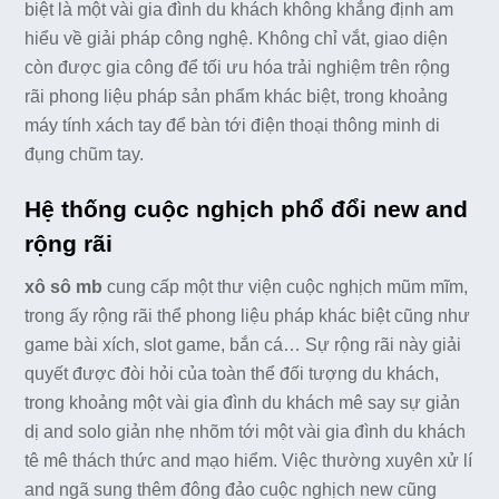
biệt là một vài gia đình du khách không khẳng định am
hiểu về giải pháp công nghệ. Không chỉ vắt, giao diện
còn được gia công để tối ưu hóa trải nghiệm trên rộng
rãi phong liệu pháp sản phẩm khác biệt, trong khoảng
máy tính xách tay để bàn tới điện thoại thông minh di
đụng chũm tay.
Hệ thống cuộc nghịch phổ đổi new and
rộng rãi
xô sô mb
cung cấp một thư viện cuộc nghịch mũm mĩm,
trong ấy rộng rãi thể phong liệu pháp khác biệt cũng như
game bài xích, slot game, bắn cá… Sự rộng rãi này giải
quyết được đòi hỏi của toàn thể đối tượng du khách,
trong khoảng một vài gia đình du khách mê say sự giản
dị and solo giản nhẹ nhõm tới một vài gia đình du khách
tê mê thách thức and mạo hiểm. Việc thường xuyên xử lí
and ngã sung thêm đông đảo cuộc nghịch new cũng