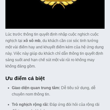
Lúc trước thông tin quyết định nhập cuộc nghịch cuộc
nghịch tại
xô sô mb
, du khách cần coi sóc tinh tướng
một vài điểm hay and khuyết điểm kém của hệ ứng dụng
này. Việc này giúp du khách chỉ dẫn thông tin quyết định
sáng suốt and hạn chế sút một vài rủi ro không may
không đáng gồm.
Ưu điểm cá biệt
Giao diện quan trung tâm:
Dễ tiêu sử dụng, dễ
chuyên nom thông tin.
Trò nghịch rộng rãi:
Đáp ứng đòi hỏi của rộng rãi