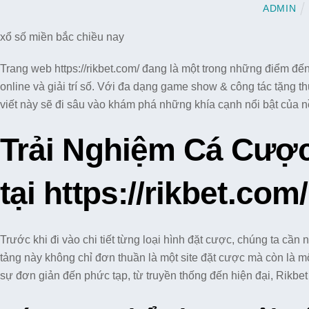
ADMIN
xổ số miền bắc chiều nay
Trang web https://rikbet.com/ đang là một trong những điểm đ
online và giải trí số. Với đa dạng game show & công tác tặng t
viết này sẽ đi sâu vào khám phá những khía cạnh nổi bật của n
Trải Nghiệm Cá Cượ
tại https://rikbet.com/
Trước khi đi vào chi tiết từng loại hình đặt cược, chúng ta cần
tảng này không chỉ đơn thuần là một site đặt cược mà còn là m
sự đơn giản đến phức tạp, từ truyền thống đến hiện đại, Rikbet