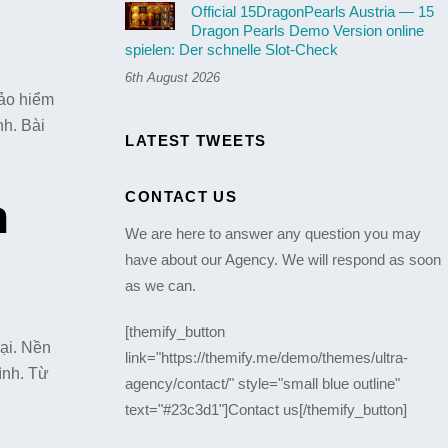
Official 15DragonPearls Austria — 15
Dragon Pearls Demo Version online
spielen: Der schnelle Slot-Check
6th August 2026
bảo hiểm
nh. Bài
LATEST TWEETS
CONTACT US
n
We are here to answer any question you may
have about our Agency. We will respond as soon
as we can.
[themify_button
lại. Nền
link="https://themify.me/demo/themes/ultra-
ình. Từ
agency/contact/" style="small blue outline"
text="#23c3d1"]Contact us[/themify_button]