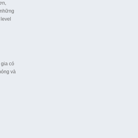
ơn,
a những
 level
 gia có
chóng và