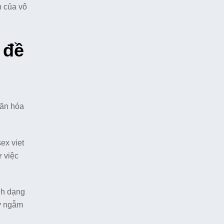
n của vô
 đề
văn hóa
ex viet
ự việc
ình dạng
uy ngẫm