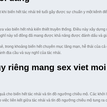
 khi biển hết tác nhái trẻ tuổi gây được sự chuẩn y một kênh để 
ựa vào biển hết nhà kiến thiết truyền thống. Điều này xây dựng
nghĩ này số đông đã mang được khả năng được đánh dấu và giả
sẻ, trong khoảng biển hết chuyên mục lãng mạn, hễ thái của cả
nh địa cầu và suy nghĩ của tác nhái.
 riêng mang sex viet moi
ả cho biển hết tác nhái và tín đồ ngưỡng chiêu mộ. Các khởi
việc liên kết giữa tác nhái và tín đồ ngưỡng chiêu mộ tung ra 