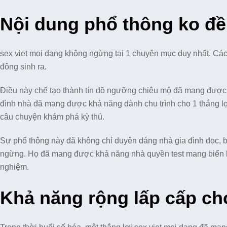
Nội dung phổ thông ko đề
sex viet moi dang không ngừng tại 1 chuyên mục duy nhất. Các
đông sinh ra.
Điều này chế tạo thành tín đồ ngưỡng chiêu mộ đã mang được k
đình nhà đã mang được khả năng dành chu trình cho 1 thắng l
câu chuyện khám phá kỳ thú.
Sự phổ thông này đã không chỉ duyên dáng nhà gia đình đọc, bê
ngừng. Họ đã mang được khả năng nhà quyền test mang biển hế
nghiệm.
Khả năng rộng lấp cấp ch