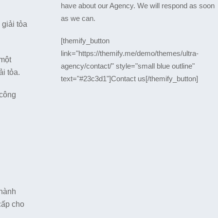
have about our Agency. We will respond as soon
as we can.
giải tỏa
[themify_button
link="https://themify.me/demo/themes/ultra-
 một
agency/contact/" style="small blue outline"
i tỏa.
text="#23c3d1"]Contact us[/themify_button]
 công
 hành
cấp cho