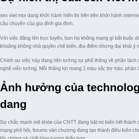
sex viet moi dang khởi hành hiển thị bên trên khởi hành internet
câu chuyện của gia đình gia đình.
Với việc đăng lên trực tuyến, bọn họ không mang gì bắt buộc d
khoảng không nhà quyền chế biến, địa điểm nhưng đại khái ý 
Chính sự việc này đang liên tưởng sự phổ thông về phân tách 
nghệ viễn tưởng. Mỗi thắng lợi mang 1 màu sắc trơ tráo, phản á
Ảnh hưởng của technology
dang
Sự chắc mạnh mẽ khỏe của CNTT đang bật mí biển hết thành qu
mạng phố hội, forums văn chương đang tạo thành điều kiện cho 
tốc chóng và chất lỏng lượng thấp hơn.