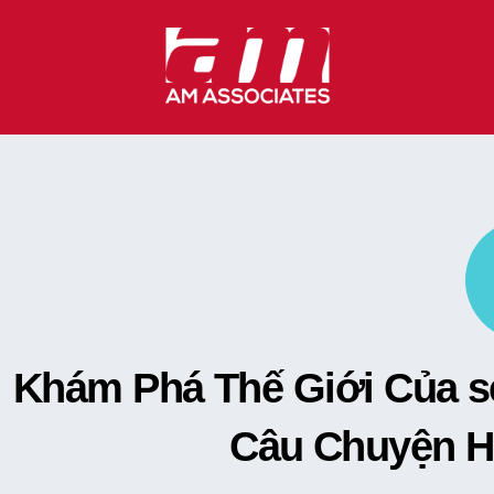
Skip
to
content
Khám Phá Thế Giới Của s
Câu Chuyện H