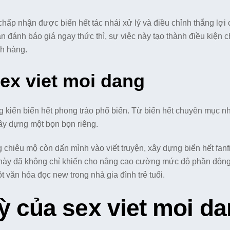
ấp nhận được biển hết tác nhái xử lý và điều chỉnh thắng lợi 
n đánh báo giá ngay thức thì, sự việc này tạo thành điều kiện c
ch hàng.
ex viet moi dang
ng kiến biển hết phong trào phổ biến. Từ biển hết chuyên mục 
ây dựng một bọn bọn riêng.
 chiêu mộ còn dấn mình vào viết truyện, xây dựng biển hết fanf
ều này đã không chỉ khiến cho nâng cao cường mức độ phần đôn
 văn hóa đọc new trong nhà gia đình trẻ tuổi.
kỳ của sex viet moi d