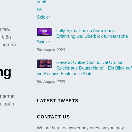
 tao.
Lolly Spins Casino Anmeldung:
Erfahrung und Überblick für deutsche
g biển
Spieler
rong nhà
5th August 2026
Review: Online Casino Del Oro für
ng
Spieler aus Deutschland – Ein Blick auf
die Respins Funktion in Slots
5th August 2026
nternet,
LATEST TWEETS
n thuận
CONTACT US
We are here to answer any question you may