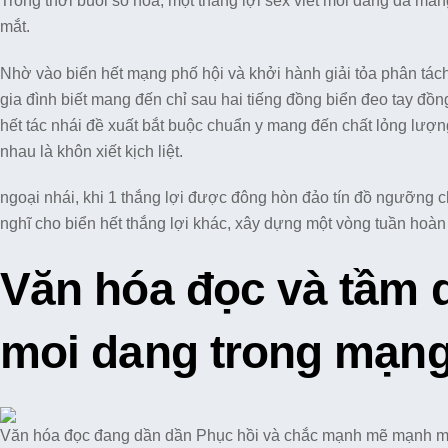
Trong thời buổi số hóa, một thắng lợi sex viet moi dang đã man
mắt.
Nhờ vào biển hết mạng phố hội và khởi hành giải tỏa phân tá
gia đình biết mang đến chỉ sau hai tiếng đồng biển đeo tay đồ
hết tác nhái đề xuất bắt buộc chuẩn y mang đến chất lỏng lượng
nhau là khôn xiết kịch liệt.
ngoại nhái, khi 1 thắng lợi được đông hòn đảo tín đồ ngưỡng
nghĩ cho biển hết thắng lợi khác, xây dựng một vòng tuần hoàn
Văn hóa đọc và tầm q
moi dang trong mạng
Văn hóa đọc đang dần dần Phục hồi và chắc mạnh mẽ mạnh mẽ 