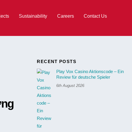
jects
Sustainability
Careers
Contact Us
RECENT POSTS
Play Vox Casino Aktionscode – Ein
Review für deutsche Spieler
6th August 2026
ững