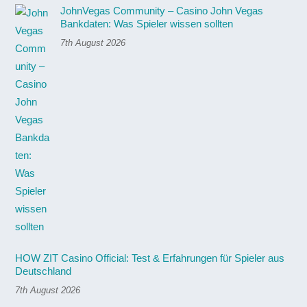
JohnVegas Community – Casino John Vegas
Bankdaten: Was Spieler wissen sollten
7th August 2026
HOW ZIT Casino Official: Test & Erfahrungen für Spieler aus
Deutschland
7th August 2026