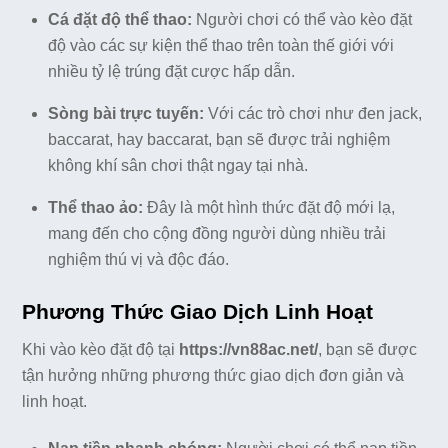
Cá đặt độ thể thao:
Người chơi có thể vào kèo đặt
độ vào các sự kiện thể thao trên toàn thế giới với
nhiều tỷ lệ trúng đặt cược hấp dẫn.
Sòng bài trực tuyến:
Với các trò chơi như đen jack,
baccarat, hay baccarat, bạn sẽ được trải nghiệm
không khí sân chơi thật ngay tại nhà.
Thể thao ảo:
Đây là một hình thức đặt độ mới lạ,
mang đến cho cộng đồng người dùng nhiều trải
nghiệm thú vị và độc đáo.
Phương Thức Giao Dịch Linh Hoạt
Khi vào kèo đặt độ tại
https://vn88ac.net/
, bạn sẽ được
tận hưởng những phương thức giao dịch đơn giản và
linh hoạt.