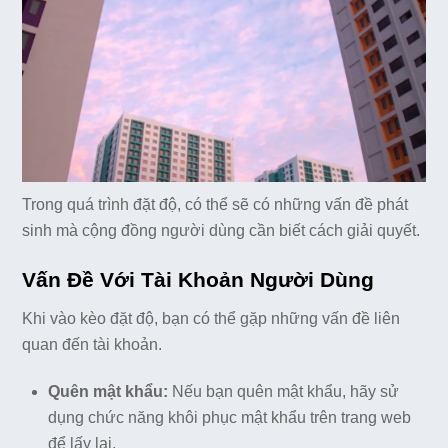
Trong quá trình đặt độ, có thể sẽ có những vấn đề phát
sinh mà cộng đồng người dùng cần biết cách giải quyết.
Vấn Đề Với Tài Khoản Người Dùng
Khi vào kèo đặt độ, bạn có thể gặp những vấn đề liên
quan đến tài khoản.
Quên mật khẩu:
Nếu bạn quên mật khẩu, hãy sử
dụng chức năng khôi phục mật khẩu trên trang web
để lấy lại.