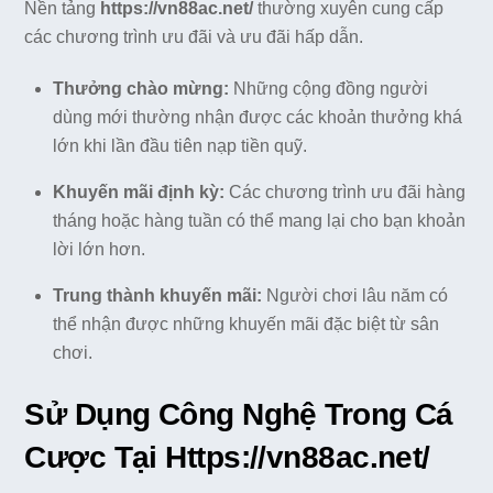
Nền tảng
https://vn88ac.net/
thường xuyên cung cấp
các chương trình ưu đãi và ưu đãi hấp dẫn.
Thưởng chào mừng:
Những cộng đồng người
dùng mới thường nhận được các khoản thưởng khá
lớn khi lần đầu tiên nạp tiền quỹ.
Khuyến mãi định kỳ:
Các chương trình ưu đãi hàng
tháng hoặc hàng tuần có thể mang lại cho bạn khoản
lời lớn hơn.
Trung thành khuyến mãi:
Người chơi lâu năm có
thể nhận được những khuyến mãi đặc biệt từ sân
chơi.
Sử Dụng Công Nghệ Trong Cá
Cược Tại Https://vn88ac.net/