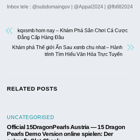
Inbox tele : @subdomaingov | @Appal2024 | @fb882024
kqxsmb hom nay – Khám Phá Sân Chơi Cá Cược
Đẳng Cấp Hàng Đầu
Khám phá Thế giới Ẩn Sau xsmb chu nhat – Hành
trình Tìm Hiểu Văn Hóa Trực Tuyến
RELATED POSTS
UNCATEGORISED
Official 15DragonPearls Austria — 15 Dragon
Pearls Demo Version online spielen: Der