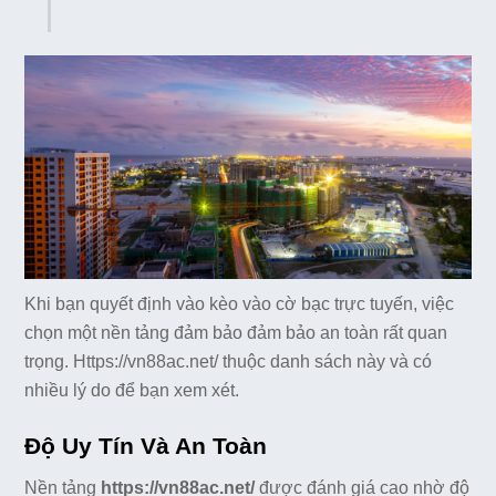
Khi bạn quyết định vào kèo vào cờ bạc trực tuyến, việc
chọn một nền tảng đảm bảo đảm bảo an toàn rất quan
trọng. Https://vn88ac.net/ thuộc danh sách này và có
nhiều lý do để bạn xem xét.
Độ Uy Tín Và An Toàn
Nền tảng
https://vn88ac.net/
được đánh giá cao nhờ độ