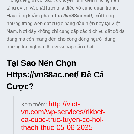
Trong thế giới cờ bạc trực tuyến, tìm kiếm những nền
tảng uy tín và chất lượng là điều vô cùng quan trọng.
Hãy cùng khám phá
https://vn88ac.net/
, một trong
những trang web đặt cược hàng đầu hiện nay tại Việt
Nam. Nơi đây không chỉ cung cấp các dịch vụ đặt độ đa
dạng mà còn mang đến cho cộng đồng người dùng
những trải nghiệm thú vị và hấp dẫn nhất.
Tại Sao Nên Chọn
Https://vn88ac.net/ Để Cá
Cược?
http://vict-
Xem thêm:
vn.com/wp-services/rikbet-
ca-cuoc-truc-tuyen-co-hoi-
thach-thuc-05-06-2025