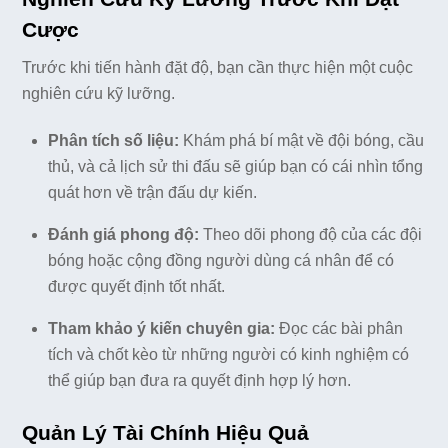
Cược
Trước khi tiến hành đặt độ, bạn cần thực hiện một cuộc
nghiên cứu kỹ lưỡng.
Phân tích số liệu:
Khám phá bí mật về đội bóng, cầu
thủ, và cả lịch sử thi đấu sẽ giúp bạn có cái nhìn tổng
quát hơn về trận đấu dự kiến.
Đánh giá phong độ:
Theo dõi phong độ của các đội
bóng hoặc cộng đồng người dùng cá nhân để có
được quyết định tốt nhất.
Tham khảo ý kiến chuyên gia:
Đọc các bài phân
tích và chốt kèo từ những người có kinh nghiệm có
thể giúp bạn đưa ra quyết định hợp lý hơn.
Quản Lý Tài Chính Hiệu Quả