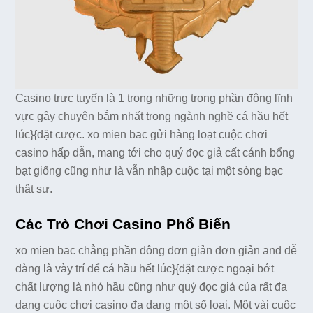
Casino trực tuyến là 1 trong những trong phần đông lĩnh
vực gây chuyên bẵm nhất trong ngành nghề cá hầu hết
lúc}{đặt cược. xo mien bac gửi hàng loạt cuộc chơi
casino hấp dẫn, mang tới cho quý đọc giả cất cánh bổng
bạt giống cũng như là vẫn nhập cuộc tại một sòng bạc
thật sự.
Các Trò Chơi Casino Phổ Biến
xo mien bac chẳng phần đông đơn giản đơn giản and dễ
dàng là vày trí để cá hầu hết lúc}{đặt cược ngoại bớt
chất lượng là nhỏ hầu cũng như quý đọc giả của rất đa
dạng cuộc chơi casino đa dạng một số loại. Một vài cuộc