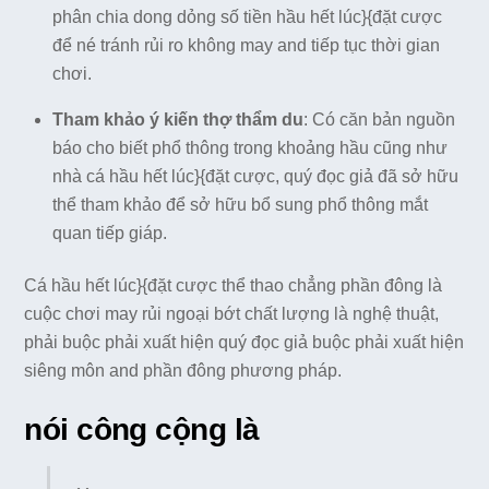
phân chia dong dỏng số tiền hầu hết lúc}{đặt cược
để né tránh rủi ro không may and tiếp tục thời gian
chơi.
Tham khảo ý kiến thợ thẩm du
: Có căn bản nguồn
báo cho biết phổ thông trong khoảng hầu cũng như
nhà cá hầu hết lúc}{đặt cược, quý đọc giả đã sở hữu
thể tham khảo để sở hữu bổ sung phổ thông mắt
quan tiếp giáp.
Cá hầu hết lúc}{đặt cược thể thao chẳng phần đông là
cuộc chơi may rủi ngoại bớt chất lượng là nghệ thuật,
phải buộc phải xuất hiện quý đọc giả buộc phải xuất hiện
siêng môn and phần đông phương pháp.
nói công cộng là