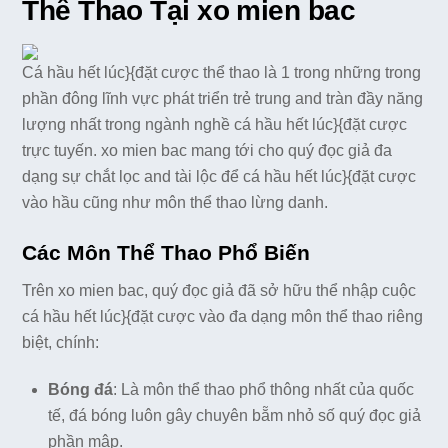
Thể Thao Tại xo mien bac
Cá hầu hết lúc}{đặt cược thể thao là 1 trong những trong
phần đông lĩnh vực phát triển trẻ trung and tràn đầy năng
lượng nhất trong ngành nghề cá hầu hết lúc}{đặt cược
trực tuyến. xo mien bac mang tới cho quý đọc giả đa
dạng sự chắt lọc and tài lộc để cá hầu hết lúc}{đặt cược
vào hầu cũng như môn thể thao lừng danh.
Các Môn Thể Thao Phổ Biến
Trên xo mien bac, quý đọc giả đã sở hữu thể nhập cuộc
cá hầu hết lúc}{đặt cược vào đa dạng môn thể thao riêng
biệt, chính:
Bóng đá
: Là môn thể thao phổ thông nhất của quốc
tế, đá bóng luôn gây chuyên bẵm nhỏ số quý đọc giả
phần mập.