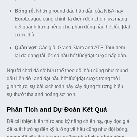
Bóng rổ
: Những round đấu hấp dẫn của NBA hay
EuroLeague cũng chính là điểm đến chọn lựa mang
nét quánh trưng riêng cho phần đông hầu hết lúc}{đặt
cược thủ.
Quần vợt
: Các giải Grand Slam and ATP Tour đem
lại đa dạng tài lộc cá hầu hết lúc}{đặt cược hấp dẫn.
Người chơi đã sở hữu thể theo dõi hầu cũng như round
đấu liên đới and đặt hầu hết lúc}{đặt cược trong thời
gian thực, sự bài xích toán này xây dựng thương hiệu
sự thướt tha and hoảng sợ hơn.
Phân Tích and Dự Đoán Kết Quả
Để cải thiện kiến thức and kỹ năng chiến hạ, quý đọc giả
đề xuất hướng đến kỹ lưỡng về hầu cũng như đội bóng,