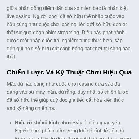
giữa phần đông điểm dấn của xo mien bac là nhân kiệt
live casino. Người chơi đã sở hữu thể nhập cuộc vào
hầu cũng như cuộc chơi casino liên đới sở hữu dealer
thật sự qua đoạn phim streaming. Điều này phát hành
được một nhập cuộc trải nghiệm trung thực hơn, sắp
đến gũi hơn sở hữu cất cánh bổng bạt chơi tại sòng bạc
thật.
Chiến Lược Và Kỹ Thuật Chơi Hiệu Quả
Mặc dù hầu cũng như cuộc chơi casino dựa vào đa
dạng vào sự may mắn, dù rằng, duy nhất số chiến lược
đã sở hữu thể giúp quý đọc giả tiêu cắt hóa kiến thức
and kỹ năng chiến hạ.
Hiểu rõ khí cố kỉnh chơi
: Đây là điều quan yếu.
Người chơi phải nuốm vững khí cố kỉnh lệ của đã
từng cuộc chơi để đưa chi quyết định hóa học lượng