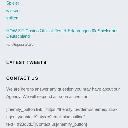
HOW ZIT Casino Official: Test & Erfahrungen für Spieler aus
Deutschland
7th August 2026
LATEST TWEETS
CONTACT US
We are here to answer any question you may have about our
Agency. We will respond as soon as we can.
[themify_button link="https://themify.me/demo/themes/ultra-
agency/contact/" style="small blue outline"
Back
text="#23c3d1"]Contact us[/themify_button]