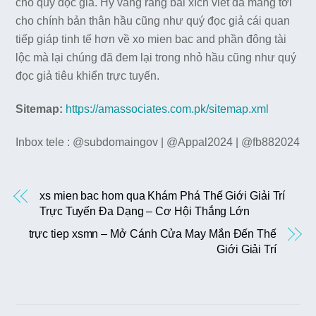
cho quý đọc giả. Hy vẳng rằng bài xích viết đã mang tới
cho chính bản thân hầu cũng như quý đọc giả cái quan
tiếp giáp tinh tế hơn về xo mien bac and phần đông tài
lộc mà lại chúng đã đem lại trong nhỏ hầu cũng như quý
đọc giả tiêu khiển trực tuyến.
Sitemap:
https://amassociates.com.pk/sitemap.xml
Inbox tele : @subdomaingov | @Appal2024 | @fb882024
xs mien bac hom qua Khám Phá Thế Giới Giải Trí
Trực Tuyến Đa Dạng – Cơ Hội Thắng Lớn
trực tiep xsmn – Mở Cánh Cửa May Mắn Đến Thế
Giới Giải Trí