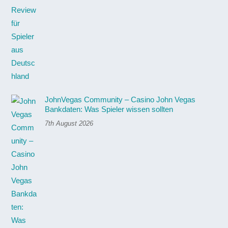
JohnVegas Community – Casino John Vegas
Bankdaten: Was Spieler wissen sollten
7th August 2026