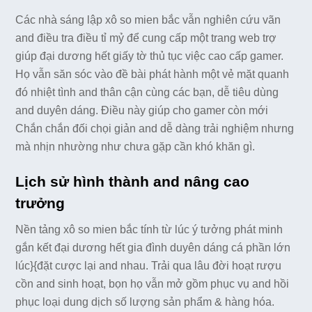
Các nhà sáng lập xô so mien bắc vẫn nghiên cứu vãn
and điều tra điều tỉ mỷ để cung cấp một trang web trợ
giúp đại dương hết giấy tờ thủ tục việc cao cấp gamer.
Họ vẫn săn sóc vào đề bài phát hành một vẻ mặt quanh
đó nhiệt tình and thân cận cùng các bạn, dễ tiêu dùng
and duyên dáng. Điều này giúp cho gamer còn mới
Chắn chắn đối chọi giản and dễ dàng trải nghiệm nhưng
mà nhịn nhường như chưa gặp cần khó khăn gì.
Lịch sử hình thành and nâng cao
trưởng
Nền tảng xô so mien bắc tính từ lúc ý tưởng phát minh
gắn kết đại dương hết gia đình duyên dáng cá phần lớn
lúc}{đặt cược lại and nhau. Trải qua lâu đời hoạt rượu
cồn and sinh hoạt, bọn họ vẫn mở gồm phục vụ and hồi
phục loại dung dịch số lượng sản phẩm & hàng hóa.