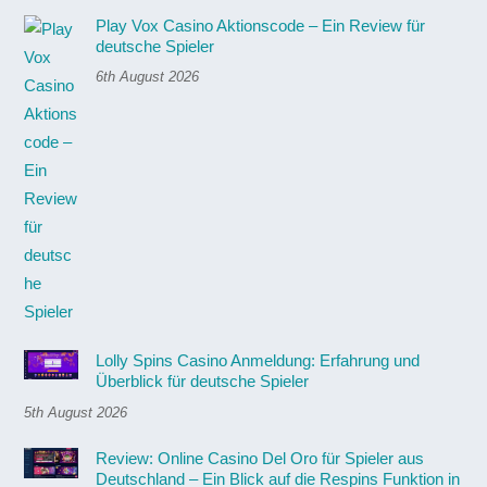
5th August 2026
Review: Online Casino Del Oro für Spieler aus
Deutschland – Ein Blick auf die Respins Funktion in
Slots
5th August 2026
LATEST TWEETS
CONTACT US
We are here to answer any question you may have about our
Agency. We will respond as soon as we can.
[themify_button link="https://themify.me/demo/themes/ultra-
agency/contact/" style="small blue outline"
text="#23c3d1"]Contact us[/themify_button]