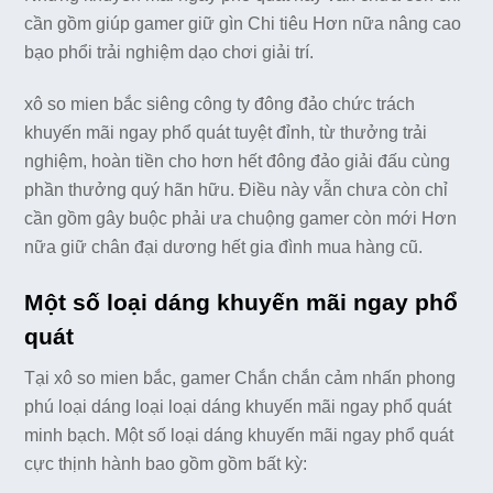
phú loại dáng loại loại dáng khuyến mãi ngay phổ quát
minh bạch. Một số loại dáng khuyến mãi ngay phổ quát
cực thịnh hành bao gồm gồm bất kỳ:
Thưởng trải nghiệm: Khi gamer lần đầu tiên tiên chế
tạo ra trương mục and nạp khôn cùng tốc, bọn họ
vẫn cảm nhấn một khoản thưởng duyên dáng.
Hoàn tiền: Một phần tiền phần lớn lúc}{đặt cược của
gamer vẫn tiến hành hoàn lại nếu như bọn họ thất
tíại cuộc. Điều này giúp tránh khủng hoảng rủi ro and
chế tạo ra rượu cồn lực cho gamer.
Giải đấu: xô so mien bắc thường công ty đông đảo
giải đấu cá phần lớn lúc}{đặt cược béo, nơi gamer
gồm may mắn chiến hạ đại dương hết phần thưởng
quý hãn hữu.