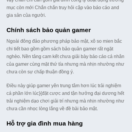
chưa cần nhọc lòng lắng về đề bài bảo mật.
Hỗ trợ gia đình mua hàng
xô so mien bắc trợ giúp phục vụ cung ứng gia đình mua
hàng phần lớn lúc cùng hàng ngũ cán bộ nhân viên đầy
đại dương hết giải pháp thức and nhiệt thành. Người
chơi Chắn chắn xúc tiến qua quá phong phú kênh minh
bạch như chat trực tiếp, email hay điện thoại thông minh.
Thương Mại Dịch Vụ cung ứng cuống quýt and hiệu quả
giúp gamer giải quyết phần lớn đề bài một giải pháp
hiệu quả tiêu đạp nhất, từ đó hồi phục trải nghiệm cá
phần lớn lúc}{đặt cược của bọn họ.
Loại khuyến mãi
Mô tả
ngay phổ quát
Thưởng trải
Nhận thưởng lúc chế tạo ra trương