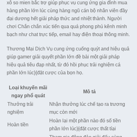
nghiệm
mục còn mới
Hoàn lại một phần nào đó số tiền
Hoàn tiền
phần lớn lúc}{đặt cược thất tíại
Tham gia đông đảo giải đấu cùng
Giải đấu
phần thưởng báo giá chữa cao
kết luận