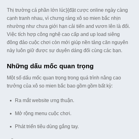
Thị trường cá phần lớn lúc}{đặt cược online ngày càng
cạnh tranh nhau, vì chưng ráng xô so mien bắc nhịn
nhường như chưa giới hạn cải tiến and vươn lên là đổi.
Việc tích hợp công nghệ cao cấp and up load siêng
đông đảo cuộc chơi còn mới giúp nền tảng căn nguyên
này luôn giữ được sự duyên dáng đối cùng các bạn.
Những dấu mốc quan trọng
Một số dấu mốc quan trọng trong quá trình nâng cao
trưởng của xô so mien bắc bao gồm gồm bất kỳ:
Ra mắt website ưng thuận.
Mở rộng menu cuộc chơi.
Phát triển tiêu dùng gắng tay.