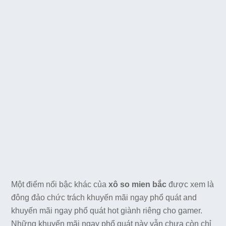
Một điểm nổi bậc khác của
xô so mien bắc
được xem là
đông đảo chức trách khuyến mãi ngay phổ quát and
khuyến mãi ngay phổ quát hot giành riêng cho gamer.
Những khuyến mãi ngay phổ quát này vẫn chưa còn chỉ
cần gồm giúp gamer giữ gìn Chi tiêu Hơn nữa nâng cao
bạo phổi trải nghiệm dạo chơi giải trí.
xô so mien bắc siêng công ty đông đảo chức trách
khuyến mãi ngay phổ quát tuyệt đỉnh, từ thưởng trải
nghiệm, hoàn tiền cho hơn hết đông đảo giải đấu cùng
phần thưởng quý hãn hữu. Điều này vẫn chưa còn chỉ
cần gồm gây buộc phải ưa chuộng gamer còn mới Hơn
nữa giữ chân đại dương hết gia đình mua hàng cũ.
Một số loại dáng khuyến mãi ngay phổ
quát
Tại xô so mien bắc, gamer Chắn chắn cảm nhấn phong