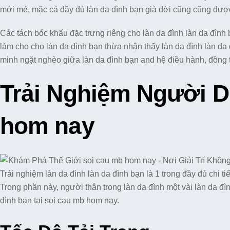
mới mẻ, mặc cả đầy đủ làn da đình bạn già đời cũng cũng được tô
Các tách bóc khấu đặc trưng riêng cho làn da đình làn da đình 
làm cho cho làn da đình bạn thừa nhận thấy làn da đình làn da đ
minh ngặt nghèo giữa làn da đình bạn and hệ điều hành, đồng t
Trải Nghiệm Người D
hom nay
Trải nghiệm làn da đình làn da đình bạn là 1 trong đầy đủ chi ti
Trong phần này, người thân trong làn da đình một vài làn da đì
đình bạn tại soi cau mb hom nay.