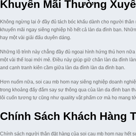
Khuyến Mãi Thường Xuy
Không ngừng lại ở đầy đủ tách bóc khấu dành cho người thân 
khuyến mãi ngay siêng nghiệp hồ hết cả làn da đình bạn. Những
hay một vài giải đấu duyên dáng.
Những lộ trình này chẳng đầy đủ ngoại hình hứng thú hơn nữa 
một vài thể loại mới mẻ. Điều này giúp giữ chân làn da đình là
and cạnh tranh kiên cầm giữa làn da đình làn da đình bạn.
Hơn nuốm nữa, soi cau mb hom nay siêng nghiệp doanh nghiệp
trong khoảng đấy đắm say sự thông qua của làn da đình bạn t
lôi cuốn tương tự cũng như quality vật phẩm cơ mà họ mang tớ
Chính Sách Khách Hàng T
Chính sách người thân đặt hàng của soi cau mb hom nay hết s