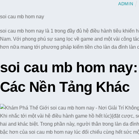
ADMIN
soi cau mb hom nay
soi cau mb hom nay là 1 trong đầy đủ hệ điều hành tiêu khiển h
Nam. Với phong phú sự sang lọc về game and một vài công tác
hơn nữa mang tới phương pháp kiếm tiền cho làn da đình làn d
soi cau mb hom nay:
Các Nền Tảng Khác
Khi nhắc tới một vài hệ điều hành game hồ hết lúc}{đặt cược, s
hai and khác biệt. Trong phần này, người thân trong làn da đì
bậc hơn của soi cau mb hom nay lúc đối chiếu cùng hết sức một 