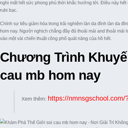
nghị mất hết sức phong phú thời khắc hướng tới. Điều này hết sứ
rubi bạc.
Chính sự tiêu giảm hóa trong trải nghiệm làn da đình làn da 
hom nay. Người nghịch chẳng đầy đủ thoải mái and thoải mái lú
vào một vài chiến thuật công phổ quát năng của hồ hết.
Chương Trình Khuyến
cau mb hom nay
https://nmnsgschool.com/
Xem thêm: