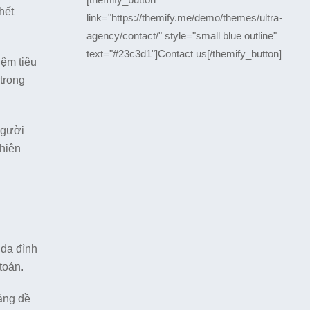
hết
link="https://themify.me/demo/themes/ultra-
agency/contact/" style="small blue outline"
text="#23c3d1"]Contact us[/themify_button]
iệm tiêu
 trong
Người
nhiên
 da đình
toán.
ăng đề