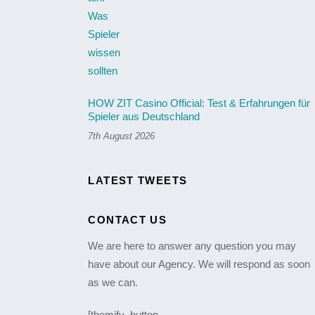
HOW ZIT Casino Official: Test & Erfahrungen für
Spieler aus Deutschland
7th August 2026
LATEST TWEETS
CONTACT US
We are here to answer any question you may
have about our Agency. We will respond as soon
as we can.
[themify_button