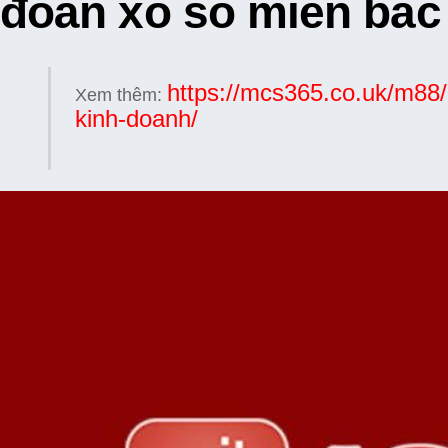
đoán xổ số miền bắc
https://mcs365.co.uk/m88
Xem thêm:
kinh-doanh/