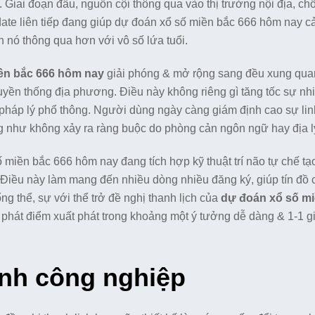
 Giai đoạn đầu, nguồn cội thông qua vào thị trường nội địa, ch
 date liên tiếp đang giúp dự đoán xổ số miền bắc 666 hôm nay cả
nó thông qua hơn với vô số lứa tuổi.
ền bắc 666 hôm nay
giải phóng & mở rộng sang đều xung qua
 truyền thống địa phương. Điều này không riêng gì tăng tốc sự n
pháp lý phổ thông. Người dùng ngày càng giám định cao sự li
 như không xảy ra ràng buộc do phòng cản ngôn ngữ hay địa l
iền bắc 666 hôm nay đang tích hợp kỹ thuật trí não tự chế tạ
. Điều này làm mang đến nhiều dòng nhiều đăng ký, giúp tín đồ
 thể, sự với thể trở đề nghị thanh lịch của
dự đoán xổ số mi
hát điểm xuất phát trong khoảng một ý tưởng dễ dàng & 1-1 gi
nh công nghiệp