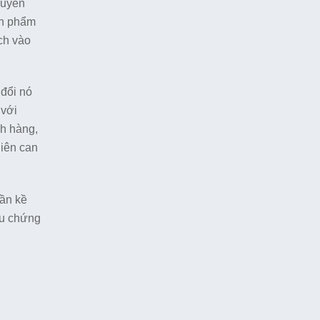
huyên
ản phẩm
ch vào
 đổi nó
 với
ch hàng,
liên can
gần kề
iệu chứng