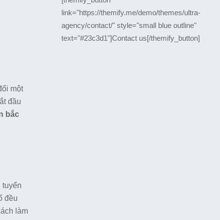
link="https://themify.me/demo/themes/ultra-
agency/contact/" style="small blue outline"
text="#23c3d1"]Contact us[/themify_button]
đổi một
ắt đầu
n bắc
n tuyển
ổ đều
 cách làm