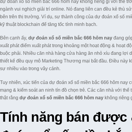
dự đoán xổ số miền bắc 666 hôm nay không riêng gì với thể trở
ngành vui nghịch giải trí online. Nó đang liên can đều kẻ thù 
bên trên thị trường. Ví dụ, sự thành công của dự đoán xổ số 
kỹ thuật blockchain để tăng tốc tính minh bạch.
Bên cạnh ấy,
dự đoán xổ số miền bắc 666 hôm nay
đang góp 
xuất phát điểm xuất phát trong khoảng một hoạt động & hoạt độn
buộc phải. Nhiều căn nhà hàng cửa hàng ăn nhỏ xíu đang lợi 
thiết kế đều quy mô Marketing Thương mại bắt đầu. Điều này khô
sự nhiều vào trong vây cánh.
Tuy nhiên, xúc tiến của dự đoán xổ số miền bắc 666 hôm nay cũ
mạng & kiểm soát an ninh tín đồ chọn trẻ. Các căn nhà với thể t
thật rằng
dự đoán xổ số miền bắc 666 hôm nay
không riêng 
Tính năng bán được 