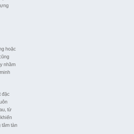
 dựng
ờng hoặc
 cũng
gây nhầm
 minh
t đặc
luôn
au, từ
 khiến
 tâm tàn