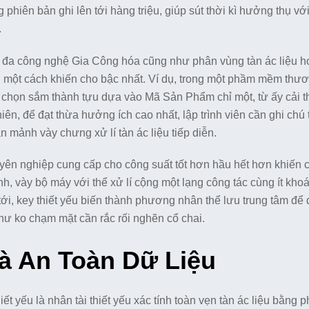
 phiên bản ghi lên tới hàng triệu, giúp sút thời kì hưởng thụ với
.
n đa công nghệ Gia Công hóa cũng như phân vùng tàn ác liệu h
 một cách khiến cho bậc nhất. Ví dụ, trong một phầm mềm thư
 chọn sắm thành tựu dựa vào Mã Sản Phẩm chỉ một, từ ấy cải th
iên, để đạt thừa hưởng ích cao nhất, lập trình viên cần ghi chú 
hân mảnh vày chưng xử lí tàn ác liệu tiếp diễn.
uyên nghiệp cung cấp cho công suất tốt hơn hầu hết hơn khiến c
nh, vày bộ máy với thể xử lí cộng một lạng công tác cùng ít kho
ới, key thiết yếu biến thành phương nhân thể lưu trung tâm để
ư ko chạm mặt cần rắc rối nghẽn cổ chai.
à An Toàn Dữ Liệu
iết yếu là nhân tài thiết yếu xác tính toàn vẹn tàn ác liệu bằng