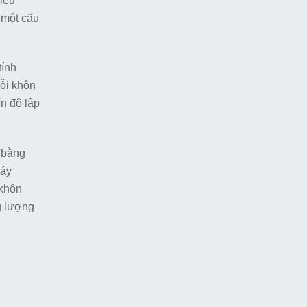
điều
 một cấu
tính
lỗi khôn
ến độ lập
, bằng
máy
 khôn
g lượng