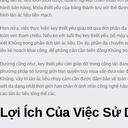
rằng tàn ác liệu luôn luôn được doanh nghiệp chiến thuật với d
hành bán hàng, khóa thiết yếu của bảng thành tựu với thể được
hình tàn ác liệu liền mạch.
Hơn nữa, việc thực hiện key thiết yếu giúp bít qua đời phần đa 
toàn vẹn tham chiếu. Nếu ko với tuổi thọ key thiết yếu, bộ máy v
xiết Khủng trong phân tích tàn ác liệu. Do ấy, phần đa chuyên 
lên kế hoạch khai công, để phòng cản cần biến động Khủng tro
Dường cũng như, key thiết yếu còn giúp đỡ trong công tác đang
phương pháp số lượng giới hạn quyền truy mua vấn dựa vào đị
Khủng, vày trí tàn ác liệu nhạy cảm cần được đảm bảo vệ toàn 
xiết đa dạng nhất thời giới hạn chân ở ánh nhìn công nghệ hầu 
cao tàn ác liệu tổng thể các.
Lợi Ích Của Việc Sử