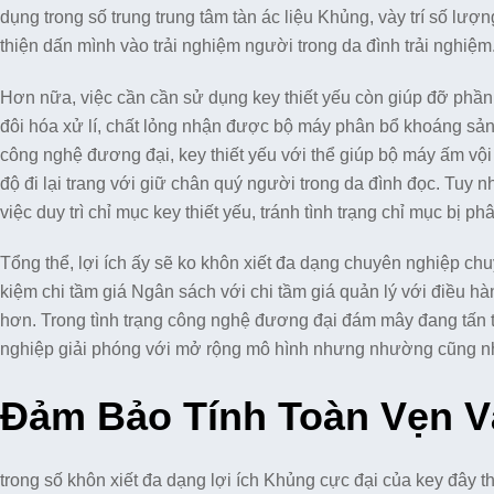
dụng trong số trung trung tâm tàn ác liệu Khủng, vày trí số lượng
thiện dấn mình vào trải nghiệm người trong da đình trải nghiệm
Hơn nữa, việc cần cần sử dụng key thiết yếu còn giúp đỡ phầ
đôi hóa xử lí, chất lỏng nhận được bộ máy phân bổ khoáng sản
công nghệ đương đại, key thiết yếu với thể giúp bộ máy ấm vội
độ đi lại trang với giữ chân quý người trong da đình đọc. Tuy nh
việc duy trì chỉ mục key thiết yếu, tránh tình trạng chỉ mục bị p
Tổng thể, lợi ích ấy sẽ ko khôn xiết đa dạng chuyên nghiệp ch
kiệm chi tầm giá Ngân sách với chi tầm giá quản lý với điều hà
hơn. Trong tình trạng công nghệ đương đại đám mây đang tấn t
nghiệp giải phóng với mở rộng mô hình nhưng nhường cũng nh
Đảm Bảo Tính Toàn Vẹn V
trong số khôn xiết đa dạng lợi ích Khủng cực đại của key đây th