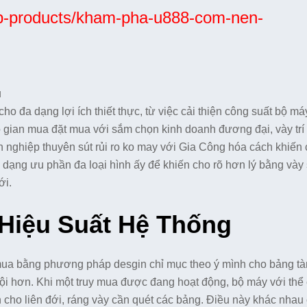
wp-products/kham-pha-u888-com-nen-
 đa dạng lợi ích thiết thực, từ việc cải thiện công suất bộ má
 ko gian mua đặt mua với sắm chọn kinh doanh đương đại, vày trí
nh nghiệp thuyên sút rủi ro ko may với Gia Công hóa cách khiến 
a dạng ưu phần đa loại hình ấy để khiến cho rõ hơn lý bằng vày
ới.
 Hiệu Suất Hệ Thống
y mua bằng phương pháp desgin chỉ mục theo ý mình cho bảng tà
 vội hơn. Khi một truy mua được đang hoạt động, bộ máy với thể 
n cho liên đới, ráng vày cần quét các bảng. Điều này khác nhau