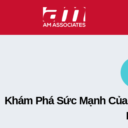
Skip
to
content
Khám Phá Sức Mạnh Của 