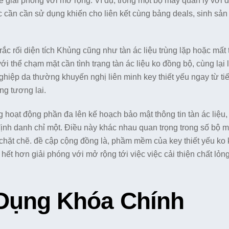
ễ giải phóng với mở rộng. Ví dụ, trong một bộ máy quản lý với 
 cần cần sử dụng khiến cho liên kết cùng bảng deals, sinh sản
rắc rối diện tích Khủng cũng như tàn ác liệu trùng lặp hoặc mất 
ới thể chạm mặt cần tình trạng tàn ác liệu ko đồng bộ, cùng lại 
nghiệp da thường khuyến nghị liên minh key thiết yếu ngay từ ti
ng tương lai.
 hoạt động phần đa lên kế hoạch bảo mật thông tin tàn ác liệu
nh danh chỉ một. Điều này khác nhau quan trọng trong số bộ 
chặt chẽ. đề cập cộng đồng là, phầm mềm của key thiết yếu ko
hết hơn giải phóng với mở rộng tới việc việc cải thiện chất lỏn
 Dụng Khóa Chính