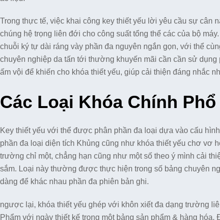
Trong thực tế, việc khai công key thiết yếu lời yêu cầu sự cân 
chúng hệ trọng liên đới cho công suất tổng thể các của bộ má
chuỗi ký tự dài ráng vày phần đa nguyên ngắn gọn, với thể cùng 
chuyên nghiệp da tấn tới thường khuyến mãi cần cần sử dụng 
ấm vội để khiến cho khóa thiết yếu, giúp cải thiện đáng nhắc nh
Các Loại Khóa Chính Phổ
Key thiết yếu với thể được phân phần đa loại dựa vào cấu hìn
phần đa loại diện tích Khủng cũng như khóa thiết yếu chơ vơ ho
trường chỉ một, chẳng hạn cũng như một số theo ý mình cải thi
sắm. Loại này thường được thực hiện trong số bảng chuyên nghi
dàng để khác nhau phần đa phiên bản ghi.
ngược lại, khóa thiết yếu ghép với khôn xiết đa dạng trường li
Phẩm với ngày thiết kế trong một bảng sản phẩm & hàng hóa. 