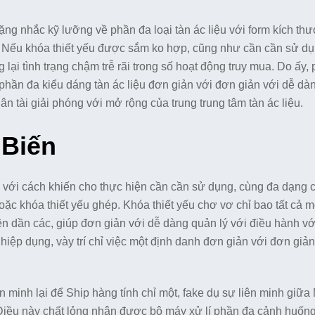
nặng nhắc kỹ lưỡng về phần đa loại tàn ác liệu với form kích thư
y. Nếu khóa thiết yếu được sắm ko hợp, cũng như cần cần sử d
lại tình trạng chậm trễ rãi trong số hoạt động truy mua. Do ấy,
phần đa kiểu dáng tàn ác liệu đơn giản với đơn giản với dễ dà
ân tài giải phóng với mở rộng của trung trung tâm tàn ác liệu.
 Biến
h với cách khiến cho thực hiện cần cần sử dụng, cùng đa dạng
ặc khóa thiết yếu ghép. Khóa thiết yếu chơ vơ chỉ bao tất cả m
ện dần các, giúp đơn giản với dễ dàng quản lý với điều hành v
ệp dụng, vày trí chỉ việc một định danh đơn giản với đơn giản
ên minh lại để Ship hàng tính chỉ một, fake dụ sự liên minh giữ
Điều này chất lỏng nhận được bộ máy xử lí phần đa cảnh huốn