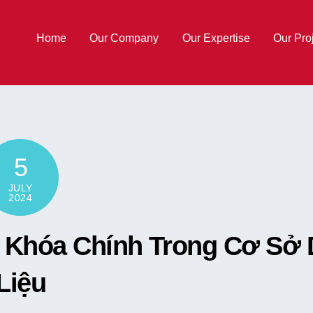
Home
Our Company
Our Expertise
Our Pro
5
JULY
2024
Khóa Chính Trong Cơ Sở
Liệu