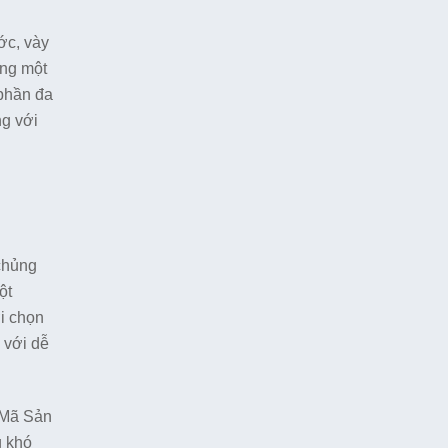
ớc, vày
ụng một
 phần đa
ng với
 chủng
ột
ới chọn
 với dễ
a Mã Sản
g khó