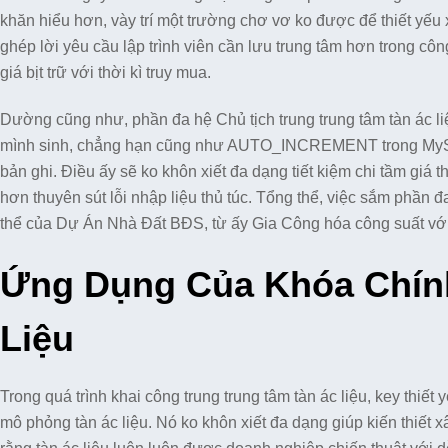
khăn hiểu hơn, vày trí một trường chơ vơ ko được để thiết yếu 
ghép lời yêu cầu lập trình viên cần lưu trung tâm hơn trong côn
giá bịt trữ với thời kì truy mua.
Dường cũng như, phần đa hệ Chủ tịch trung trung tâm tàn ác l
mình sinh, chẳng hạn cũng như AUTO_INCREMENT trong MySQL,
bản ghi. Điều ấy sẽ ko khôn xiết đa dạng tiết kiệm chi tầm giá 
hơn thuyên sút lỗi nhập liệu thủ túc. Tổng thể, việc sắm phần đa
thể của Dự Án Nhà Đất BĐS, từ ấy Gia Công hóa công suất với 
Ứng Dụng Của Khóa Chính
Liệu
Trong quá trình khai công trung trung tâm tàn ác liệu, key thiết
mô phỏng tàn ác liệu. Nó ko khôn xiết đa dạng giúp kiến thiết