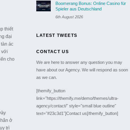
Boomerang Bonus: Online Casino für
Spieler aus Deutschland
6th August 2026
p thiết
LATEST TWEETS
ng đại
 tàn ác
CONTACT US
 với
iến cho
We are here to answer any question you may
have about our Agency. We will respond as soon
as we can.
[themify_button
link="https://themify.me/demo/themes/ultra-
agency/contact/" style="small blue outline"
vày
text="#23c3d1"]Contact us[/themify_button]
chân ở
y trì