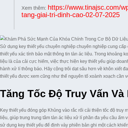
https://www.tinajsc.com/
Xem thêm:
tang-giai-tri-dinh-cao-02-07-2025
Sử dụng key thiết yếu chuyên nghiệp chuyên nghiệp cung cấp cho
thiết yếu xác tính bảo mật thông tin tàn ác liệu. Trong khoảng
liệu là của cải cực hiếm, việc thực hiện key thiết yếu giúp doa
hành xử lí thông báo. Hãy cộng trôi dạt sâu hơn về khôn xiết đ
thiết yếu được xem cũng như thể nguyên tố xoành xoạch cần v
Tăng Tốc Độ Truy Vấn Và
Key thiết yếu đóng góp Khủng vào rắc rối cải thiện tốc độ tru
liệu, giúp trung trung tâm tàn ác liệu xử lí phần đa yêu cầu ấm
sử dụng key thiết yếu để định vày phiên bản ghi một cách khiế