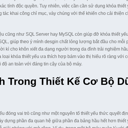
xác tính độc quyền. Tuy nhiên, việc cần cần sử dụng khóa thiết
g tác khai công chỉ mục, vày chúng với thể khiến cho cải thiện c
iệu cũng như SQL Server hay MySQL còn giúp đỡ khóa thiết yếu
 giúp theo ý mình desgin chất lỏng lượng bắt đầu cho mỗi 
thời kì cho khôn xiết đa dạng người trong da đình trải nghiệm hầ
 loại khóa thiết yếu ưa thích hợp bám vào thị hiếu rõ ràng với c
độ an toàn với đáng tin cậy của bộ máy.
 Trong Thiết Kế Cơ Bộ D
 yếu đóng vai trò cũng như một nguyên tố thiết yếu thức quyết đị
 xây dựng phần đa quan hệ giữa phần đa bảng hầu hết hơn thiết