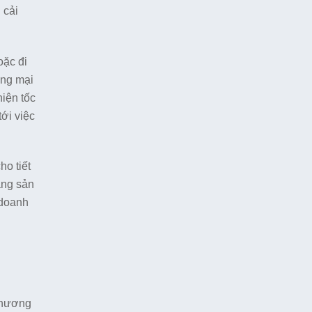
 cải
oặc đi
ơng mại
iện tốc
tới việc
ho tiết
áng sản
 doanh
 phương