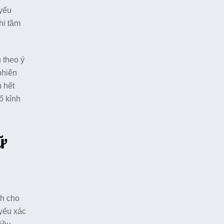
 yếu
hi tầm
 theo ý
phiên
u hết
ố kỉnh
ữ
nh cho
 yếu xác