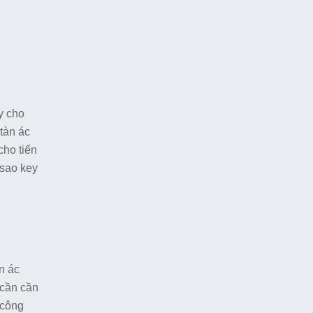
y cho
 tàn ác
cho tiến
 sao key
n ác
cần cần
 công