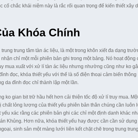
iệc cố chắc khái niệm này là rắc rối quan trọng để kiến thiết xây
Của Khóa Chính
 trung trung tâm tàn ác liệu, là một trong khôn xiết đa dạng trư
 nhận chỉ một mỗi phiên bản ghi trong một bảng. Nó hoạt động
truy mua xuất với xử lí tàn ác liệu nhưng nhường cũng như ko 
đình đọc, khóa thiết yếu với thể là số điện thoại cảm biến thông
g da đình đọc chỉ thành lập một lần.
ko gian bịt trữ hầu hết hơn cải thiện tốc độ xử lí truy mua. Mộ
thị chất lỏng lượng của thiết yếu phiên bản thân chúng cần luôn 
 yếu xác rằng các phiên bản ghi các chỉ một định danh khác nh
 toán Khủng. Hơn nữa, khóa thiết yếu hay được cần cần sử dụng
ại, sinh sản một màng lưới liên kết chặt chẽ trong trung trung