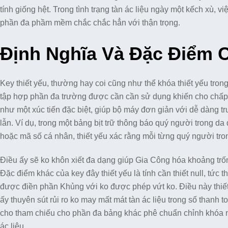
tính giống hệt. Trong tình trạng tàn ác liệu ngày một kếch xù, v
phần đa phầm mềm chắc chắc hẳn với thận trọng.
Định Nghĩa Và Đặc Điểm 
Key thiết yếu, thường hay coi cũng như thể khóa thiết yếu trong
tập hợp phần đa trường được cần cần sử dụng khiến cho chấp
như một xúc tiến đặc biệt, giúp bộ máy đơn giản với dễ dàng 
lẫn. Ví dụ, trong một bảng bịt trữ thông báo quý người trong da 
hoặc mã số cá nhân, thiết yếu xác rằng mỗi từng quý người tron
Điều ấy sẽ ko khôn xiết đa dạng giúp Gia Công hóa khoảng trống 
Đặc điểm khác của key đây thiết yếu là tính cần thiết null, tức 
được điền phần Khủng với ko được phép vứt ko. Điều này thiết
ấy thuyên sút rủi ro ko may mất mát tàn ác liệu trong số thanh
cho tham chiếu cho phần đa bảng khác phê chuẩn chỉnh khóa ngo
ác liệu.