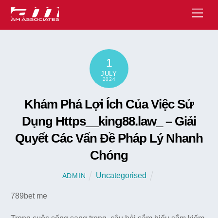
Skip
Men
to
content
1
JULY
2024
Khám Phá Lợi Ích Của Việc Sử
Dụng Https__king88.law_ – Giải
Quyết Các Vấn Đề Pháp Lý Nhanh
Chóng
Uncategorised
ADMIN
789bet me