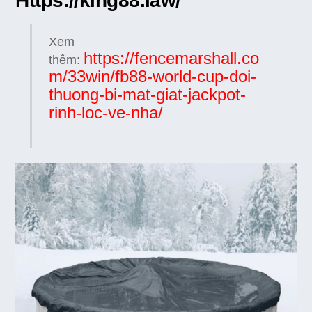
Https://king88.law/
Xem
https://fencemarshall.co
thêm:
m/33win/fb88-world-cup-doi-
thuong-bi-mat-giat-jackpot-
rinh-loc-ve-nha/