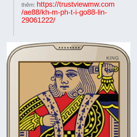
https://trustviewmw.com
thêm:
/ae88/kh-m-ph-t-i-go88-lin-
29061222/