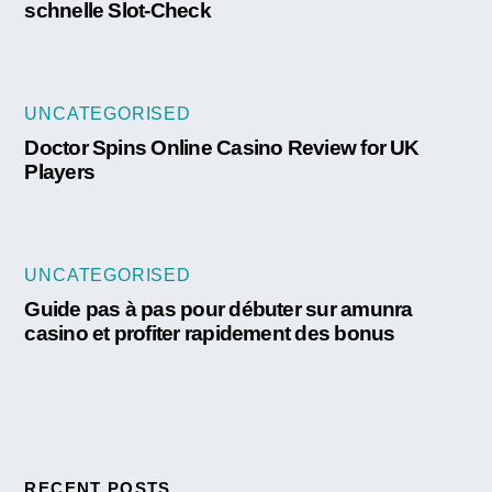
schnelle Slot-Check
UNCATEGORISED
Doctor Spins Online Casino Review for UK
Players
UNCATEGORISED
Guide pas à pas pour débuter sur amunra
casino et profiter rapidement des bonus
RECENT POSTS