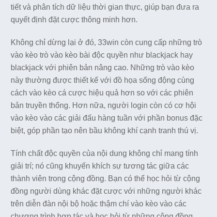
tiết và phân tích dữ liệu thời gian thực, giúp bạn đưa ra
quyết định đặt cược thông minh hơn.
Không chỉ dừng lại ở đó, 33win còn cung cấp những trò
vào kèo trò vào kèo bài độc quyền như blackjack hay
blackjack với phiên bản nâng cao. Những trò vào kèo
này thường được thiết kế với đồ họa sống động cùng
cách vào kèo cá cược hiệu quả hơn so với các phiên
bản truyền thống. Hơn nữa, người login còn có cơ hội
vào kèo vào các giải đấu hàng tuần với phần bonus đặc
biệt, góp phần tạo nên bầu không khí cạnh tranh thú vị.
Tính chất độc quyền của nội dung không chỉ mang tính
giải trí; nó cũng khuyến khích sự tương tác giữa các
thành viên trong cộng đồng. Bạn có thể học hỏi từ cộng
đồng người dùng khác đặt cược với những người khác
trên diễn đàn nội bộ hoặc thậm chí vào kèo vào các
chương trình hợp tác và học hỏi từ những cộng đồng