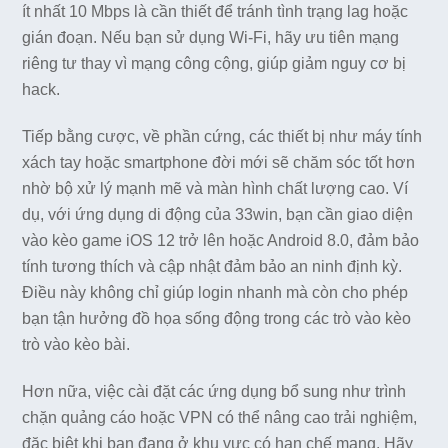
ít nhất 10 Mbps là cần thiết để tránh tình trạng lag hoặc
gián đoạn. Nếu bạn sử dụng Wi-Fi, hãy ưu tiên mạng
riêng tư thay vì mạng công cộng, giúp giảm nguy cơ bị
hack.
Tiếp bằng cược, về phần cứng, các thiết bị như máy tính
xách tay hoặc smartphone đời mới sẽ chăm sóc tốt hơn
nhờ bộ xử lý mạnh mẽ và màn hình chất lượng cao. Ví
dụ, với ứng dụng di động của 33win, bạn cần giao diện
vào kèo game iOS 12 trở lên hoặc Android 8.0, đảm bảo
tính tương thích và cập nhật đảm bảo an ninh định kỳ.
Điều này không chỉ giúp login nhanh mà còn cho phép
bạn tận hưởng đồ họa sống động trong các trò vào kèo
trò vào kèo bài.
Hơn nữa, việc cài đặt các ứng dụng bổ sung như trình
chặn quảng cáo hoặc VPN có thể nâng cao trải nghiệm,
đặc biệt khi bạn đang ở khu vực có hạn chế mạng. Hãy