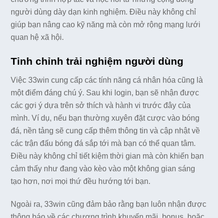
người dùng dày dạn kinh nghiệm. Điều này không chỉ
giúp bạn nâng cao kỹ năng mà còn mở rộng mạng lưới
quan hệ xã hội.
Tinh chỉnh trải nghiệm người dùng
Việc 33win cung cấp các tính năng cá nhân hóa cũng là
một điểm đáng chú ý. Sau khi login, bạn sẽ nhận được
các gợi ý dựa trên sở thích và hành vi trước đây của
mình. Ví dụ, nếu bạn thường xuyên đặt cược vào bóng
đá, nền tảng sẽ cung cấp thêm thông tin và cập nhật về
các trận đấu bóng đá sắp tới mà bạn có thể quan tâm.
Điều này không chỉ tiết kiệm thời gian mà còn khiến bạn
cảm thấy như đang vào kèo vào một không gian sáng
tạo hơn, nơi mọi thứ đều hướng tới bạn.
Ngoài ra, 33win cũng đảm bảo rằng bạn luôn nhận được
thông báo về các chương trình khuyến mãi, bonus, hoặc