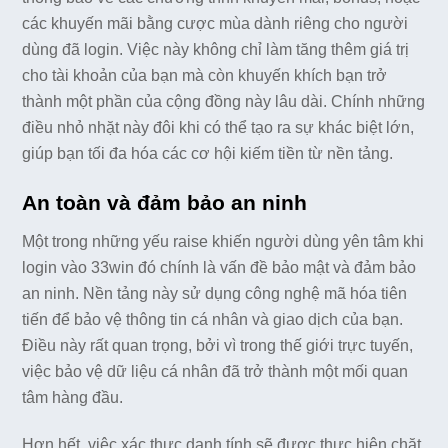
các khuyến mãi bằng cược mùa dành riêng cho người
dùng đã login. Việc này không chỉ làm tăng thêm giá trị
cho tài khoản của bạn mà còn khuyến khích bạn trở
thành một phần của cộng đồng này lâu dài. Chính những
điều nhỏ nhặt này đôi khi có thể tạo ra sự khác biệt lớn,
giúp bạn tối đa hóa các cơ hội kiếm tiền từ nền tảng.
An toàn và đảm bảo an ninh
Một trong những yếu raise khiến người dùng yên tâm khi
login vào 33win đó chính là vấn đề bảo mật và đảm bảo
an ninh. Nền tảng này sử dụng công nghệ mã hóa tiên
tiến để bảo vệ thông tin cá nhân và giao dịch của bạn.
Điều này rất quan trọng, bởi vì trong thế giới trực tuyến,
việc bảo vệ dữ liệu cá nhân đã trở thành một mối quan
tâm hàng đầu.
Hơn hết, việc xác thực danh tính sẽ được thực hiện chặt