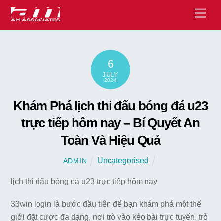
Skip
Men
to
content
6
JULY
2024
Khám Phá lịch thi đấu bóng đá u23
trực tiếp hôm nay – Bí Quyết An
Toàn Và Hiệu Quả
Uncategorised
ADMIN
lịch thi đấu bóng đá u23 trực tiếp hôm nay
33win login là bước đầu tiên để bạn khám phá một thế
giới đặt cược đa dạng, nơi trò vào kèo bài trực tuyến, trò