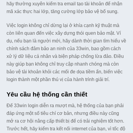
hãy thường xuyên kiểm tra email tạo tài khoản để nhận
mã xác thực hai lớp, tăng cường lớp bảo vệ bổ sung.
Việc login không chỉ dừng lại ở khía cạnh kỹ thuật mà
còn liên quan đến việc xây dựng thói quen bảo mật. Ví
dụ, nếu bạn là người mới, hãy dành thời gian tìm hiểu về
chính sách đảm bảo an ninh của 33win, bao gồm cách
xử lý dữ liệu cá nhân và biện pháp chống lừa đảo. Điều
này giúp bạn không chỉ truy cập nhanh chóng mà còn
bảo vệ tài khoản khỏi các mối đe dọa tiềm ẩn, biến việc
login thành một phần thú vị của hành trình giải trí.
Yêu cầu hệ thống cần thiết
Để 33win login diễn ra mượt mà, hệ thống của bạn phải
đáp ứng một số tiêu chí cơ bản, nhưng điều này cũng
mở ra cơ hội nâng cấp thiết bị để có trải nghiệm tốt hơn.
Trước hết, hãy kiểm tra kết nối internet của bạn, vì tốc độ