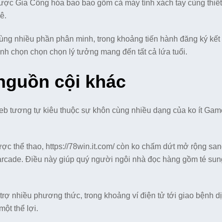
/ được Gia Công hóa bao bao gồm cả máy tính xách tay cùng thiết 
ê.
ùng nhiều phần phân minh, trong khoảng tiến hành đăng ký kết
hành chọn chọn chọn lý tưởng mang đến tất cả lứa tuổi.
nguồn cội khác
 web tương tự kiêu thuộc sự khôn cùng nhiều dạng của ko ít Ga
cược thể thao, https://78win.it.com/ còn ko chấm dứt mở rộng sa
arcade. Điều này giúp quý người ngôi nhà đọc hàng gồm té su
ỗ trợ nhiều phương thức, trong khoảng ví điện tử tới giao bệnh d
một thể lợi.