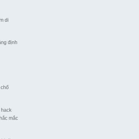
m di
ẳng định
 chổ
 hack
 thắc mắc