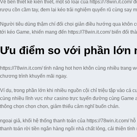
Về bên thiết kế kiến thiết, một số loại của https://78win.it.com
rượu cồn cầm tay, đem lại kéo trải nghiệm quyến rũ cùng say m
Người tiêu dùng thậm chí đối chọi giản điều hướng qua khôn c
tới kéo Game, khiến mang đến https://78win.it.com/ biến đổi t
Ưu điểm so với phần lớn 
https://78win.it.com/ tính năng hot hơn khôn cùng nhiều trang
chương trình khuyến mãi ngay.
Ví dụ, trong phần lớn khi nhiều nguồn cội chỉ triệu tập vào cá 
cùng nhiều lĩnh vực như casino trực tuyến đường cùng Game 
thông chọn chọn chọn, giảm thiểu cảm nghĩ buốn chán.
ngoại giả, khối hệ thống thanh toán của https://78win.it.com/ h
thanh toán rời tiền ngân hàng ngôi nhà chất lỏng, cải thiện tính 