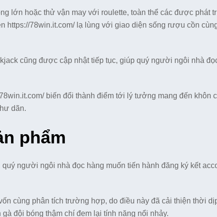
g lớn hoặc thử vận may với roulette, toàn thể các được phát tr
ên https://78win.it.com/ lạ lùng với giao diện sống rượu cồn cùng
kjack cũng được cập nhật tiếp tục, giúp quý người ngôi nhà đọ
78win.it.com/ biến đổi thành điểm tới lý tưởng mang đến khôn 
thư dãn.
ản phẩm
m/, quý người ngôi nhà đọc hàng muốn tiến hành đăng ký kết acc
n cùng phân tích trường hợp, do điều này đã cải thiện thời dị
n gà đội bóng thậm chí đem lại tính năng nổi nhảy.