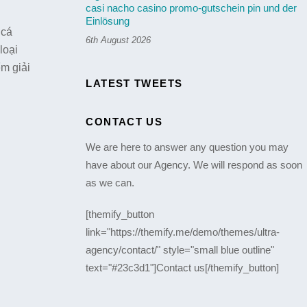
casi nacho casino promo-gutschein pin und der
Einlösung
 cá
6th August 2026
loại
m giải
LATEST TWEETS
CONTACT US
We are here to answer any question you may
have about our Agency. We will respond as soon
as we can.
[themify_button
link="https://themify.me/demo/themes/ultra-
agency/contact/" style="small blue outline"
text="#23c3d1"]Contact us[/themify_button]