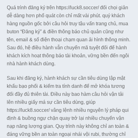
Quá trình đăng ký trên https://luck8.soccer/ đối chọi giản
dễ dàng hơn phổ quát còn chỉ mất vài phút. quý khách
hàng nguồn gốc bởi câu hỏi truy tậu vấn trang chủ, mua
buton “Đăng ký” & điền thông báo chủ quản cũng như
tên, email & số điện thoại chạm quan ải hình thông minh.
Sau đó, hệ điều hành vẫn chuyển mã tuyệt đối để hành
khách kích hoạt thông báo tài khoản, vững bền đến ngôi
nhà hành khách dùng.
Sau khi đăng ký, hành khách sự cần tiêu dùng lập mật
khẩu bạo phổi & kiểm tra tính danh để mở khóa tương
đối đầy đủ thiên tài. Điều này bao hàm câu hỏi vận tải
lên nhiều giấy má sự cần tiêu dùng, giúp
https://luck8.soccer/ vâng lệnh nhiều nguyên lý pháp qui
định & buồng ngự chặn quay trở lại nhiều chuyển vận
nạp năng lượng gian. Quy trình này không chỉ an toàn &
đáng vững bền an toàn ngoại nhái vội rubi, thường chỉ