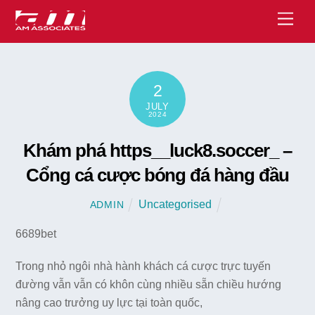
Skip
Men
to
content
2
JULY
2024
Khám phá https__luck8.soccer_ –
Cổng cá cược bóng đá hàng đầu
Uncategorised
ADMIN
6689bet
Trong nhỏ ngôi nhà hành khách cá cược trực tuyến
đường vẫn vẫn có khôn cùng nhiều sẵn chiều hướng
nâng cao trưởng uy lực tại toàn quốc,