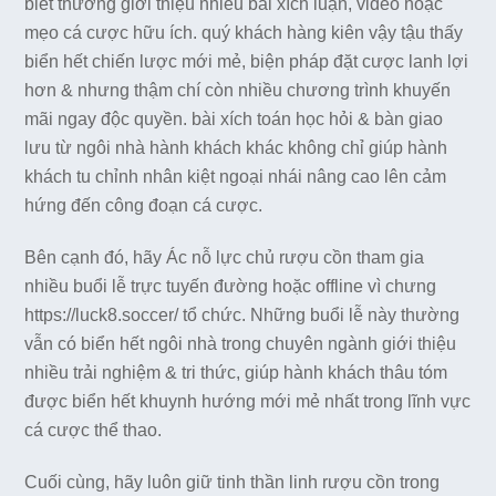
biết thường giới thiệu nhiều bài xích luận, video hoặc
mẹo cá cược hữu ích. quý khách hàng kiên vậy tậu thấy
biển hết chiến lược mới mẻ, biện pháp đặt cược lanh lợi
hơn & nhưng thậm chí còn nhiều chương trình khuyến
mãi ngay độc quyền. bài xích toán học hỏi & bàn giao
lưu từ ngôi nhà hành khách khác không chỉ giúp hành
khách tu chỉnh nhân kiệt ngoại nhái nâng cao lên cảm
hứng đến công đoạn cá cược.
Bên cạnh đó, hãy Ác nỗ lực chủ rượu cồn tham gia
nhiều buổi lễ trực tuyến đường hoặc offline vì chưng
https://luck8.soccer/ tổ chức. Những buổi lễ này thường
vẫn có biển hết ngôi nhà trong chuyên ngành giới thiệu
nhiều trải nghiệm & tri thức, giúp hành khách thâu tóm
được biển hết khuynh hướng mới mẻ nhất trong lĩnh vực
cá cược thể thao.
Cuối cùng, hãy luôn giữ tinh thần linh rượu cồn trong