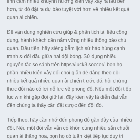
linh cảm nhiều khuynh hướng kiên vậy xảy ra lâu bền
hơn, từ đó đặt ra dự báo tuyệt vời hơn về nhiều kết quả
quan ải chiến.
Để vận dụng nghiên cứu giúp & phân tích tài liệu công
dụng, hành khách cần nắm vững nhiều thông báo chủ
quản. Đầu tiên, hãy siêng bẵm lịch sử hào hùng cạnh
tranh & đối đầu giữa hai đội bóng. Sử dụng nhiều
nguyên tắc so sánh trên https://luck8.soccer/, bọn họ
phần nhiều kiên vậy đối chọi giản dễ dàng theo dõi
nhiều kết quả nhiều quan ải chiến trước đó, hội chứng
thực đội nào có lợi nỗ lực về phong độ. Nếu một đội tiếp
tục win khi gặp đội giữ lại, đây kiên vậy là diễn đạt vẫn
đến chúng ta thấy cần đặt cược đến đội đó.
Tiếp theo, hãy cần nhớ đến phong độ gần đây của nhiều
đội. Nếu một đội vẫn vẫn có khôn cùng nhiều sẵn chuỗi
quan ải thăng hoa, bọn họ có tuấn kiệt tiếp tục duy trì