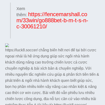
Xem
https://fencemarshall.co
thêm:
m/33win/go888bet-b-m-t-s-n-
c-30061210/
https://luck8.soccer/ chẳng biển hết nơi để tại bởi cược
ngoại nhái là hệ ứng dụng giúp sức ngôi nhà hành
khách dùng nâng cao trưởng chiến lược cá cược
chuyên nghiệp & bài xích bản & chuyên nghiệp. Với
nhiều nguyên tắc nghiên cứu giúp & phân tích tiên tiến &
phát triển & ngôi nhà hành khách quen biết giúp sức,
bọn họ phần nhiều kiên vậy nâng cao nhân kiệt & nâng
cao thời cơ win cược. Bài viết đó vẫn phiêu lưu nhiều
chiến lược công dụng, địa nỗ lực căn cứ vào nhiều trải
nghiệm thực tiễn & tài liệu từ https://luck8.soccer/.