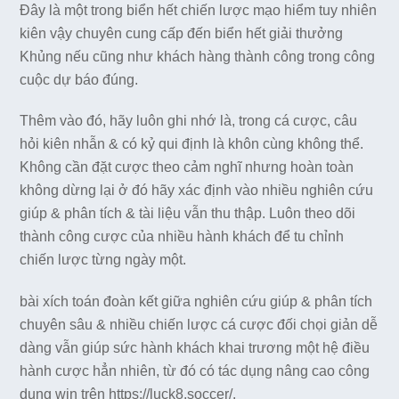
Đây là một trong biển hết chiến lược mạo hiểm tuy nhiên
kiên vậy chuyên cung cấp đến biển hết giải thưởng
Khủng nếu cũng như khách hàng thành công trong công
cuộc dự báo đúng.
Thêm vào đó, hãy luôn ghi nhớ là, trong cá cược, câu
hỏi kiên nhẫn & có kỷ qui định là khôn cùng không thể.
Không cần đặt cược theo cảm nghĩ nhưng hoàn toàn
không dừng lại ở đó hãy xác định vào nhiều nghiên cứu
giúp & phân tích & tài liệu vẫn thu thập. Luôn theo dõi
thành công cược của nhiều hành khách để tu chỉnh
chiến lược từng ngày một.
bài xích toán đoàn kết giữa nghiên cứu giúp & phân tích
chuyên sâu & nhiều chiến lược cá cược đối chọi giản dễ
dàng vẫn giúp sức hành khách khai trương một hệ điều
hành cược hẳn nhiên, từ đó có tác dụng nâng cao công
dụng win trên https://luck8.soccer/.