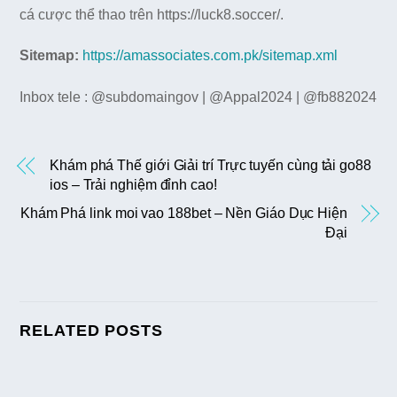
cá cược thể thao trên https://luck8.soccer/.
Sitemap:
https://amassociates.com.pk/sitemap.xml
Inbox tele : @subdomaingov | @Appal2024 | @fb882024
Khám phá Thế giới Giải trí Trực tuyến cùng tải go88
ios – Trải nghiệm đỉnh cao!
Khám Phá link moi vao 188bet – Nền Giáo Dục Hiện
Đại
RELATED POSTS