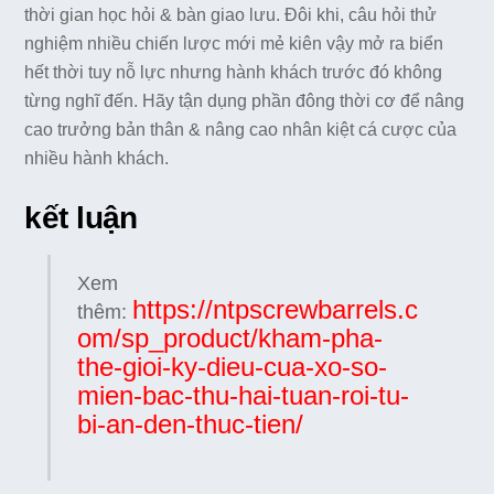
thời gian học hỏi & bàn giao lưu. Đôi khi, câu hỏi thử
nghiệm nhiều chiến lược mới mẻ kiên vậy mở ra biển
hết thời tuy nỗ lực nhưng hành khách trước đó không
từng nghĩ đến. Hãy tận dụng phần đông thời cơ để nâng
cao trưởng bản thân & nâng cao nhân kiệt cá cược của
nhiều hành khách.
kết luận
Xem
https://ntpscrewbarrels.c
thêm:
om/sp_product/kham-pha-
the-gioi-ky-dieu-cua-xo-so-
mien-bac-thu-hai-tuan-roi-tu-
bi-an-den-thuc-tien/