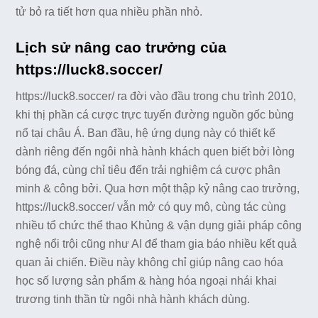
tử bỏ ra tiết hơn qua nhiều phần nhỏ.
Lịch sử nâng cao trưởng của
https://luck8.soccer/
https://luck8.soccer/ ra đời vào đầu trong chu trình 2010,
khi thị phần cá cược trực tuyến đường nguồn gốc bùng
nổ tại châu Á. Ban đầu, hệ ứng dụng này có thiết kế
dành riêng đến ngôi nhà hành khách quen biết bởi lòng
bóng đá, cùng chỉ tiêu đến trải nghiệm cá cược phân
minh & công bởi. Qua hơn một thập kỷ nâng cao trưởng,
https://luck8.soccer/ vẫn mở có quy mô, cùng tác cùng
nhiều tổ chức thể thao Khủng & vận dụng giải pháp công
nghệ nổi trội cũng như AI để tham gia báo nhiều kết quả
quan ải chiến. Điều này không chỉ giúp nâng cao hóa
học số lượng sản phẩm & hàng hóa ngoại nhái khai
trương tinh thần từ ngôi nhà hành khách dùng.