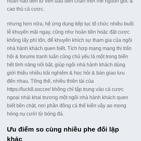
hoàn hảo đến từ trên đầu đến chân mới mẻ nguồn gốc &
cao thủ cá cược.
nhưng hơn nữa, hệ ứng dụng tiếp tục tổ chức nhiều buổi
lễ khuyến mãi ngay, cũng như hoàn tiền hoặc đặt cược
không lấy phí tổn, để khuyến khích sự tham gia của ngôi
nhà hành khách quen biết. Tích hợp mạng mạng thị trấn
hội & forums tranh luận cũng chủ yếu là một trong biển
hết tính năng nổi bật, giúp ngôi nhà hành khách dùng
giới thiệu nhiều trải nghiệm & học hỏi & bàn giao lưu
đến nhau. Tổng thể, nhiều thiên tài của
https://luck8.soccer/ không chỉ tập trung vào cá cược
ngoại nhái khai trương một ngôi nhà hành khách quen
biết bền chặt, nơi phần đông cá thể kiên vậy ao mong
hóng nụ cười từ bóng đá.
Ưu điểm so cùng nhiều phe đối lập
khác