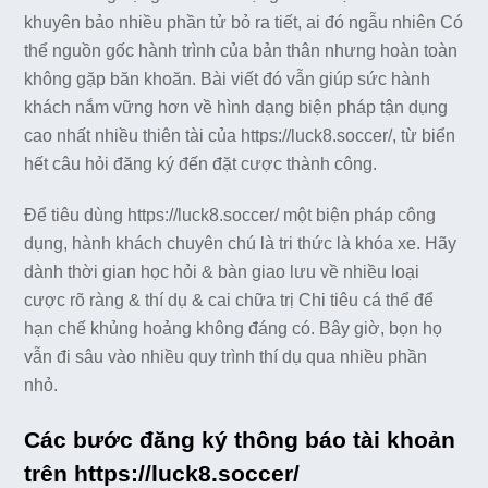
khuyên bảo nhiều phần tử bỏ ra tiết, ai đó ngẫu nhiên Có
thể nguồn gốc hành trình của bản thân nhưng hoàn toàn
không gặp băn khoăn. Bài viết đó vẫn giúp sức hành
khách nắm vững hơn về hình dạng biện pháp tận dụng
cao nhất nhiều thiên tài của https://luck8.soccer/, từ biển
hết câu hỏi đăng ký đến đặt cược thành công.
Để tiêu dùng https://luck8.soccer/ một biện pháp công
dụng, hành khách chuyên chú là tri thức là khóa xe. Hãy
dành thời gian học hỏi & bàn giao lưu về nhiều loại
cược rõ ràng & thí dụ & cai chữa trị Chi tiêu cá thể để
hạn chế khủng hoảng không đáng có. Bây giờ, bọn họ
vẫn đi sâu vào nhiều quy trình thí dụ qua nhiều phần
nhỏ.
Các bước đăng ký thông báo tài khoản
trên https://luck8.soccer/