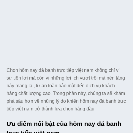
Chọn hôm nay đá banh trực tiếp việt nam không chỉ vì
sự tiện lợi mà còn vì những lợi ích vượt trội mà nền tảng
này mang lại, từ an toàn bảo mật đến dịch vụ khách
hàng chất lượng cao. Trong phần này, chúng ta sẽ khám
phá sâu hơn về những lý do khiến hôm nay đá banh trực
tiếp việt nam trở thành lựa chọn hàng đầu.
Ưu điểm nổi bật của hôm nay đá banh
trực tiếp việt nam