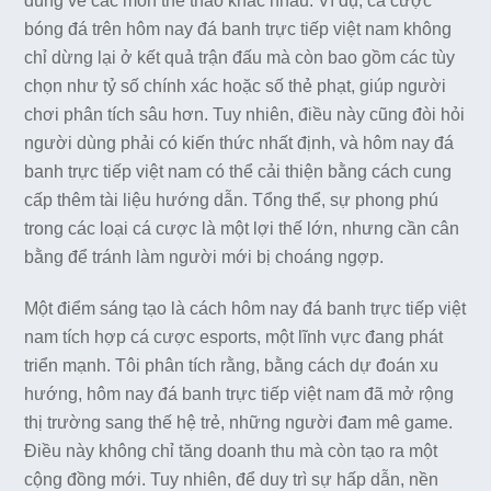
dùng về các môn thể thao khác nhau. Ví dụ, cá cược
bóng đá trên hôm nay đá banh trực tiếp việt nam không
chỉ dừng lại ở kết quả trận đấu mà còn bao gồm các tùy
chọn như tỷ số chính xác hoặc số thẻ phạt, giúp người
chơi phân tích sâu hơn. Tuy nhiên, điều này cũng đòi hỏi
người dùng phải có kiến thức nhất định, và hôm nay đá
banh trực tiếp việt nam có thể cải thiện bằng cách cung
cấp thêm tài liệu hướng dẫn. Tổng thể, sự phong phú
trong các loại cá cược là một lợi thế lớn, nhưng cần cân
bằng để tránh làm người mới bị choáng ngợp.
Một điểm sáng tạo là cách hôm nay đá banh trực tiếp việt
nam tích hợp cá cược esports, một lĩnh vực đang phát
triển mạnh. Tôi phân tích rằng, bằng cách dự đoán xu
hướng, hôm nay đá banh trực tiếp việt nam đã mở rộng
thị trường sang thế hệ trẻ, những người đam mê game.
Điều này không chỉ tăng doanh thu mà còn tạo ra một
cộng đồng mới. Tuy nhiên, để duy trì sự hấp dẫn, nền