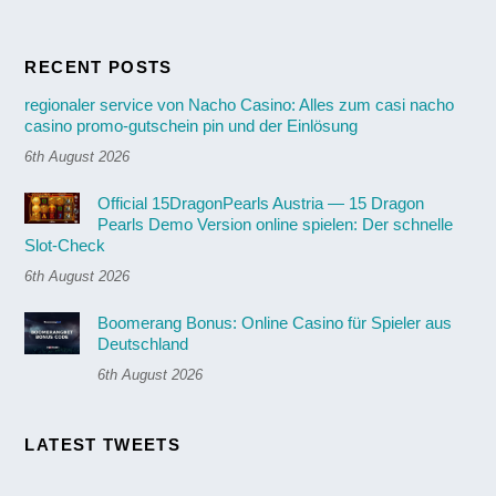
RECENT POSTS
regionaler service von Nacho Casino: Alles zum casi nacho
casino promo-gutschein pin und der Einlösung
6th August 2026
Official 15DragonPearls Austria — 15 Dragon
Pearls Demo Version online spielen: Der schnelle
Slot-Check
6th August 2026
Boomerang Bonus: Online Casino für Spieler aus
Deutschland
6th August 2026
LATEST TWEETS