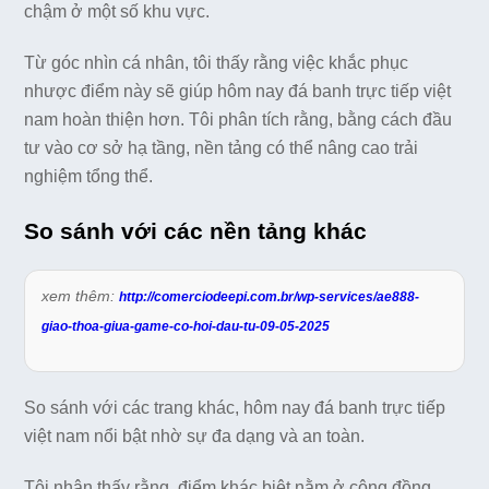
chậm ở một số khu vực.
Từ góc nhìn cá nhân, tôi thấy rằng việc khắc phục
nhược điểm này sẽ giúp hôm nay đá banh trực tiếp việt
nam hoàn thiện hơn. Tôi phân tích rằng, bằng cách đầu
tư vào cơ sở hạ tầng, nền tảng có thể nâng cao trải
nghiệm tổng thể.
So sánh với các nền tảng khác
xem thêm:
http://comerciodeepi.com.br/wp-services/ae888-
giao-thoa-giua-game-co-hoi-dau-tu-09-05-2025
So sánh với các trang khác, hôm nay đá banh trực tiếp
việt nam nổi bật nhờ sự đa dạng và an toàn.
Tôi nhận thấy rằng, điểm khác biệt nằm ở cộng đồng