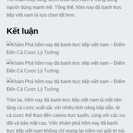
người dùng mạnh mẽ. Tổng thể, hôm nay đá banh trực
tiếp việt nam là lựa chọn tốt hơn.
Kết luận
Tóm lại, hôm nay đá banh trực tiếp việt nam là một nền
tảng cá cược xuất sắc với nhiều tính năng hấp dẫn, từ
cá cược thể thao đến casino trực tuyến, cùng với các ưu
đãi và bảo mật cao. Việc khám phá hôm nay đá banh
trực tiếp việt nam không chỉ mang lại niềm vui giải trí mà