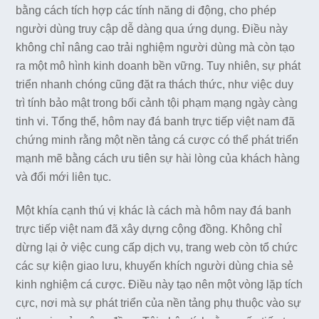
bằng cách tích hợp các tính năng di động, cho phép
người dùng truy cập dễ dàng qua ứng dụng. Điều này
không chỉ nâng cao trải nghiệm người dùng mà còn tạo
ra một mô hình kinh doanh bền vững. Tuy nhiên, sự phát
triển nhanh chóng cũng đặt ra thách thức, như việc duy
trì tính bảo mật trong bối cảnh tội phạm mạng ngày càng
tinh vi. Tổng thể, hôm nay đá banh trực tiếp việt nam đã
chứng minh rằng một nền tảng cá cược có thể phát triển
mạnh mẽ bằng cách ưu tiên sự hài lòng của khách hàng
và đổi mới liên tục.
Một khía cạnh thú vị khác là cách mà hôm nay đá banh
trực tiếp việt nam đã xây dựng cộng đồng. Không chỉ
dừng lại ở việc cung cấp dịch vụ, trang web còn tổ chức
các sự kiện giao lưu, khuyến khích người dùng chia sẻ
kinh nghiệm cá cược. Điều này tạo nên một vòng lặp tích
cực, nơi mà sự phát triển của nền tảng phụ thuộc vào sự