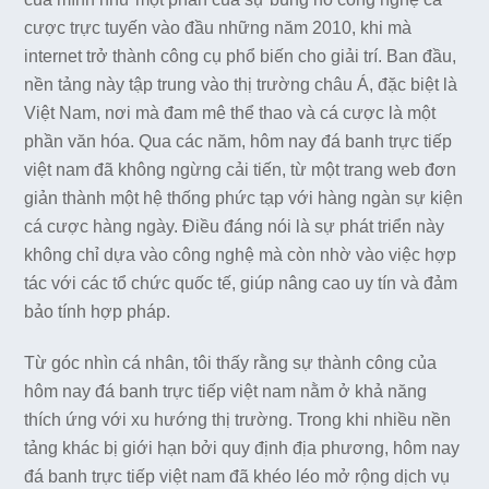
cược trực tuyến vào đầu những năm 2010, khi mà
internet trở thành công cụ phổ biến cho giải trí. Ban đầu,
nền tảng này tập trung vào thị trường châu Á, đặc biệt là
Việt Nam, nơi mà đam mê thể thao và cá cược là một
phần văn hóa. Qua các năm, hôm nay đá banh trực tiếp
việt nam đã không ngừng cải tiến, từ một trang web đơn
giản thành một hệ thống phức tạp với hàng ngàn sự kiện
cá cược hàng ngày. Điều đáng nói là sự phát triển này
không chỉ dựa vào công nghệ mà còn nhờ vào việc hợp
tác với các tổ chức quốc tế, giúp nâng cao uy tín và đảm
bảo tính hợp pháp.
Từ góc nhìn cá nhân, tôi thấy rằng sự thành công của
hôm nay đá banh trực tiếp việt nam nằm ở khả năng
thích ứng với xu hướng thị trường. Trong khi nhiều nền
tảng khác bị giới hạn bởi quy định địa phương, hôm nay
đá banh trực tiếp việt nam đã khéo léo mở rộng dịch vụ