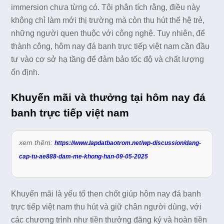
immersion chưa từng có. Tôi phân tích rằng, điều này
không chỉ làm mới thị trường mà còn thu hút thế hệ trẻ,
những người quen thuộc với công nghệ. Tuy nhiên, để
thành công, hôm nay đá banh trực tiếp việt nam cần đầu
tư vào cơ sở hạ tầng để đảm bảo tốc độ và chất lượng
ổn định.
Khuyến mãi và thưởng tại hôm nay đá
banh trực tiếp việt nam
xem thêm:
https://www.lapdatbaotrom.net/wp-discussion/dang-
cap-tu-ae888-dam-me-khong-han-09-05-2025
Khuyến mãi là yếu tố then chốt giúp hôm nay đá banh
trực tiếp việt nam thu hút và giữ chân người dùng, với
các chương trình như tiền thưởng đăng ký và hoàn tiền