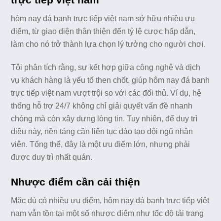
hôm nay đá banh trực tiếp việt nam sở hữu nhiều ưu
điểm, từ giao diện thân thiện đến tỷ lệ cược hấp dẫn,
làm cho nó trở thành lựa chọn lý tưởng cho người chơi.
Tôi phân tích rằng, sự kết hợp giữa công nghệ và dịch
vụ khách hàng là yếu tố then chốt, giúp hôm nay đá banh
trực tiếp việt nam vượt trội so với các đối thủ. Ví dụ, hệ
thống hỗ trợ 24/7 không chỉ giải quyết vấn đề nhanh
chóng mà còn xây dựng lòng tin. Tuy nhiên, để duy trì
điều này, nền tảng cần liên tục đào tạo đội ngũ nhân
viên. Tổng thể, đây là một ưu điểm lớn, nhưng phải
được duy trì nhất quán.
Nhược điểm cần cải thiện
Mặc dù có nhiều ưu điểm, hôm nay đá banh trực tiếp việt
nam vẫn tồn tại một số nhược điểm như tốc độ tải trang