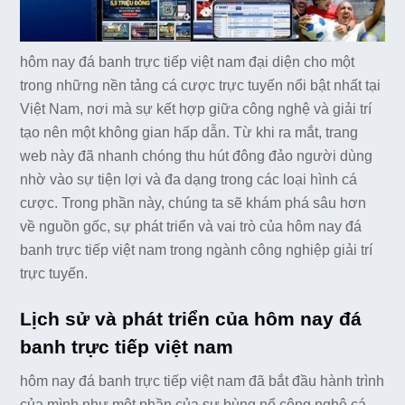
hôm nay đá banh trực tiếp việt nam đại diện cho một
trong những nền tảng cá cược trực tuyến nổi bật nhất tại
Việt Nam, nơi mà sự kết hợp giữa công nghệ và giải trí
tạo nên một không gian hấp dẫn. Từ khi ra mắt, trang
web này đã nhanh chóng thu hút đông đảo người dùng
nhờ vào sự tiện lợi và đa dạng trong các loại hình cá
cược. Trong phần này, chúng ta sẽ khám phá sâu hơn
về nguồn gốc, sự phát triển và vai trò của hôm nay đá
banh trực tiếp việt nam trong ngành công nghiệp giải trí
trực tuyến.
Lịch sử và phát triển của hôm nay đá
banh trực tiếp việt nam
hôm nay đá banh trực tiếp việt nam đã bắt đầu hành trình
của mình như một phần của sự bùng nổ công nghệ cá