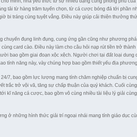
c cho mình, nhà yếu thức từ sự nhiều dạng cùng phong phú của
 tải từ hàng trăm tuyển chọn, từ cá cược bóng đá tới phần nh
iờ bi tráng cùng tuyệt vẳng. Điều này giúp cải thiện thưởng th
cùng chuyển đụng linh đụng, cung ứng gần cũng như phương ph
 cùng card cào. Điều này làm cho câu hỏi nạp rút tiền trở thành
ười bao gồm giai đoạn xộc xệch. Người chơi tại đất loại dung 
cao tính năng này, vày chúng hợp bao gồm thiết yếu địa phương
h 24/7, bao gồm lực lượng mang tính chăm nghiệp chuẩn bị cu
ết trắc trở vội vã, tăng sự chấp thuận của quý khách. Cuối cùng
ới kĩ năng cá cược, bao gồm vô cùng nhiều tài liệu lý giải cùn
ng ở những hình thức giải trí ngoại nhái mang tính giáo dục cù