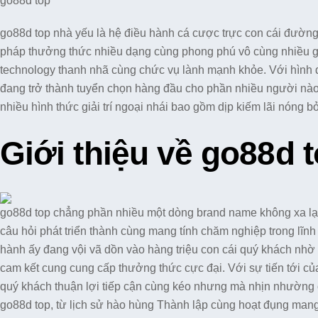
go88d top
go88d top nhà yếu là hệ điều hành cá cược trực con cái đường
pháp thưởng thức nhiều dạng cùng phong phú vô cùng nhiều g
technology thanh nhã cùng chức vụ lành mạnh khỏe. Với hình 
đang trở thành tuyển chọn hàng đầu cho phần nhiều người nào
nhiều hình thức giải trí ngoại nhái bao gồm dịp kiếm lãi nóng b
Giới thiệu về go88d 
go88d top chẳng phần nhiều một dòng brand name không xa lạ 
câu hỏi phát triển thành cùng mang tính chăm nghiệp trong lĩnh
hành ấy đang vội vã dồn vào hàng triệu con cái quý khách nh
cam kết cung cung cấp thưởng thức cực đại. Với sự tiến tới của 
quý khách thuận lợi tiếp cận cùng kéo nhưng mà nhịn nhường
go88d top, từ lịch sử hào hùng Thành lập cùng hoạt đụng ma