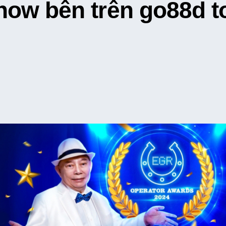
how bên trên go88d t