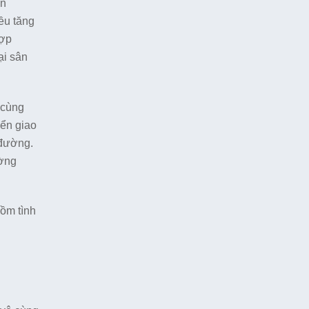
ền
ều tăng
hợp
ại sân
 cùng
yển giao
 đường.
ường
gồm tình