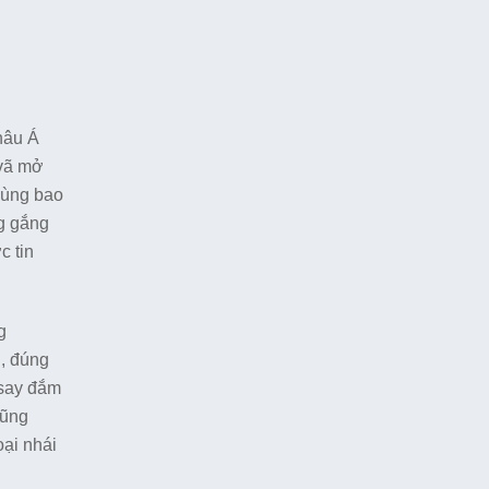
hâu Á
 vã mở
cùng bao
ng gắng
c tin
g
, đúng
 say đắm
cũng
oại nhái