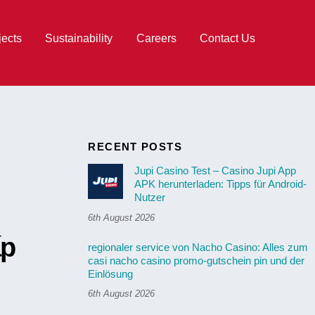
jects
Sustainability
Careers
Contact Us
RECENT POSTS
Jupi Casino Test – Casino Jupi App
APK herunterladen: Tipps für Android-
Nutzer
6th August 2026
ấp
regionaler service von Nacho Casino: Alles zum
casi nacho casino promo-gutschein pin und der
Einlösung
6th August 2026