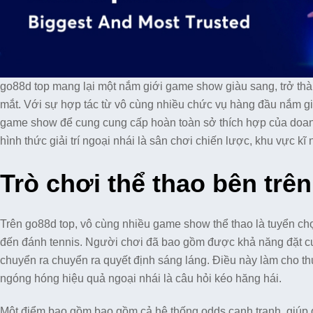
go88d top mang lại một nắm giới game show giàu sang, trở th
mắt. Với sự hợp tác từ vô cùng nhiều chức vụ hàng đầu nắm gi
game show để cung cung cấp hoàn toàn sở thích hợp của doan
hình thức giải trí ngoại nhái là sân chơi chiến lược, khu vực kĩ
Trò chơi thể thao bên trê
Trên go88d top, vô cùng nhiều game show thể thao là tuyển ch
đến đánh tennis. Người chơi đã bao gồm được khả năng đặt cược 
chuyển ra chuyển ra quyết định sáng láng. Điều này làm cho t
ngóng hóng hiệu quả ngoại nhái là câu hỏi kéo hăng hái.
Một điểm bao gồm bao gồm cả hệ thống odds cạnh tranh, giúp 