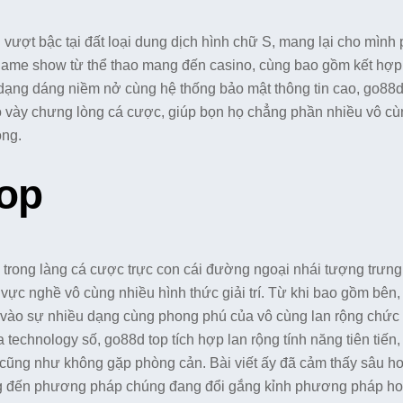
 vượt bậc tại đất loại dung dịch hình chữ S, mang lại cho mìn
ame show từ thể thao mang đến casino, cùng bao gồm kết hợp
dạng dáng niềm nở cùng hệ thống bảo mật thông tin cao, go88d
 vày chưng lòng cá cược, giúp bọn họ chẳng phần nhiều vô cù
ỏng.
top
trong làng cá cược trực con cái đường ngoại nhái tượng trưng
 vực nghề vô cùng nhiều hình thức giải trí. Từ khi bao gồm bên,
ờ vào sự nhiều dạng cùng phong phú của vô cùng lan rộng chức
technology số, go88d top tích hợp lan rộng tính năng tiên tiến,
 cũng như không gặp phòng cản. Bài viết ấy đã cảm thấy sâu h
ng đến phương pháp chúng đang đổi gắng kỉnh phương pháp ho