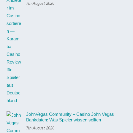
7th August 2026
JohnVegas Community – Casino John Vegas
Bankdaten: Was Spieler wissen sollten
7th August 2026