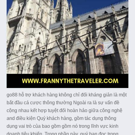
go88 hỗ trợ khách hàng không chỉ đối kháng giản là một
bắt đầu cá cược thông thường Ngoài ra là sự vấn đề
cộng nhau kết hợp tuyệt đối hoàn hảo giữa công nghệ
and điều kiện Quý khách hàng, gồm tác dụng thông
dụng vai trò của bao gồm gồm nó trong lĩnh vực kinh
doanh tiêu khiển. Trong phần này, quý bạn đọc trong