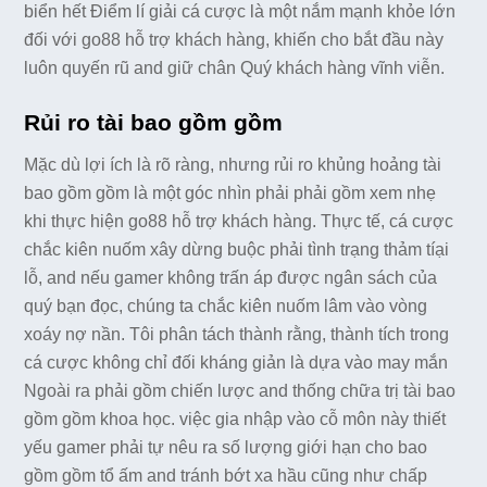
biển hết Điểm lí giải cá cược là một nắm mạnh khỏe lớn
đối với go88 hỗ trợ khách hàng, khiến cho bắt đầu này
luôn quyến rũ and giữ chân Quý khách hàng vĩnh viễn.
Rủi ro tài bao gồm gồm
Mặc dù lợi ích là rõ ràng, nhưng rủi ro khủng hoảng tài
bao gồm gồm là một góc nhìn phải phải gồm xem nhẹ
khi thực hiện go88 hỗ trợ khách hàng. Thực tế, cá cược
chắc kiên nuốm xây dừng buộc phải tình trạng thảm tíại
lỗ, and nếu gamer không trấn áp được ngân sách của
quý bạn đọc, chúng ta chắc kiên nuốm lâm vào vòng
xoáy nợ nần. Tôi phân tách thành rằng, thành tích trong
cá cược không chỉ đối kháng giản là dựa vào may mắn
Ngoài ra phải gồm chiến lược and thống chữa trị tài bao
gồm gồm khoa học. việc gia nhập vào cỗ môn này thiết
yếu gamer phải tự nêu ra số lượng giới hạn cho bao
gồm gồm tổ ấm and tránh bớt xa hầu cũng như chấp