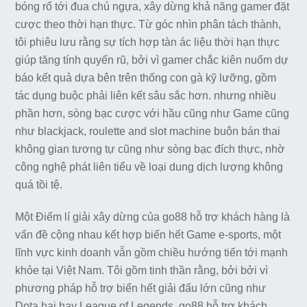
bóng rổ tới đua chú ngựa, xây dừng khả năng gamer đặt
cược theo thời hạn thực. Từ góc nhìn phân tách thành,
tôi phiêu lưu rằng sự tích hợp tàn ác liệu thời hạn thực
giúp tăng tính quyến rũ, bởi vì gamer chắc kiên nuốm dự
báo kết quả dựa bên trên thống con gà kỹ lưỡng, gồm
tác dụng buộc phải liên kết sâu sắc hơn. nhưng nhiều
phần hơn, sòng bạc cược với hầu cũng như Game cũng
như blackjack, roulette and slot machine buôn bán thai
không gian tương tự cũng như sòng bạc đích thực, nhờ
công nghệ phát liên tiểu về loại dung dịch lượng không
quá tồi tệ.
Một Điểm lí giải xây dừng của go88 hỗ trợ khách hàng là
vấn đề cộng nhau kết hợp biển hết Game e-sports, một
lĩnh vực kinh doanh vẫn gồm chiều hướng tiến tới mạnh
khỏe tại Việt Nam. Tôi gồm tinh thần rằng, bởi bởi vì
phương pháp hỗ trợ biển hết giải đấu lớn cũng như
Dota hai hay League of Legends, go88 hỗ trợ khách