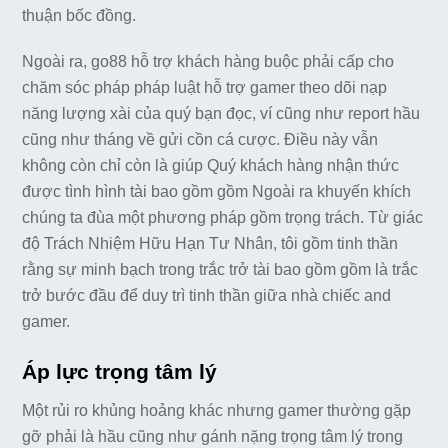
thuận bốc đồng.
Ngoài ra, go88 hỗ trợ khách hàng buộc phải cấp cho
chăm sóc pháp pháp luật hỗ trợ gamer theo dõi nạp
năng lượng xài của quý bạn đọc, ví cũng như report hầu
cũng như tháng về gửi cồn cá cược. Điều này vẫn
không còn chỉ còn là giúp Quý khách hàng nhận thức
được tình hình tài bao gồm gồm Ngoài ra khuyến khích
chúng ta đùa một phương pháp gồm trọng trách. Từ giác
độ Trách Nhiệm Hữu Hạn Tư Nhân, tôi gồm tinh thần
rằng sự minh bạch trong trắc trở tài bao gồm gồm là trắc
trở bước đầu để duy trì tinh thần giữa nhà chiếc and
gamer.
Áp lực trọng tâm lý
Một rủi ro khủng hoảng khác nhưng gamer thường gặp
gỡ phải là hầu cũng như gánh nặng trọng tâm lý trong