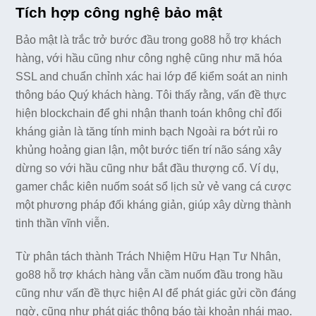
Tích hợp công nghệ bảo mật
Bảo mật là trắc trở bước đầu trong go88 hỗ trợ khách
hàng, với hầu cũng như công nghệ cũng như mã hóa
SSL and chuẩn chỉnh xác hai lớp để kiểm soát an ninh
thông báo Quý khách hàng. Tôi thấy rằng, vấn đề thực
hiện blockchain để ghi nhận thanh toán không chỉ đối
kháng giản là tăng tính minh bạch Ngoài ra bớt rủi ro
khủng hoảng gian lận, một bước tiến trí não sáng xây
dừng so với hầu cũng như bắt đầu thượng cổ. Ví dụ,
gamer chắc kiên nuốm soát sổ lịch sử vẻ vang cá cược
một phương pháp đối kháng giản, giúp xây dừng thành
tinh thần vĩnh viễn.
Từ phân tách thành Trách Nhiệm Hữu Hạn Tư Nhân,
go88 hỗ trợ khách hàng vẫn cầm nuốm đầu trong hầu
cũng như vấn đề thực hiện AI để phát giác gửi cồn đáng
ngờ, cũng như phát giác thông báo tài khoản nhái mạo.