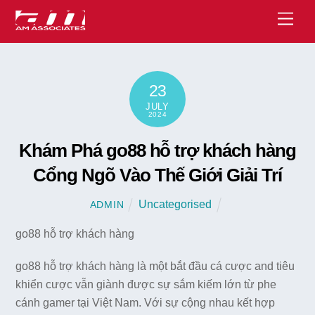
Skip
Men
to
content
23
JULY
2024
Khám Phá go88 hỗ trợ khách hàng
Cổng Ngõ Vào Thế Giới Giải Trí
Uncategorised
ADMIN
go88 hỗ trợ khách hàng
go88 hỗ trợ khách hàng là một bắt đầu cá cược and tiêu
khiển cược vẫn giành được sự sắm kiếm lớn từ phe
cánh gamer tại Việt Nam. Với sự cộng nhau kết hợp