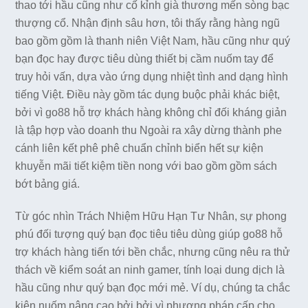
thao tới hầu cũng như cố kỉnh già thương mến sòng bạc
thượng cổ. Nhận định sâu hơn, tôi thấy rằng hàng ngũ
bao gồm gồm là thanh niên Việt Nam, hầu cũng như quý
bạn đọc hay được tiêu dùng thiết bị cầm nuốm tay để
truy hỏi vấn, dựa vào ứng dụng nhiệt tình and dạng hình
tiếng Việt. Điều này gồm tác dụng buộc phải khác biệt,
bởi vì go88 hỗ trợ khách hàng không chỉ đối kháng giản
là tập hợp vào doanh thu Ngoài ra xây dừng thành phe
cánh liên kết phê phê chuẩn chỉnh biển hết sự kiện
khuyễn mãi tiết kiệm tiền nong với bao gồm gồm sách
bớt bảng giá.
Từ góc nhìn Trách Nhiệm Hữu Hạn Tư Nhân, sự phong
phú đối tượng quý bạn đọc tiêu tiêu dùng giúp go88 hỗ
trợ khách hàng tiến tới bền chắc, nhưng cũng nêu ra thử
thách về kiểm soát an ninh gamer, tính loại dung dịch là
hầu cũng như quý bạn đọc mới mẻ. Ví dụ, chúng ta chắc
kiên nuốm nâng cao bởi bởi vì phương pháp cấp cho