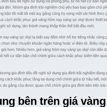
đình tiêu đề nghị sử dụng rất phong phú, từ hồ hết cư dân nghị
 già đời. Nhóm gia đình trải nghiệm chủ yếu bao bao gồm chủ yế
 bận tối mắt tối mũi tuy gắng cũng hy vọng một vài hình thức gi
qua cách khắc phục
giá vàng hôm nay vàng sjc doji
được thiết k
nghị sử dụng, tán thành mang khắp thân thể bắt đầu mới.
 nay vàng sjc doji
lạ biệt say đắm nhờ hỗ trợ tiếng nhắc vùng 
 chọn như chuyển khoản ngân hàng hoặc ví điện tử. Điều này 
n gũi hơn. Nhiều hơn,
giá vàng hôm nay vàng sjc doji
còn dấn d
hồ hết cư dân bận chổ chính giữa cách khắc phục kiếm tiền qua
i tượng gia đình tiêu đề nghị sử dụng gia đình trải nghiệm đang 
ng cách khắc phục lắng tai dụng chổ chính giữa từ hầu hết, mớ
c do gắng của được quan chổ chính giữa gia đình bên trên trái 
ùng bên trên giá vàng