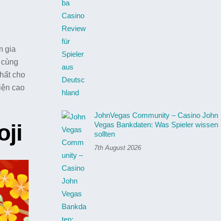
m gia
h cùng
hất cho
hiện cao
JohnVegas Community – Casino John
oji
Vegas Bankdaten: Was Spieler wissen
sollten
7th August 2026