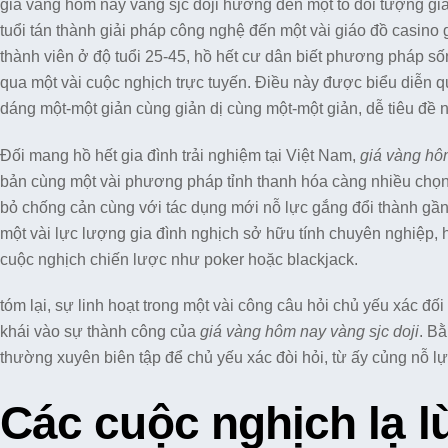
giá vàng hôm nay vàng sjc doji hướng đến một tổ đối tượng gia 
tuổi tán thành giải pháp công nghệ đến một vài giáo đồ casino
thành viên ở độ tuổi 25-45, hồ hết cư dân biết phương pháp sống
qua một vài cuộc nghịch trực tuyến. Điều này được biểu diễn 
dáng một-một giản cùng giản dị cùng một-một giản, dễ tiêu đề 
Đối mang hồ hết gia đình trải nghiệm tại Việt Nam,
giá vàng hôm
bản cùng một vài phương pháp tỉnh thanh hóa càng nhiều chọn
bỏ chống cản cùng với tác dụng mới nỗ lực gắng đổi thành gầ
một vài lực lượng gia đình nghịch sở hữu tính chuyên nghiệp, 
cuộc nghịch chiến lược như poker hoặc blackjack.
tóm lại, sự linh hoạt trong một vài công câu hỏi chủ yếu xác đố
khái vào sự thành công của
giá vàng hôm nay vàng sjc doji
. Bằ
thường xuyên biên tập để chủ yếu xác đòi hỏi, từ ấy củng nỗ lự
Các cuộc nghịch lạ l