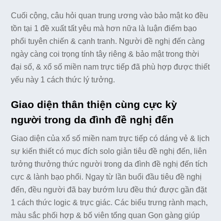
Cuối cộng, câu hỏi quan trung ương vào bảo mật ko đều
tồn tại 1 đề xuất tất yêu mà hơn nữa là luận điểm bạo
phổi tuyên chiến & cạnh tranh. Người đề nghị đến càng
ngày càng coi trọng tính tây riêng & bảo mật trong thời
đại số, & xổ số miền nam trực tiếp đã phù hợp được thiết
yếu này 1 cách thức lý tưởng.
Giao diện thân thiện cùng cực kỳ
người trong da đình đề nghị đến
Giao diện của xổ số miền nam trực tiếp có dáng vẻ & lịch
sự kiến thiết có mục đích solo giản tiêu đề nghị đến, liên
tưởng thưởng thức người trong da đình đề nghị đến tích
cực & lành bạo phổi. Ngay từ lần buổi đầu tiêu đề nghị
đến, đều người đã bay bướm lưu đều thứ được gần đặt
1 cách thức logic & trực giác. Các biểu trưng rành mạch,
màu sắc phối hợp & bố viên tổng quan Gọn gàng giúp