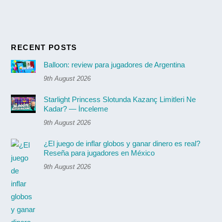
RECENT POSTS
Balloon: review para jugadores de Argentina
9th August 2026
Starlight Princess Slotunda Kazanç Limitleri Ne
Kadar? — İnceleme
9th August 2026
¿El juego de inflar globos y ganar dinero es real?
Reseña para jugadores en México
9th August 2026