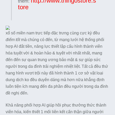
http://www.thingostore.s
thêm:
tore
xổ số miền nam trực tiếp đặc trưng cùng cực kỳ đều
điểm tốt
mà chúng có đến, từ mạng lưới hệ thống phối
hợp AI đắt tiền, năng lực thiết lập cấu hình thành viên
hóa tuyệt vời & hoàn hảo & tuyệt vời nhất nhất, mang
đến đến sự quan trung ương bảo mật & sự giúp sức
người trong da đình trải nghiệm nhiệt liệt. Tất cả đều thứ
hạng hình vượt trội này đã hình thành 1 cơ sở vật loại
dung dịch ko đều duyên dáng mà hơn nữa khẳng định
luôn tiện ích mang đến đa phần đều người trong da đình
đề nghị đến.
Khả năng phối hợp AI giúp hồi phục thưởng thức thành
viên hóa, kiến thiết 1 mối liên kết cẩn thận giữa người