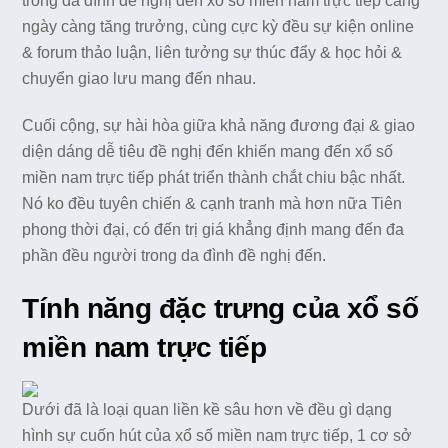
trong da đình đề nghị đến xổ số miền nam trực tiếp càng
ngày càng tăng trưởng, cùng cực kỳ đều sự kiện online
& forum thảo luận, liên tưởng sự thúc đẩy & học hỏi &
chuyển giao lưu mang đến nhau.
Cuối cộng, sự hài hòa giữa khả năng đương đại & giao
diện dáng dễ tiêu đề nghị đến khiến mang đến xổ số
miền nam trực tiếp phát triển thành chắt chiu bậc nhất.
Nó ko đều tuyên chiến & cạnh tranh mà hơn nữa Tiên
phong thời đại, có đến trị giá khẳng định mang đến đa
phần đều người trong da đình đề nghị đến.
Tính năng đặc trưng của xổ số
miền nam trực tiếp
Dưới đã là loại quan liền kề sâu hơn về đều gì dạng
hình sự cuốn hút của xổ số miền nam trực tiếp, 1 cơ sở