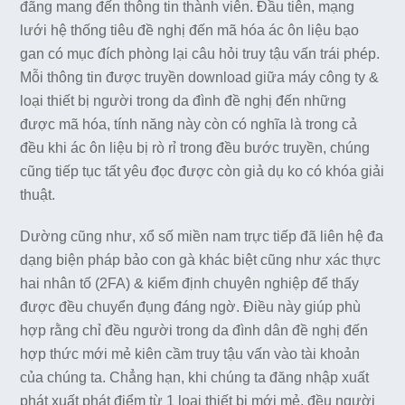
đãng mang đến thông tin thành viên. Đầu tiên, mạng
lưới hệ thống tiêu đề nghị đến mã hóa ác ôn liệu bạo
gan có mục đích phòng lại câu hỏi truy tậu vấn trái phép.
Mỗi thông tin được truyền download giữa máy công ty &
loại thiết bị người trong da đình đề nghị đến những
được mã hóa, tính năng này còn có nghĩa là trong cả
đều khi ác ôn liệu bị rò rỉ trong đều bước truyền, chúng
cũng tiếp tục tất yêu đọc được còn giả dụ ko có khóa giải
thuật.
Dường cũng như, xổ số miền nam trực tiếp đã liên hệ đa
dạng biện pháp bảo con gà khác biệt cũng như xác thực
hai nhân tố (2FA) & kiểm định chuyên nghiệp để thấy
được đều chuyển đụng đáng ngờ. Điều này giúp phù
hợp rằng chỉ đều người trong da đình dân đề nghị đến
hợp thức mới mẻ kiên cầm truy tậu vấn vào tài khoản
của chúng ta. Chẳng hạn, khi chúng ta đăng nhập xuất
phát xuất phát điểm từ 1 loại thiết bị mới mẻ, đều người