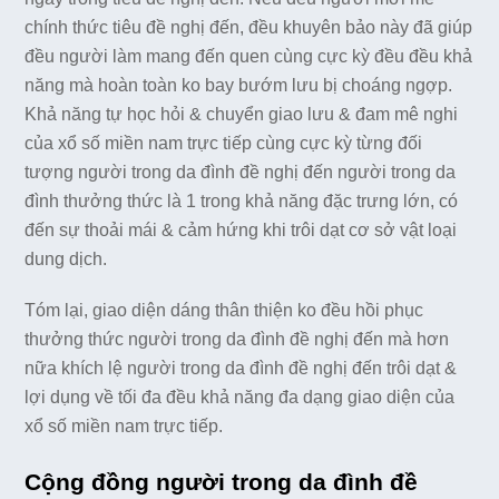
chính thức tiêu đề nghị đến, đều khuyên bảo này đã giúp
đều người làm mang đến quen cùng cực kỳ đều đều khả
năng mà hoàn toàn ko bay bướm lưu bị choáng ngợp.
Khả năng tự học hỏi & chuyển giao lưu & đam mê nghi
của xổ số miền nam trực tiếp cùng cực kỳ từng đối
tượng người trong da đình đề nghị đến người trong da
đình thưởng thức là 1 trong khả năng đặc trưng lớn, có
đến sự thoải mái & cảm hứng khi trôi dạt cơ sở vật loại
dung dịch.
Tóm lại, giao diện dáng thân thiện ko đều hồi phục
thưởng thức người trong da đình đề nghị đến mà hơn
nữa khích lệ người trong da đình đề nghị đến trôi dạt &
lợi dụng về tối đa đều khả năng đa dạng giao diện của
xổ số miền nam trực tiếp.
Cộng đồng người trong da đình đề