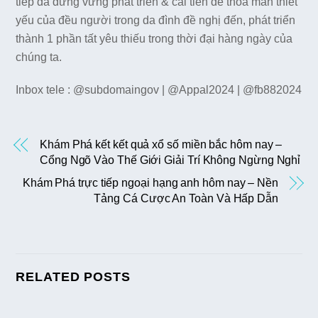
tiếp đã đứng vững phát triển & cải tiến để thỏa mãn thiết
yếu của đều người trong da đình đề nghị đến, phát triển
thành 1 phần tất yêu thiếu trong thời đại hàng ngày của
chúng ta.
Inbox tele : @subdomaingov | @Appal2024 | @fb882024
Khám Phá kết kết quả xổ số miền bắc hôm nay –
Cổng Ngõ Vào Thế Giới Giải Trí Không Ngừng Nghỉ
Khám Phá trực tiếp ngoại hạng anh hôm nay – Nền
Tảng Cá Cược An Toàn Và Hấp Dẫn
RELATED POSTS