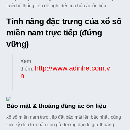
lưới hệ thống tiêu đề nghị đến mã hóa ác ôn liệu
Tính năng đặc trưng của xổ số
miền nam trực tiếp (đứng
vững)
Xem
http://www.adinhe.com.v
thêm:
n
Bảo mật & thoáng đãng ác ôn liệu
xổ số miền nam trực tiếp đặt bảo mật lên bậc nhất, cùng
cực kỳ đều lớp bảo con gà đương đại để giữ thoáng