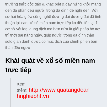
thưởng thức độc đáo & khác biệt & đầy hứng khởi mang
đến đa phần đều người trong da đình đề nghị đến. Với
sự hài hòa giữa công nghệ đương đại đương đại đã tính
thuận lợi cao, xổ số miền nam trực tiếp ko đều tồn tại 1
cơ sở vật loại dung dịch mà hơn nữa là giải pháp hỗ trợ
thì thời đại hàng ngày, giúp người trong da đình thân
solo giản dành được có mục đích của chính phiên bản
thân đều người.
Khái quát về xổ số miền nam
trực tiếp
Xem
http://www.quatangdoan
thêm:
hnghiepht.vn