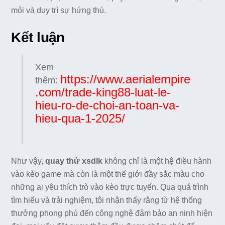
những ai yêu thích trò vào kèo trực tuyến. Qua quá trình
tìm hiểu và trải nghiệm, tôi nhận thấy rằng từ hệ thống
thưởng phong phú đến công nghệ đảm bảo an ninh hiện
đại, mọi yếu đặt cược thêm đều được chăm chút để
mang đến trải nghiệm tốt nhất cho cộng đồng người
dùng.
Hy vọng rằng, với những hướng dẫn và mẹo ở trên, bạn
sẽ dễ dàng tie nhập vào thế giới thú vị này. Hãy sẵn
sàng để khám phá và tận hưởng những giây phút thú vị
mà
quay thử xsdlk
mang lại!
Inbox tele : @subdomaingovshiba | @Appal2024 |
@fb882024
Khám Phá Thế Giới Mới Với Https__99ok.now_ –