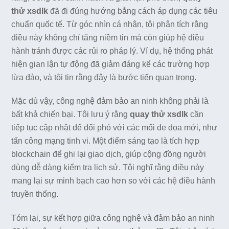
thử xsdlk
đã đi đúng hướng bằng cách áp dụng các tiêu
chuẩn quốc tế. Từ góc nhìn cá nhân, tôi phân tích rằng
điều này không chỉ tăng niềm tin mà còn giúp hệ điều
hành tránh được các rủi ro pháp lý. Ví dụ, hệ thống phát
hiện gian lận tự động đã giảm đáng kể các trường hợp
lừa đảo, và tôi tin rằng đây là bước tiến quan trọng.
Mặc dù vậy, công nghệ đảm bảo an ninh không phải là
bất khả chiến bại. Tôi lưu ý rằng
quay thử xsdlk
cần
tiếp tục cập nhật để đối phó với các mối đe dọa mới, như
tấn công mạng tinh vi. Một điểm sáng tạo là tích hợp
blockchain để ghi lại giao dịch, giúp cộng đồng người
dùng dễ dàng kiểm tra lịch sử. Tôi nghĩ rằng điều này
mang lại sự minh bạch cao hơn so với các hệ điều hành
truyền thống.
Tóm lại, sự kết hợp giữa công nghệ và đảm bảo an ninh