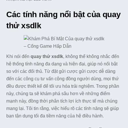
Các tính năng nổi bật của quay
thử xsdlk
Khi nói đến
quay thử xsdlk
, không thể không nhắc đến
hệ thống tính năng đa dạng và hiện đại, giúp nó nổi bật
so với các đối thủ. Từ đặt gửi cược gửi cược dễ dàng
đến các công cụ tư vấn cộng đồng người dùng, mọi thứ
đều được thiết kế để tối ưu hóa trải nghiệm. Trong phần
này, chúng ta sẽ khám phá sâu hơn về những điểm
mạnh này, đồng thời phân tích lợi ích thực tế mà chúng
mang lại. Tôi tin rằng, việc hiểu rõ các tính năng sẽ giúp
bạn tận dụng tối đa tiềm năng của hệ điều hành.