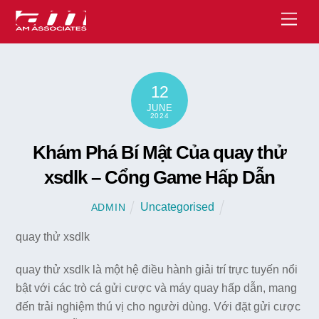
Skip
Men
to
content
12
JUNE
2024
Khám Phá Bí Mật Của quay thử
xsdlk – Cổng Game Hấp Dẫn
Uncategorised
ADMIN
quay thử xsdlk
quay thử xsdlk là một hệ điều hành giải trí trực tuyến nổi
bật với các trò cá gửi cược và máy quay hấp dẫn, mang
đến trải nghiệm thú vị cho người dùng. Với đặt gửi cược