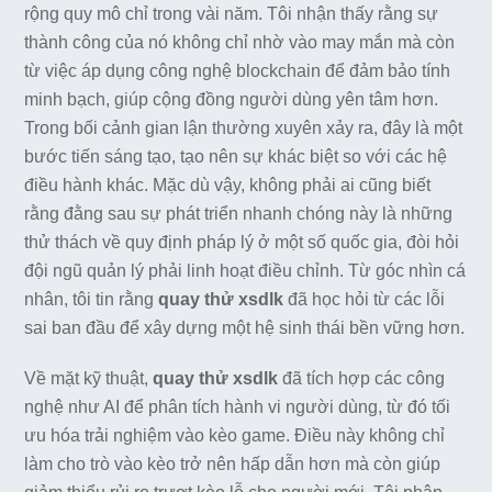
rộng quy mô chỉ trong vài năm. Tôi nhận thấy rằng sự
thành công của nó không chỉ nhờ vào may mắn mà còn
từ việc áp dụng công nghệ blockchain để đảm bảo tính
minh bạch, giúp cộng đồng người dùng yên tâm hơn.
Trong bối cảnh gian lận thường xuyên xảy ra, đây là một
bước tiến sáng tạo, tạo nên sự khác biệt so với các hệ
điều hành khác. Mặc dù vậy, không phải ai cũng biết
rằng đằng sau sự phát triển nhanh chóng này là những
thử thách về quy định pháp lý ở một số quốc gia, đòi hỏi
đội ngũ quản lý phải linh hoạt điều chỉnh. Từ góc nhìn cá
nhân, tôi tin rằng
quay thử xsdlk
đã học hỏi từ các lỗi
sai ban đầu để xây dựng một hệ sinh thái bền vững hơn.
Về mặt kỹ thuật,
quay thử xsdlk
đã tích hợp các công
nghệ như AI để phân tích hành vi người dùng, từ đó tối
ưu hóa trải nghiệm vào kèo game. Điều này không chỉ
làm cho trò vào kèo trở nên hấp dẫn hơn mà còn giúp