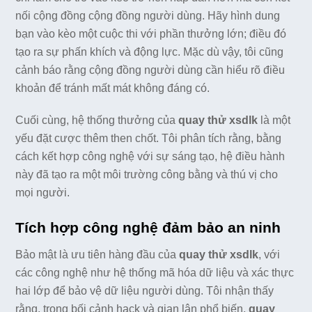
nối cộng đồng cộng đồng người dùng. Hãy hình dung
bạn vào kèo một cuộc thi với phần thưởng lớn; điều đó
tạo ra sự phấn khích và động lực. Mặc dù vậy, tôi cũng
cảnh báo rằng cộng đồng người dùng cần hiểu rõ điều
khoản để tránh mất mát không đáng có.
Cuối cùng, hệ thống thưởng của
quay thử xsdlk
là một
yếu đặt cược thêm then chốt. Tôi phân tích rằng, bằng
cách kết hợp công nghệ với sự sáng tạo, hệ điều hành
này đã tạo ra một môi trường công bằng và thú vị cho
mọi người.
Tích hợp công nghệ đảm bảo an ninh
Bảo mật là ưu tiên hàng đầu của
quay thử xsdlk
, với
các công nghệ như hệ thống mã hóa dữ liệu và xác thực
hai lớp để bảo vệ dữ liệu người dùng. Tôi nhận thấy
rằng, trong bối cảnh hack và gian lận phổ biến,
quay