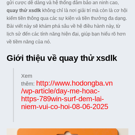
gửi cược dễ dàng và hệ thống đảm bảo an ninh cao,
quay thử xsdlk
không chỉ là nơi giải trí mà còn là cơ hội
kiếm tiền thông qua các sự kiện và tiền thưởng đa dạng.
Bài viết này sẽ khám phá sâu về hệ điều hành này, từ
lịch sử đến các tính năng hiện đại, giúp bạn hiểu rõ hơn
về tiềm năng của nó.
Giới thiệu về quay thử xsdlk
Xem
http://www.hodongba.vn
thêm:
/wp-article/day-me-hoac-
https-789win-surf-dem-lai-
niem-vui-co-hoi-08-06-2025