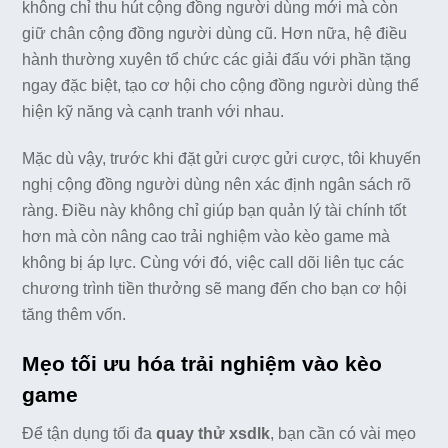
Mẹo tối ưu hóa trải nghiệm vào kèo
game
Để tận dụng tối đa
quay thử xsdlk
, bạn cần có vài mẹo
hữu ích. Đầu tiên, hãy thường xuyên kiểm tra cập nhật
và tin tức về các trò vào kèo yêu thích. Tôi thấy rằng, việc
biết được các tính năng mới hoặc thay đổi trong quy
định vào kèo giúp bạn nắm bắt tốt hơn cơ hội chiến ăn
tiền.
Tiếp call, hãy chia sẻ kinh nghiệm trực tuyến xung quanh
quay thử xsdlk
. Các diễn đàn và nhóm mạng xã hội
không chỉ cung cấp thông tin bổ ích mà còn là nơi học
hỏi từ cộng đồng người dùng khác giữa các cộng đồng
người dùng. Tôi tin rằng, việc tương tác với cộng đồng
giúp bạn học hỏi từ những người có kinh nghiệm và cải
thiện kỹ năng vào kèo của mình.