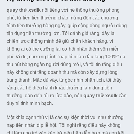
quay thử xsdlk
nổi tiếng với hệ thống thưởng phong
phú, từ tiền tiền thưởng chào mừng đến các chương
trình tiền thưởng hàng ngày, giúp cộng đồng người dùng
tận dụng tiền thưởng lớn. Tôi đánh giá rằng, đây là
chiến lược thông minh để giữ chân khách hàng, vì
không ai có thể cưỡng lại cơ hội nhận thêm vốn miễn
phí. Ví dụ, chương trình “nạp tiền lần đầu tặng 100%” đã
thu hút hàng ngàn người dùng mới, và tôi tin rằng điều
này không chỉ tăng doanh thu mà còn xây dựng lòng
trung thành. Mặc dù vậy, từ góc nhìn phân tích, tôi thấy
rằng các hệ điều hành khác thường lạm dụng tiền
thưởng, dẫn đến rủi ro lừa đảo, nên
quay thử xsdlk
cần
duy trì tính minh bạch.
Một khía cạnh thú vị là các sự kiện thời vụ, như thưởng
nạp tiền nhân dịp lễ hội. Tôi nghĩ rằng điều này không
chỉ làm cho trò vào kèo trở nên hấp dẫn hơn mà còn kết