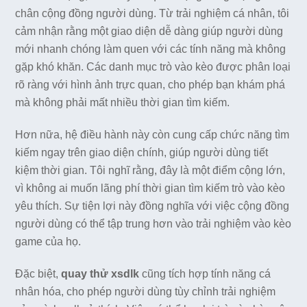
game của họ.
Đặc biệt,
quay thử xsdlk
cũng tích hợp tính năng cá
nhân hóa, cho phép người dùng tùy chỉnh trải nghiệm
của mình call sở thích. Việc có thể lưu lại trò vào kèo yêu
thích hay nhận các gợi ý phù hợp không chỉ tạo ra sự
thoải mái mà còn tận dụng tiền thưởng lớn.
Tham gia trò vào kèo và đặt gửi cược
gửi cược
Khi đã hoàn tất mở tài khoản, bước tiếp call là vào kèo
các trò vào kèo và đặt gửi cược gửi cược. Phần này của
quay thử xsdlk
thật sự đa dạng, từ các trò vào kèo cổ
điển như game bài đến những máy đánh bạc hiện đại
nhất. Với mỗi trò vào kèo, hệ điều hành cung cấp lời
khuyên từ chuyên gia để người mới có thể hiểu rõ cách
vào kèo.