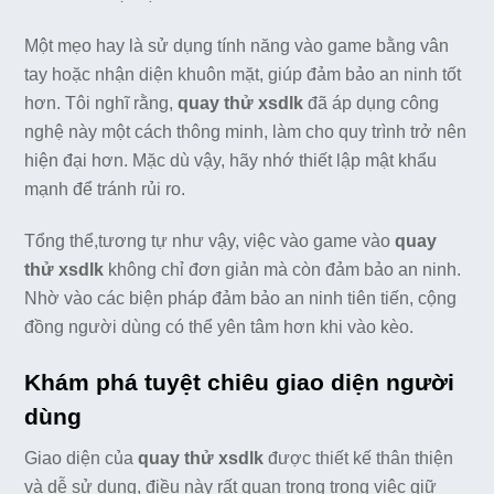
dùng
Giao diện của
quay thử xsdlk
được thiết kế thân thiện
và dễ sử dụng, điều này rất quan trọng trong việc giữ
chân cộng đồng người dùng. Từ trải nghiệm cá nhân, tôi
cảm nhận rằng một giao diện dễ dàng giúp người dùng
mới nhanh chóng làm quen với các tính năng mà không
gặp khó khăn. Các danh mục trò vào kèo được phân loại
rõ ràng với hình ảnh trực quan, cho phép bạn khám phá
mà không phải mất nhiều thời gian tìm kiếm.
Hơn nữa, hệ điều hành này còn cung cấp chức năng tìm
kiếm ngay trên giao diện chính, giúp người dùng tiết
kiệm thời gian. Tôi nghĩ rằng, đây là một điểm cộng lớn,
vì không ai muốn lãng phí thời gian tìm kiếm trò vào kèo
yêu thích. Sự tiện lợi này đồng nghĩa với việc cộng đồng
người dùng có thể tập trung hơn vào trải nghiệm vào kèo