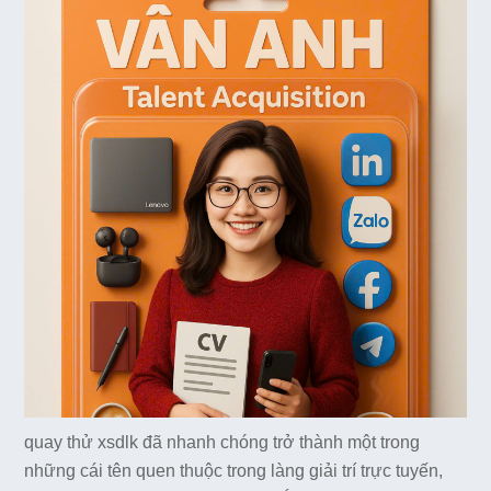
quay thử xsdlk đã nhanh chóng trở thành một trong
những cái tên quen thuộc trong làng giải trí trực tuyến,