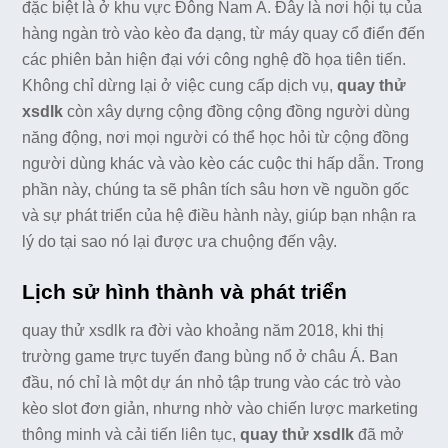
đặc biệt là ở khu vực Đông Nam Á. Đây là nơi hội tụ của
hàng ngàn trò vào kèo đa dạng, từ máy quay cổ điển đến
các phiên bản hiện đại với công nghệ đồ họa tiên tiến.
Không chỉ dừng lại ở việc cung cấp dịch vụ,
quay thử
xsdlk
còn xây dựng cộng đồng cộng đồng người dùng
năng động, nơi mọi người có thể học hỏi từ cộng đồng
người dùng khác và vào kèo các cuộc thi hấp dẫn. Trong
phần này, chúng ta sẽ phân tích sâu hơn về nguồn gốc
và sự phát triển của hệ điều hành này, giúp bạn nhận ra
lý do tại sao nó lại được ưa chuộng đến vậy.
Lịch sử hình thành và phát triển
quay thử xsdlk ra đời vào khoảng năm 2018, khi thị
trường game trực tuyến đang bùng nổ ở châu Á. Ban
đầu, nó chỉ là một dự án nhỏ tập trung vào các trò vào
kèo slot đơn giản, nhưng nhờ vào chiến lược marketing
thông minh và cải tiến liên tục,
quay thử xsdlk
đã mở