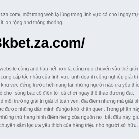
et.za.com/, một trang web lạ lùng trong lĩnh vực cá chơi ngay tr
ít lan rộng and thông thoáng.
/8kbet.za.com/
 website công and hầu hết hơn là cổng ngõ chuyển vào thế giới
ung cấp tốc nhảu của lĩnh vực kinh doanh công nghiệp giải trí g
c khu vực đứng trước hết mang lại những người nào ưa yêu thí
trò chơi sòng bạc cổ điển tới cá chơi ngay thể thao đương đại,
 môi trường giải trí giải trí toàn vẹn, địa điểm nhưng mà giải p
c được những dấn mình đụng̀o khó khăn quên. Trong phần này
nd những thứ hạng hình điểm riêng của nguồn nơi bắt đầu này, g
n chuyển sắm lọc ưa yêu thích của hàng triệu nhỏ người sở hữu.