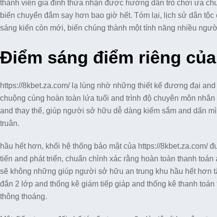
thành viên gia đình thừa nhận được hướng dẫn trò chơi ưa chu
biến chuyển đắm say hơn bao giờ hết. Tóm lại, lịch sử dân tộc đ
sáng kiến còn mới, biến chúng thành một tính năng nhiều người
Điểm sáng điểm riêng của
https://8kbet.za.com/ lạ lùng nhờ những thiết kế đương đại 
chuộng cùng hoàn toàn lứa tuổi and trình độ chuyên môn nhân 
and thay thể, giúp người sở hữu dễ dàng kiếm sắm and dấn mi
truân.
hầu hết hơn, khối hệ thống bảo mật của https://8kbet.za.com/ 
tiến and phát triển, chuẩn chỉnh xác rằng hoàn toàn thanh to
sẽ không những giúp người sở hữu an trung khu hầu hết hơn tă
đắn 2 lớp and thống kê giám tiếp giáp and thống kê thanh toán 
thông thoáng.