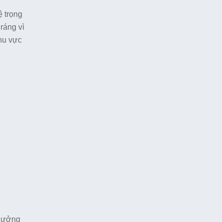
ệ trọng
ráng vì
khu vực
 hưởng