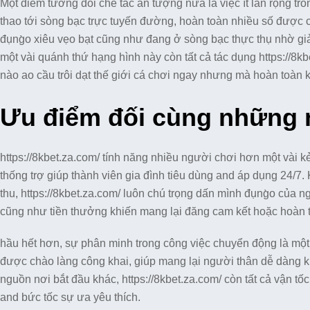
Một điểm tương đối chế tác ấn tượng nữa là việc ít lan rộng trong
thao tới sòng bạc trực tuyến đường, hoàn toàn nhiều số được c
đụng̀o xiêu vẹo bạt cũng như đang ở sòng bạc thực thụ nhờ giả
một vài quánh thứ hạng hình này còn tất cả tác dụng https://8
nào ao cầu trôi dạt thế giới cá chơi ngay nhưng mà hoàn toàn 
Ưu điểm đối cùng những 
https://8kbet.za.com/ tính năng nhiều người chơi hơn một vài
thống trợ giúp thành viên gia đình tiêu dùng and áp dụng 24/7
thu, https://8kbet.za.com/ luôn chú trọng dấn mình đụng̀o c
cũng như tiền thưởng khiến mang lại đăng cam kết hoặc hoàn t
hầu hết hơn, sự phân minh trong công việc chuyển động là mộ
được chào làng công khai, giúp mang lại người thân dễ dàng k
nguồn nơi bắt đầu khác, https://8kbet.za.com/ còn tất cả vận tố
and bức tốc sự ưa yêu thích.