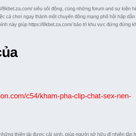
//8kbet.za.com/ siêu sôi động, cùng những forum and sự kiện h
việc cá chơi ngay thành một chuyển động mạng phố hội hấp dẫn 
hình này giúp https://8kbet.za.com/ bảo trì khu vực đứng đứng 
của
tion.com/c54/kham-pha-clip-chat-sex-nen-
những thiên tài được cải sinh, giúp người sở hữu dĩ nhiên tận