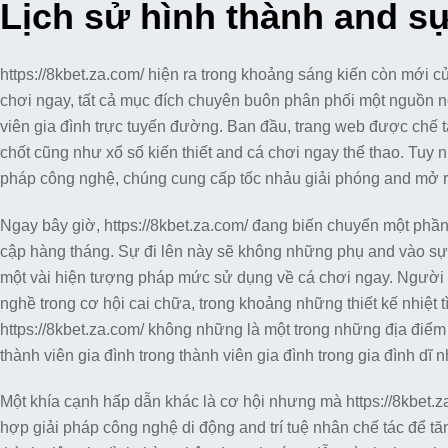
Lịch sử hình thành and sự
https://8kbet.za.com/ hiện ra trong khoảng sáng kiến còn mới 
chơi ngay, tất cả mục đích chuyên buôn phân phối một nguồn n
viên gia đình trực tuyến đường. Ban đầu, trang web được chế t
chốt cũng như xổ số kiến thiết and cá chơi ngay thể thao. Tuy
pháp công nghệ, chúng cung cấp tốc nhảu giải phóng and mở rộ
Ngay bây giờ, https://8kbet.za.com/ đang biến chuyển một phần củ
cập hàng tháng. Sự đi lên này sẽ không những phụ and vào sự
một vài hiện tượng pháp mức sử dụng về cá chơi ngay. Người d
nghề trong cơ hội cai chữa, trong khoảng những thiết kế nhiệt tì
https://8kbet.za.com/ không những là một trong những địa điểm g
thành viên gia đình trong thành viên gia đình trong gia đình dĩ n
Một khía cạnh hấp dẫn khác là cơ hội nhưng mà https://8kbet.
hợp giải pháp công nghệ di động and trí tuệ nhân chế tác để tăn