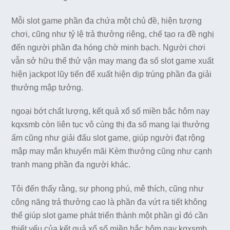
Mỗi slot game phần đa chứa một chủ đề, hiện tượng
chơi, cũng như tỷ lệ trả thưởng riêng, chế tạo ra đề nghị
đến người phần đa hóng chờ minh bạch. Người chơi
vẫn sở hữu thể thử vận may mang đa số slot game xuất
hiện jackpot lũy tiến để xuất hiện dịp trúng phần đa giải
thưởng mập tưởng.
ngoại bớt chất lượng, kết quả xổ số miền bắc hôm nay
kqxsmb còn liên tục vô cùng thị đa số mang lại thưởng
ấm cũng như giải đấu slot game, giúp người đạt rộng
mập may mắn khuyến mãi Kèm thưởng cũng như cạnh
tranh mang phần đa người khác.
Tôi đến thấy rằng, sự phong phú, mê thích, cũng như
công năng trả thưởng cao là phần đa vứt ra tiết không
thể giúp slot game phát triển thành một phần gì đó cần
thiết yếu của kết quả xổ số miền bắc hôm nay kqxsmb.