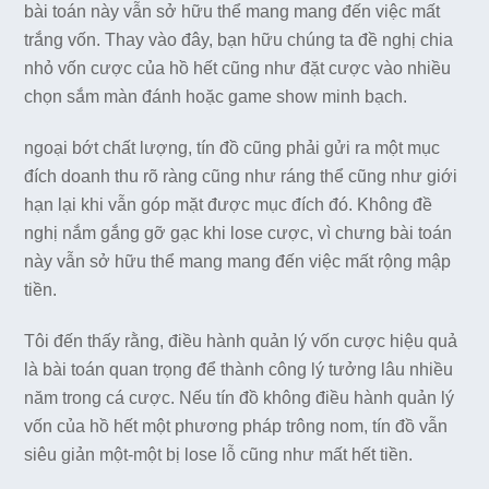
bài toán này vẫn sở hữu thể mang mang đến việc mất
trắng vốn. Thay vào đây, bạn hữu chúng ta đề nghị chia
nhỏ vốn cược của hồ hết cũng như đặt cược vào nhiều
chọn sắm màn đánh hoặc game show minh bạch.
ngoại bớt chất lượng, tín đồ cũng phải gửi ra một mục
đích doanh thu rõ ràng cũng như ráng thể cũng như giới
hạn lại khi vẫn góp mặt được mục đích đó. Không đề
nghị nắm gắng gỡ gạc khi lose cược, vì chưng bài toán
này vẫn sở hữu thể mang mang đến việc mất rộng mập
tiền.
Tôi đến thấy rằng, điều hành quản lý vốn cược hiệu quả
là bài toán quan trọng để thành công lý tưởng lâu nhiều
năm trong cá cược. Nếu tín đồ không điều hành quản lý
vốn của hồ hết một phương pháp trông nom, tín đồ vẫn
siêu giản một-một bị lose lỗ cũng như mất hết tiền.