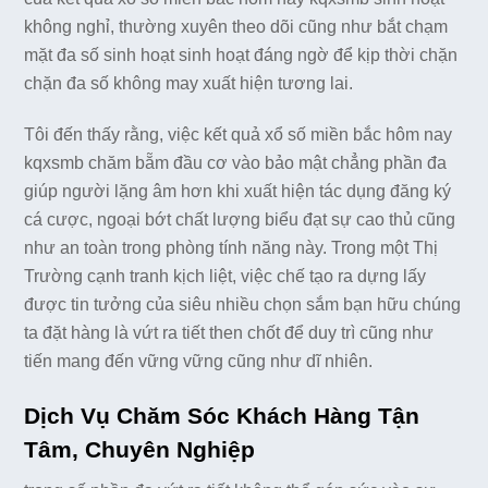
không nghỉ, thường xuyên theo dõi cũng như bắt chạm
mặt đa số sinh hoạt sinh hoạt đáng ngờ để kịp thời chặn
chặn đa số không may xuất hiện tương lai.
Tôi đến thấy rằng, việc kết quả xổ số miền bắc hôm nay
kqxsmb chăm bẵm đầu cơ vào bảo mật chẳng phần đa
giúp người lặng âm hơn khi xuất hiện tác dụng đăng ký
cá cược, ngoại bớt chất lượng biểu đạt sự cao thủ cũng
như an toàn trong phòng tính năng này. Trong một Thị
Trường cạnh tranh kịch liệt, việc chế tạo ra dựng lấy
được tin tưởng của siêu nhiều chọn sắm bạn hữu chúng
ta đặt hàng là vứt ra tiết then chốt để duy trì cũng như
tiến mang đến vững vững cũng như dĩ nhiên.
Dịch Vụ Chăm Sóc Khách Hàng Tận
Tâm, Chuyên Nghiệp