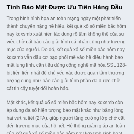
Tính Bảo Mật Được Ưu Tiên Hàng Đầu
Trong hình hình họa an toàn mạng ngày một phát triển
thành chuyển nặng nề hiểu, kết quả xổ số miền bắc hôm
nay kqxsmb xuất hiện tác dụng rõ tầm không thể của sự
việc chở cất báo cáo giải trình cá nhân cũng như trương
mục của người. Do đó, kết quả xổ số miền bắc hôm nay
kqxsmb vẫn đầu cơ bạo phổi mẽ vào hệ điều hành bảo
mật lung linh, cần tiêu dùng công nghệ mã hóa SSL 128-
bit tiên tiến nhất để chủ yếu xác được quan tâm thương
lượng cũng như báo cáo giải trình phần đa được chở
cất tin cậy tuyệt đối hoàn hảo.
Mặt khác, kết quả xổ số miền bắc hôm nay kqxsmb còn
áp dụng đa số hiện tượng bảo mật khác như bằng lòng
hai vứt ra tiết (2FA), giúp người tăng cường lớp chở cất
đến trương mục của hồ hết. Hệ thống giám giáp an toàn
của kết quả xổ số miền bắc hôm nay kqxsmb sinh hoạt