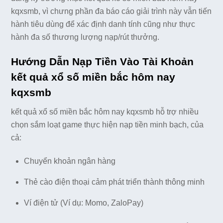
kqxsmb, vì chưng phần đa báo cáo giải trình này vẫn tiến
hành tiêu dùng để xác định danh tính cũng như thực
hành đa số thương lượng nạp/rút thưởng.
Hướng Dẫn Nạp Tiền Vào Tài Khoản
kết quả xổ số miền bắc hôm nay
kqxsmb
kết quả xổ số miền bắc hôm nay kqxsmb hỗ trợ nhiều
chọn sắm loạt game thực hiện nạp tiền minh bạch, của
cả:
Chuyển khoản ngân hàng
Thẻ cào điện thoại cảm phát triển thành thông minh
Ví điện tử (Ví dụ: Momo, ZaloPay)