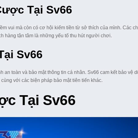
Cược Tại Sv66
niềm vui mà còn có cơ hội kiếm tiền từ sở thích của mình. Các 
ch hàng tận tâm là những yếu tố thu hút người chơi.
Tại Sv66
h an toàn và bảo mật thông tin cá nhân. Sv66 cam kết bảo vệ d
ùng với các biện pháp bảo mật tiên tiến khác.
ợc Tại Sv66