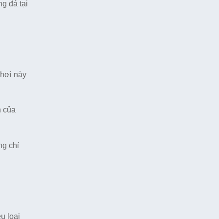
ng đá tại
chơi này
n của
ng chỉ
u loại