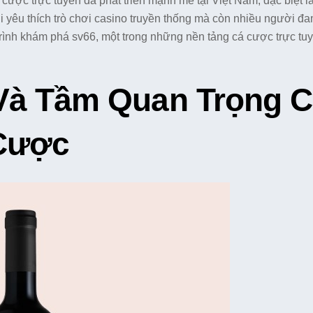
ợc trực tuyến đã phát triển mạnh mẽ tại Việt Nam, đặc biệt l
 yêu thích trò chơi casino truyền thống mà còn nhiều người đ
 trình khám phá sv66, một trong những nền tảng cá cược trực tu
 Và Tầm Quan Trọng 
Cược