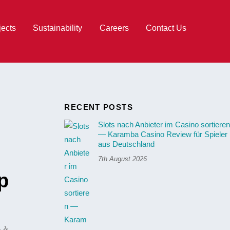
jects
Sustainability
Careers
Contact Us
RECENT POSTS
Slots nach Anbieter im Casino sortieren
— Karamba Casino Review für Spieler
aus Deutschland
7th August 2026
p