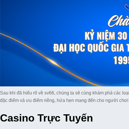
Sau khi đã hiểu rõ về sv66, chúng ta sẽ cùng khám phá các lo
đặc điểm và ưu điểm riêng, hứa hẹn mang đến cho người chơi n
Casino Trực Tuyến