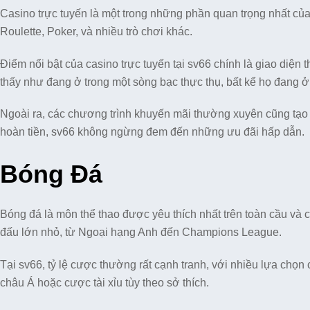
Casino trực tuyến là một trong những phần quan trọng nhất của
Roulette, Poker, và nhiều trò chơi khác.
Điểm nổi bật của casino trực tuyến tại sv66 chính là giao diện
thấy như đang ở trong một sòng bạc thực thụ, bất kể họ đang ở
Ngoài ra, các chương trình khuyến mãi thường xuyên cũng tạo
hoàn tiền, sv66 không ngừng đem đến những ưu đãi hấp dẫn.
Bóng Đá
Bóng đá là môn thể thao được yêu thích nhất trên toàn cầu và c
đấu lớn nhỏ, từ Ngoại hạng Anh đến Champions League.
Tại sv66, tỷ lệ cược thường rất cạnh tranh, với nhiều lựa chọ
châu Á hoặc cược tài xỉu tùy theo sở thích.