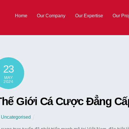
Home
Our Company
Our Expertise
Our Pro
23
MAY
2024
 Thế Giới Cá Cược Đẳng Cấ
Uncategorised