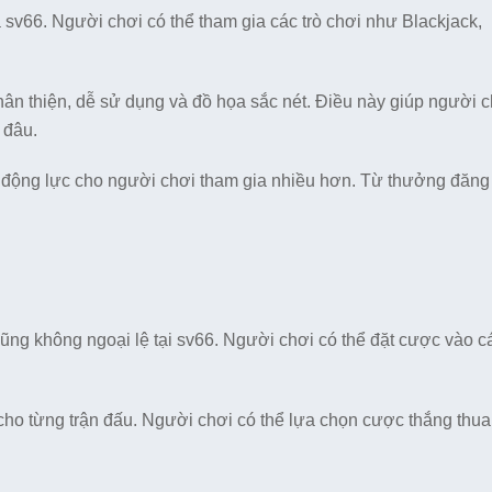
 sv66. Người chơi có thể tham gia các trò chơi như Blackjack,
 thân thiện, dễ sử dụng và đồ họa sắc nét. Điều này giúp người 
 đâu.
 động lực cho người chơi tham gia nhiều hơn. Từ thưởng đăng
ũng không ngoại lệ tại sv66. Người chơi có thể đặt cược vào cá
n cho từng trận đấu. Người chơi có thể lựa chọn cược thắng thu