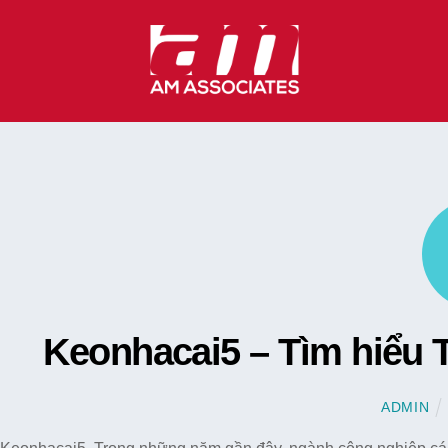
Skip
to
content
Keonhacai5 – Tìm hiểu
ADMIN