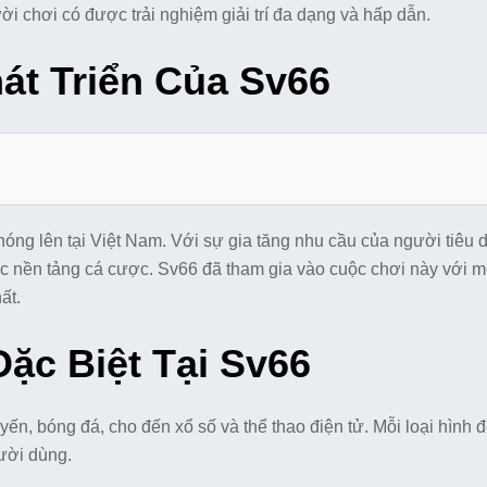
i chơi có được trải nghiệm giải trí đa dạng và hấp dẫn.
át Triển Của Sv66
nóng lên tại Việt Nam. Với sự gia tăng nhu cầu của người tiêu 
ác nền tảng cá cược. Sv66 đã tham gia vào cuộc chơi này với 
ất.
ặc Biệt Tại Sv66
uyến, bóng đá, cho đến xổ số và thể thao điện tử. Mỗi loại hình 
ười dùng.