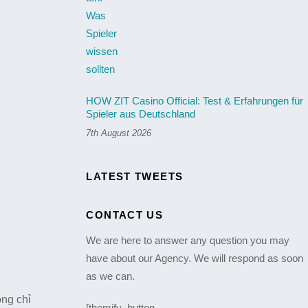
HOW ZIT Casino Official: Test & Erfahrungen für
Spieler aus Deutschland
7th August 2026
LATEST TWEETS
CONTACT US
We are here to answer any question you may
have about our Agency. We will respond as soon
as we can.
ông chỉ
[themify_button