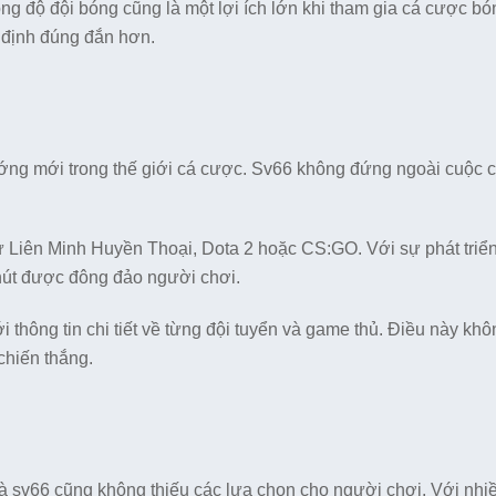
hong độ đội bóng cũng là một lợi ích lớn khi tham gia cá cược bó
t định đúng đắn hơn.
hướng mới trong thế giới cá cược. Sv66 không đứng ngoài cuộc 
hư Liên Minh Huyền Thoại, Dota 2 hoặc CS:GO. Với sự phát triể
 hút được đông đảo người chơi.
thông tin chi tiết về từng đội tuyển và game thủ. Điều này khô
chiến thắng.
và sv66 cũng không thiếu các lựa chọn cho người chơi. Với nhiề