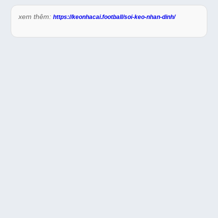
xem thêm:
https://keonhacai.football/soi-keo-nhan-dinh/