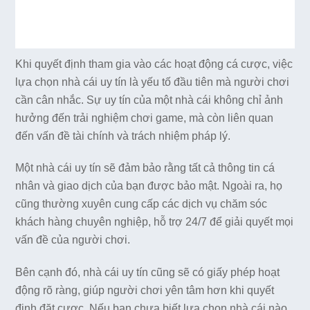
Khi quyết định tham gia vào các hoạt động cá cược, việc
lựa chọn nhà cái uy tín là yếu tố đầu tiên mà người chơi
cần cân nhắc. Sự uy tín của một nhà cái không chỉ ảnh
hưởng đến trải nghiệm chơi game, mà còn liên quan
đến vấn đề tài chính và trách nhiệm pháp lý.
Một nhà cái uy tín sẽ đảm bảo rằng tất cả thông tin cá
nhân và giao dịch của bạn được bảo mật. Ngoài ra, họ
cũng thường xuyên cung cấp các dịch vụ chăm sóc
khách hàng chuyên nghiệp, hỗ trợ 24/7 để giải quyết mọi
vấn đề của người chơi.
Bên cạnh đó, nhà cái uy tín cũng sẽ có giấy phép hoạt
động rõ ràng, giúp người chơi yên tâm hơn khi quyết
định đặt cược. Nếu bạn chưa biết lựa chọn nhà cái nào,