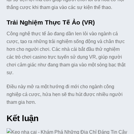
thắng cược khi tham gia vào các sự kiện thể thao.
Trải Nghiệm Thực Tế Ảo (VR)
Công nghệ thực tế ảo đang dần len lỏi vào ngành cá
cược, tạo ra những trải nghiệm sống động và chân thực
hơn cho người chơi. Các nhà cái bắt đầu thử nghiệm
các trò chơi casino trực tuyến sử dụng VR, giúp người
chơi cảm giác như đang tham gia vào một sòng bạc thật
sự.
Điều này mở ra một hướng đi mới cho ngành công
nghiệp cá cược, hứa hẹn sẽ thu hút được nhiều người
tham gia hơn.
Kết luận