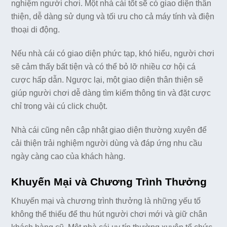
nghiệm người chơi. Một nhà cái tốt sẽ có giao diện thân
thiện, dễ dàng sử dụng và tối ưu cho cả máy tính và điện
thoại di động.
Nếu nhà cái có giao diện phức tạp, khó hiểu, người chơi
sẽ cảm thấy bất tiện và có thể bỏ lỡ nhiều cơ hội cá
cược hấp dẫn. Ngược lại, một giao diện thân thiện sẽ
giúp người chơi dễ dàng tìm kiếm thông tin và đặt cược
chỉ trong vài cú click chuột.
Nhà cái cũng nên cập nhật giao diện thường xuyên để
cải thiện trải nghiệm người dùng và đáp ứng nhu cầu
ngày càng cao của khách hàng.
Khuyến Mại và Chương Trình Thưởng
Khuyến mại và chương trình thưởng là những yếu tố
không thể thiếu để thu hút người chơi mới và giữ chân