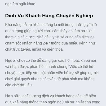
nghiêm ngặt khác.
Dịch Vụ Khách Hàng Chuyên Nghiệp
Khả năng hỗ trợ khách hàng là một trong những yếu tố
quan trọng giúp người chơi cảm thấy an tâm hơn khi
tham gia cá cược. Nhà cái uy tín sẽ cung cấp dịch vụ
chăm sóc khách hàng 24/7 thông qua nhiều kênh như
chat trực tuyến, email và điện thoại.
Người chơi có thể dễ dàng gửi câu hỏi hoặc khiếu nại
và nhận được phản hồi nhanh chóng. Việc có thể trò
chuyện trực tiếp với một nhân viên hỗ trợ sẽ giúp người
chơi giải quyết nhanh các vấn đề phát sinh mà không
cần chờ đợi lâu.
Hơn nữa, chất lượng dịch vụ khách hàng còn thể hiện
qua khả năng thông thạo ngôn ngữ và sự nhiệt tình trong