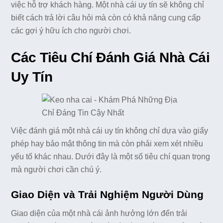
việc hỗ trợ khách hàng. Một nhà cái uy tín sẽ không chỉ
biết cách trả lời câu hỏi mà còn có khả năng cung cấp
các gợi ý hữu ích cho người chơi.
Các Tiêu Chí Đánh Giá Nhà Cái
Uy Tín
Việc đánh giá một nhà cái uy tín không chỉ dựa vào giấy
phép hay bảo mật thông tin mà còn phải xem xét nhiều
yếu tố khác nhau. Dưới đây là một số tiêu chí quan trọng
mà người chơi cần chú ý.
Giao Diện và Trải Nghiệm Người Dùng
Giao diện của một nhà cái ảnh hưởng lớn đến trải