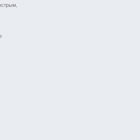
ыстрым,
е