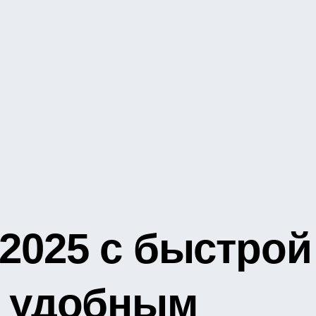
2025 с быстрой
и удобным