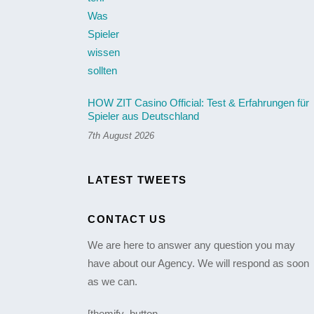
HOW ZIT Casino Official: Test & Erfahrungen für
Spieler aus Deutschland
7th August 2026
LATEST TWEETS
CONTACT US
We are here to answer any question you may
have about our Agency. We will respond as soon
as we can.
[themify_button