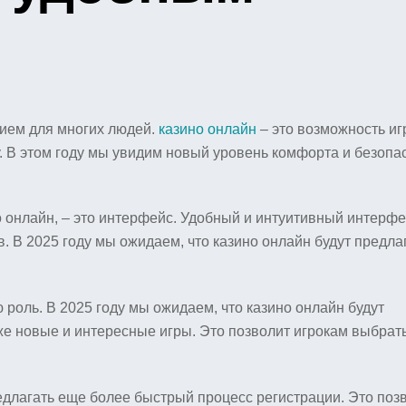
нием для многих людей.
казино онлайн
– это возможность иг
ту. В этом году мы увидим новый уровень комфорта и безопа
о онлайн, – это интерфейс. Удобный и интуитивный интерф
в. В 2025 году мы ожидаем, что казино онлайн будут предла
 роль. В 2025 году мы ожидаем, что казино онлайн будут
же новые и интересные игры. Это позволит игрокам выбрать
редлагать еще более быстрый процесс регистрации. Это поз