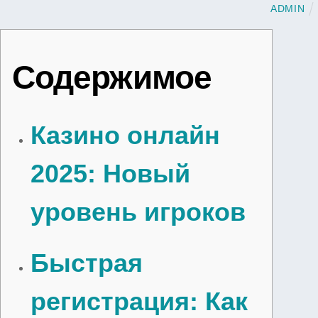
ADMIN
Содержимое
Казино онлайн
2025: Новый
уровень игроков
Быстрая
регистрация: Как