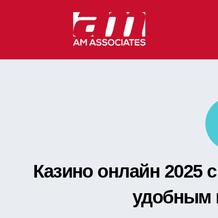
Skip
to
content
Казино онлайн 2025 
удобным 