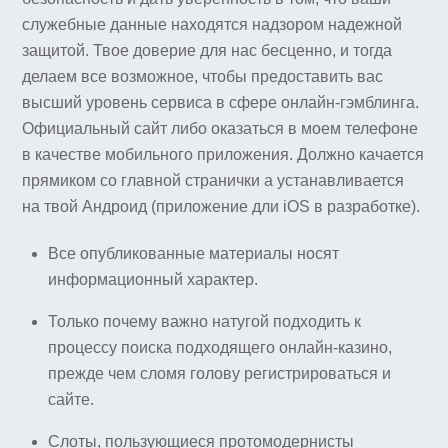
служебные данные находятся надзором надежной
защитой. Твое доверие для нас бесценно, и тогда
делаем все возможное, чтобы предоставить вас
высший уровень сервиса в сфере онлайн-гэмблинга.
Официальный сайт либо оказаться в моем телефоне
в качестве мобильного приложения. Должно качается
прямиком со главной странички а устанавливается
на твой Андроид (приложение дли iOS в разработке).
Все опубликованные материалы носят
информационный характер.
Только почему важно натугой подходить к
процессу поиска подходящего онлайн-казино,
прежде чем сломя голову регистрироваться и
сайте.
Слоты, пользующиеся протомодернисты