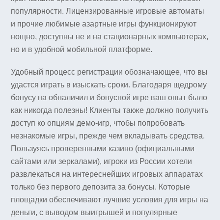
популярности. Лицензированные игровые автоматы
и прочие любимые азартные игры функционируют
нощно, доступны не и на стационарных компьютерах,
но и в удобной мобильной платформе.
Удобный процесс регистрации обозначающее, что вы
удастся играть в изыскать сроки. Благодаря щедрому
бонусу на обналичил и бонусной игре ваш опыт было
как никогда полезны! Клиенты также должно получить
доступ ко опциям демо-игр, чтобы попробовать
незнакомые игры, прежде чем вкладывать средства.
Пользуясь проверенными казино (официальными
сайтами или зеркалами), игроки из России хотели
развлекаться на интереснейших игровых аппаратах
только без первого депозита за бонусы. Которые
площадки обеспечивают лучшие условия для игры на
деньги, с выводом выигрышей и популярные