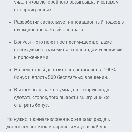
участником лотерейного розыгрыша, и котором
нет проигравших.
Разработчик использует инновационный подход в
функционале каждый аппарата.
Бонусы – это приятное преимущество, даже
необходимо ознакомиться пиппардом условиями
и положениями.
На некоторый депозит предоставляется 100%
бонус и вплоть 500 бесплатных вращений.
В итоге вы узнаете сумма, на которую надо
сделать ставок, того вывести выигрыши же
отыграть бонус.
Но нужно проанализировать с этапами раздач,
договоренностями и вариантами условий для