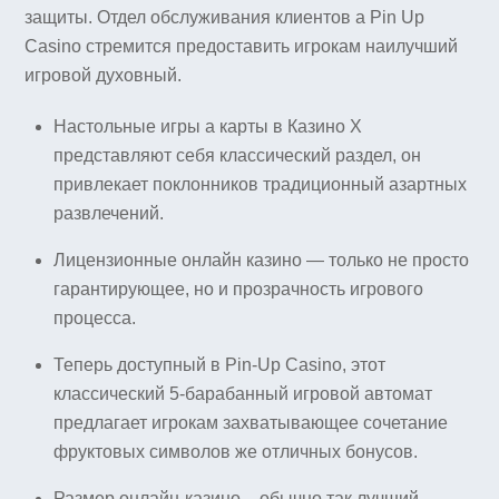
защиты. Отдел обслуживания клиентов а Pin Up
Casino стремится предоставить игрокам наилучший
игровой духовный.
Настольные игры а карты в Казино Х
представляют себя классический раздел, он
привлекает поклонников традиционный азартных
развлечений.
Лицензионные онлайн казино — только не просто
гарантирующее, но и прозрачность игрового
процесса.
Теперь доступный в Pin-Up Casino, этот
классический 5-барабанный игровой автомат
предлагает игрокам захватывающее сочетание
фруктовых символов же отличных бонусов.
Размер онлайн-казино – обычно так лучший