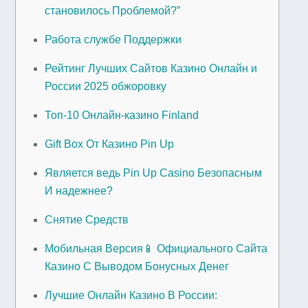
становилось Проблемой?”
Работа службе Поддержки
Рейтинг Лучших Сайтов Казино Онлайн и
России 2025 обжоровку
Топ-10 Онлайн-казино Finland
Gift Box От Казино Pin Up
Является ведь Pin Up Casino Безопасным
И надежнее?
Снятие Средств
Мобильная Версия📱 Официального Сайта
Казино С Выводом Бонусных Денег
Лучшие Онлайн Казино В России: