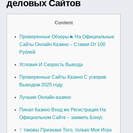
деловых Сайтов
Content
Проверенные Обзоры🔥 На Официальные
Сайты Онлайн Казино – Ставки От 100
Рублей
Условия И Скорость Вывода
Проверенные Сайты Казино С ускорив
Выводом 2025 году
Лучшие Онлайн-казино
Пинап Казино Вход же Регистрация На
Официальном Сайте – заиметь Бонус
❔ таковы Признаки Того, только Моя Игра