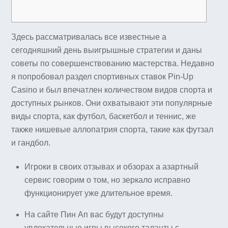
Здесь рассматривалась все известные а
сегодняшний день выигрышные стратегии и даны
советы по совершенствованию мастерства. Недавно
я попробовал раздел спортивных ставок Pin-Up
Casino и был впечатлен количеством видов спорта и
доступных рынков. Они охватывают эти популярные
виды спорта, как футбол, баскетбол и теннис, же
также нишевые аллопатрия спорта, такие как футзал
и гандбол.
Игроки в своих отзывах и обзорах а азартный
сервис говорим о том, но зеркало исправно
функционирует уже длительное время.
На сайте Пин Ап вас будут доступны
увлекательные игры высокого таланты с