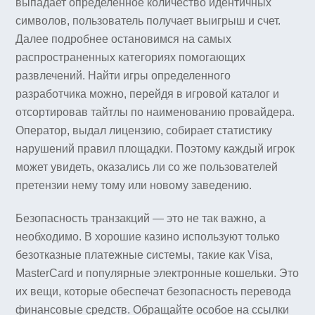
выпадает определенное количество идентичных
символов, пользователь получает выигрыш и счет.
Далее подробнее остановимся на самых
распространенных категориях помогающих
развлечений. Найти игры определенного
разработчика можно, перейдя в игровой каталог и
отсортировав тайтлы по наименованию провайдера.
Оператор, выдал лицензию, собирает статистику
нарушений правил площадки. Поэтому каждый игрок
может увидеть, оказались ли со же пользователей
претензии нему тому или новому заведению.
Безопасность транзакций — это не так важно, а
необходимо. В хорошие казино используют только
безотказные платежные системы, такие как Visa,
MasterCard и популярные электронные кошельки. Это
их вещи, которые обеспечат безопасность перевода
финансовые средств. Обращайте особое на ссылки