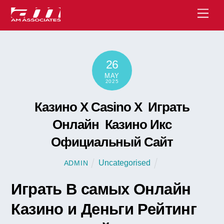
Skip
Men
to
content
26
MAY
2025
Казино Х Casino X ️ Играть
Онлайн ️ Казино Икс
Официальный Сайт
Uncategorised
ADMIN
Играть В самых Онлайн
Казино и Деньги Рейтинг