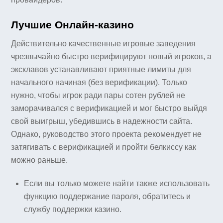
Лучшие Онлайн-казино
Действительно качественные игровые заведения
чрезвычайно быстро верифицируют новый игроков, а
эксклавов устанавливают приятные лимиты для
начального начиная (без верификации). Только
нужно, чтобы игрок ради пары сотен рублей не
заморачивался с верификацией и мог быстро выйдя
свой выигрыш, убедившись в надежности сайта.
Однако, руководство этого проекта рекомендует не
затягивать с верификацией и пройти белкиссу как
можно раньше.
Если вы только можете найти также использовать
функцию поддержание пароля, обратитесь и
службу поддержки казино.