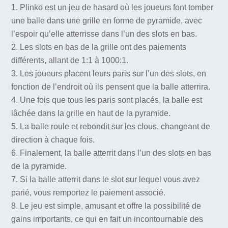
1. Plinko est un jeu de hasard où les joueurs font tomber
une balle dans une grille en forme de pyramide, avec
l’espoir qu’elle atterrisse dans l’un des slots en bas.
2. Les slots en bas de la grille ont des paiements
différents, allant de 1:1 à 1000:1.
3. Les joueurs placent leurs paris sur l’un des slots, en
fonction de l’endroit où ils pensent que la balle atterrira.
4. Une fois que tous les paris sont placés, la balle est
lâchée dans la grille en haut de la pyramide.
5. La balle roule et rebondit sur les clous, changeant de
direction à chaque fois.
6. Finalement, la balle atterrit dans l’un des slots en bas
de la pyramide.
7. Si la balle atterrit dans le slot sur lequel vous avez
parié, vous remportez le paiement associé.
8. Le jeu est simple, amusant et offre la possibilité de
gains importants, ce qui en fait un incontournable des