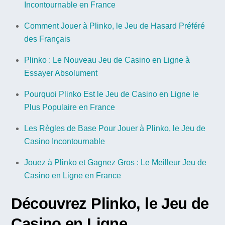
Incontournable en France
Comment Jouer à Plinko, le Jeu de Hasard Préféré
des Français
Plinko : Le Nouveau Jeu de Casino en Ligne à
Essayer Absolument
Pourquoi Plinko Est le Jeu de Casino en Ligne le
Plus Populaire en France
Les Règles de Base Pour Jouer à Plinko, le Jeu de
Casino Incontournable
Jouez à Plinko et Gagnez Gros : Le Meilleur Jeu de
Casino en Ligne en France
Découvrez Plinko, le Jeu de
Casino en Ligne