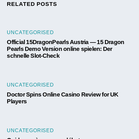
RELATED POSTS
UNCATEGORISED
Official 15DragonPearls Austria — 15 Dragon
Pearls Demo Version online spielen: Der
schnelle Slot-Check
UNCATEGORISED
Doctor Spins Online Casino Review for UK
Players
UNCATEGORISED