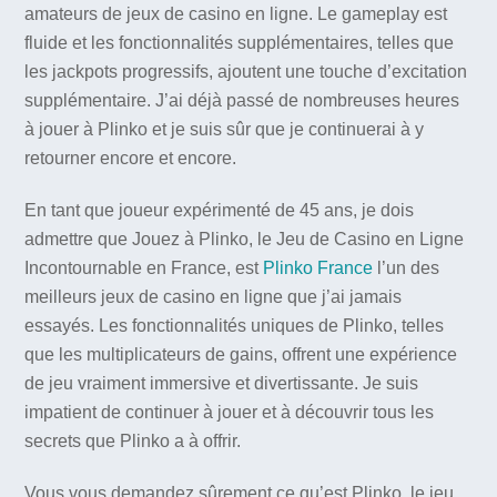
amateurs de jeux de casino en ligne. Le gameplay est
fluide et les fonctionnalités supplémentaires, telles que
les jackpots progressifs, ajoutent une touche d’excitation
supplémentaire. J’ai déjà passé de nombreuses heures
à jouer à Plinko et je suis sûr que je continuerai à y
retourner encore et encore.
En tant que joueur expérimenté de 45 ans, je dois
admettre que Jouez à Plinko, le Jeu de Casino en Ligne
Incontournable en France, est
Plinko France
l’un des
meilleurs jeux de casino en ligne que j’ai jamais
essayés. Les fonctionnalités uniques de Plinko, telles
que les multiplicateurs de gains, offrent une expérience
de jeu vraiment immersive et divertissante. Je suis
impatient de continuer à jouer et à découvrir tous les
secrets que Plinko a à offrir.
Vous vous demandez sûrement ce qu’est Plinko, le jeu