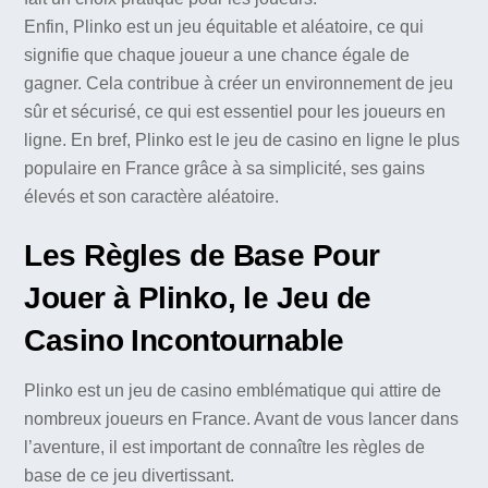
Enfin, Plinko est un jeu équitable et aléatoire, ce qui
signifie que chaque joueur a une chance égale de
gagner. Cela contribue à créer un environnement de jeu
sûr et sécurisé, ce qui est essentiel pour les joueurs en
ligne. En bref, Plinko est le jeu de casino en ligne le plus
populaire en France grâce à sa simplicité, ses gains
élevés et son caractère aléatoire.
Les Règles de Base Pour
Jouer à Plinko, le Jeu de
Casino Incontournable
Plinko est un jeu de casino emblématique qui attire de
nombreux joueurs en France. Avant de vous lancer dans
l’aventure, il est important de connaître les règles de
base de ce jeu divertissant.