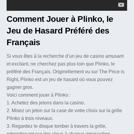
Comment Jouer à Plinko, le
Jeu de Hasard Préféré des
Français
Si vous êtes à la recherche d’un jeu de casino amusant
et excitant, ne cherchez pas plus loin que Plinko, le
préféré des Français. Originellement vu sur The Price is
Right, Plinko est un jeu de hasard où vous pouvez
gagner gros.
Voici comment jouer à Plinko :
1. Achetez des jetons dans la casino.
2. Misez un jeton sur la case de votre choix sur la grille
Plinko à trois niveaux.
3. Regardez le disque tomber à travers la grille,
rebondissant sur des clous à chaque intersection,