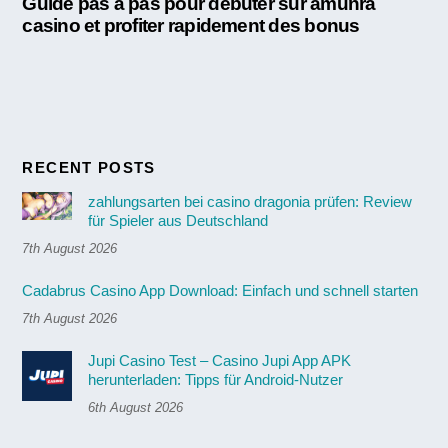
Guide pas à pas pour débuter sur amunra
casino et profiter rapidement des bonus
RECENT POSTS
zahlungsarten bei casino dragonia prüfen: Review
für Spieler aus Deutschland
7th August 2026
Cadabrus Casino App Download: Einfach und schnell starten
7th August 2026
Jupi Casino Test – Casino Jupi App APK
herunterladen: Tipps für Android-Nutzer
6th August 2026