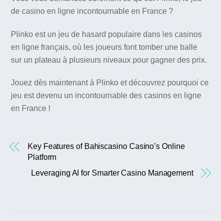
de casino en ligne incontournable en France ?
Plinko est un jeu de hasard populaire dans les casinos
en ligne français, où les joueurs font tomber une balle
sur un plateau à plusieurs niveaux pour gagner des prix.
Jouez dès maintenant à Plinko et découvrez pourquoi ce
jeu est devenu un incontournable des casinos en ligne
en France !
Key Features of Bahiscasino Casino’s Online
Platform
Leveraging AI for Smarter Casino Management