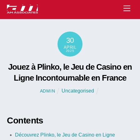
Skip
Men
to
content
30
APRIL
2025
Jouez à Plinko, le Jeu de Casino en
Ligne Incontournable en France
Uncategorised
ADMIN
Contents
Découvrez Plinko, le Jeu de Casino en Ligne