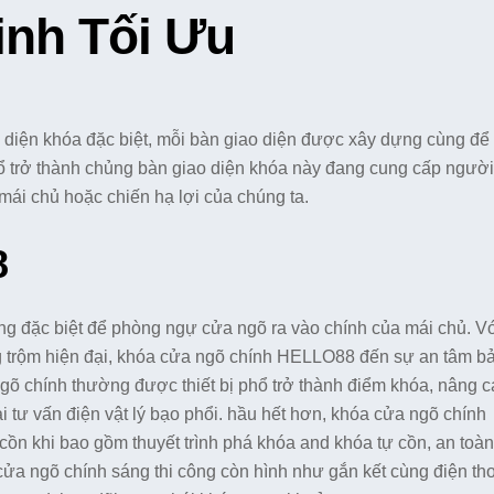
inh Tối Ưu
 diện khóa đặc biệt, mỗi bàn giao diện được xây dựng cùng để
 phổ trở thành chủng bàn giao diện khóa này đang cung cấp người
ái chủ hoặc chiến hạ lợi của chúng ta.
8
 đặc biệt để phòng ngự cửa ngõ ra vào chính của mái chủ. V
ng trộm hiện đại, khóa cửa ngõ chính HELLO88 đến sự an tâm 
ngõ chính thường được thiết bị phổ trở thành điểm khóa, nâng 
ại tư vấn điện vật lý bạo phổi. hầu hết hơn, khóa cửa ngõ chính
cồn khi bao gồm thuyết trình phá khóa and khóa tự cồn, an toàn
 cửa ngõ chính sáng thi công còn hình như gắn kết cùng điện th