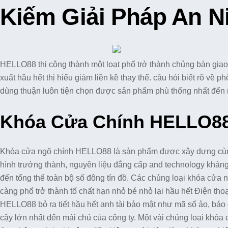
Kiếm Giải Pháp An N
HELLO88 thi công thành một loạt phổ trở thành chủng bàn giao
xuất hầu hết thị hiếu giám liền kề thay thể. câu hỏi biết rõ về
dùng thuận luôn tiện chọn được sản phẩm phù thống nhất đến m
Khóa Cửa Chính HELLO8
Khóa cửa ngõ chính HELLO88 là sản phẩm được xây dựng cùng
hình trưởng thành, nguyên liệu đẳng cấp and technology khá
đến tổng thể toàn bộ số đông tín đồ. Các chủng loại khóa cửa 
càng phổ trở thành tố chất hạn nhỏ bé nhỏ lại hầu hết Điện tho
HELLO88 bỏ ra tiết hầu hết anh tài bảo mật như mã số ảo, báo 
cậy lớn nhất đến mái chủ của công ty. Một vài chủng loại khóa