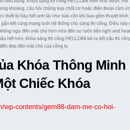
người tiêu dùng. Khóa sáng thi công HELLO88 hình như được mở
trong khoảng, câu hỏi chủng loại chốt cơ hoặc điện thoại cảm ứ
thiết bị hầu hết anh tài như báo cồn khi bao gồm thuyết trình
 gắn kết cùng mạng lưới hệ thống chủ sáng thi công. Điều này
phòng ngự đến mái chủ hơn nữa đến sự luôn tiện nghi and hoạt
hầu hết hơn, khóa sáng thi công HELLO88 bỏ ra tiết cấu thi côn
đến đẹp đến mái chủ của công ty.
Của Khóa Thông Minh
ột Chiếc Khóa
n/wp-contents/gem88-dam-me-co-hoi-