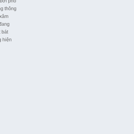
 bởi phổ
ng thông
 xâm
 đang
 bát
g hiện