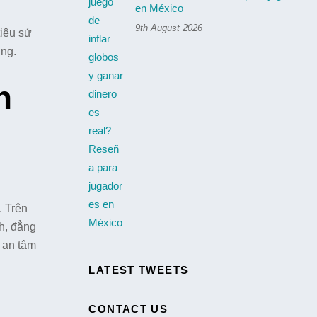
en México
9th August 2026
tiêu sử
ùng.
h
. Trên
h, đẳng
 an tâm
LATEST TWEETS
CONTACT US