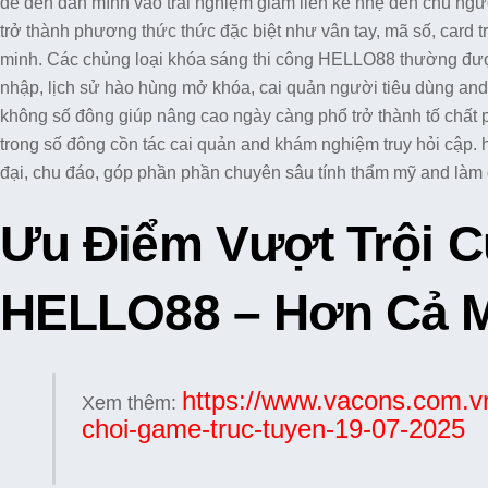
để đến dấn mình vào trải nghiệm giám liền kề nhẹ đến chủ 
trở thành phương thức thức đặc biệt như vân tay, mã số, card 
minh. Các chủng loại khóa sáng thi công HELLO88 thường được 
nhập, lịch sử hào hùng mở khóa, cai quản người tiêu dùng and
không số đông giúp nâng cao ngày càng phổ trở thành tố chất 
trong số đông cồn tác cai quản and khám nghiệm truy hỏi cập. 
đại, chu đáo, góp phần phần chuyên sâu tính thẩm mỹ and làm 
Ưu Điểm Vượt Trội 
HELLO88 – Hơn Cả M
https://www.vacons.com.v
Xem thêm:
choi-game-truc-tuyen-19-07-2025