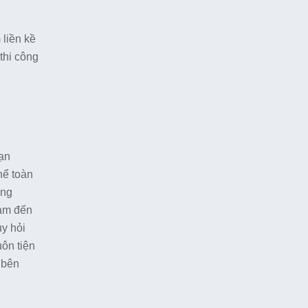
liền kề
thi công
Bạn
hể toàn
ang
làm đến
uy hỏi
uôn tiện
 bên