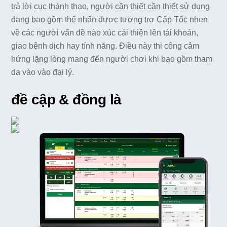
trả lời cục thành thạo, người cần thiết cần thiết sử dụng
đang bao gồm thể nhấn được tương trợ Cấp Tốc nhẹn
về các người vấn đề nào xúc cải thiện lên tài khoản,
giao bệnh dịch hay tính năng. Điều này thi công cảm
hứng lặng lòng mang đến người chơi khi bao gồm tham
da vào vào đại lý.
đề cập & đồng là