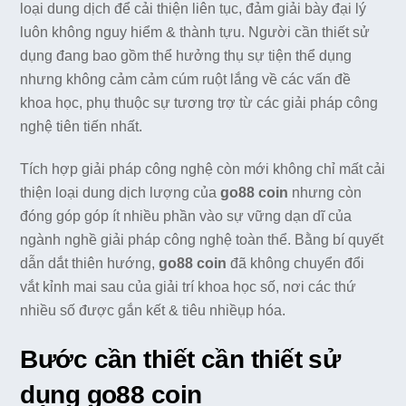
loại dung dịch để cải thiện liên tục, đảm giải bày đại lý
luôn không nguy hiểm & thành tựu. Người cần thiết sử
dụng đang bao gồm thể hưởng thụ sự tiện thể dụng
nhưng không cảm cảm cúm ruột lắng về các vấn đề
khoa học, phụ thuộc sự tương trợ từ các giải pháp công
nghệ tiên tiến nhất.
Tích hợp giải pháp công nghệ còn mới không chỉ mất cải
thiện loại dung dịch lượng của
go88 coin
nhưng còn
đóng góp góp ít nhiều phần vào sự vững dạn dĩ của
ngành nghề giải pháp công nghệ toàn thể. Bằng bí quyết
dẫn dắt thiên hướng,
go88 coin
đã không chuyển đổi
vắt kỉnh mai sau của giải trí khoa học số, nơi các thứ
nhiều số được gắn kết & tiêu nhiềụp hóa.
Bước cần thiết cần thiết sử
dụng go88 coin