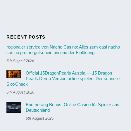
RECENT POSTS
regionaler service von Nacho Casino: Alles zum casi nacho
casino promo-gutschein pin und der Einlösung
6th August 2026
Official 15DragonPearls Austria — 15 Dragon
Pearls Demo Version online spielen: Der schnelle
Slot-Check
6th August 2026
Boomerang Bonus: Online Casino für Spieler aus
Deutschland
6th August 2026