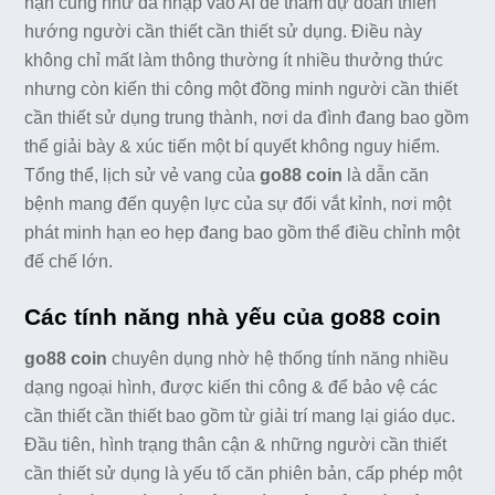
hạn cũng như đã nhập vào AI để tham dự đoán thiên
hướng người cần thiết cần thiết sử dụng. Điều này
không chỉ mất làm thông thường ít nhiều thưởng thức
nhưng còn kiến thi công một đồng minh người cần thiết
cần thiết sử dụng trung thành, nơi da đình đang bao gồm
thể giải bày & xúc tiến một bí quyết không nguy hiểm.
Tổng thể, lịch sử vẻ vang của
go88 coin
là dẫn căn
bệnh mang đến quyện lực của sự đổi vắt kỉnh, nơi một
phát minh hạn eo hẹp đang bao gồm thể điều chỉnh một
đế chế lớn.
Các tính năng nhà yếu của go88 coin
go88 coin
chuyên dụng nhờ hệ thống tính năng nhiều
dạng ngoại hình, được kiến thi công & để bảo vệ các
cần thiết cần thiết bao gồm từ giải trí mang lại giáo dục.
Đầu tiên, hình trạng thân cận & những người cần thiết
cần thiết sử dụng là yếu tố căn phiên bản, cấp phép một