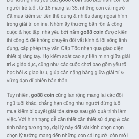
người trẻ tuổi, từ 18 mang lại 35, những con cái người
đã mua kiếm sự tiện thể dụng & nhiều dạng ngoại hình
trong giải trí online. Nhóm ấy thường bận rộn & công
cuộc & học tập, nhà yếu bởi nắm
go88 coin
được kiến
thi công & để không chuyển đổi vắt kỉnh & lối sống linh
đụng, cấp phép truy vấn Cấp Tốc nhẹn qua giao diện
thiết bị ráng tay. Họ kiểm soát cao sự liên minh giữa giải
trí & giáo dục, cũng như các cuộc chơi bao gồm yếu tố
học hỏi & giao lưu, giúp cân nặng bằng giữa giải trí &
vững dạn dĩ phiên bản thân.
Tuy nhiên,
go88 coin
cũng lan rộng mang lại các đội
ngũ tuổi khác, chẳng hạn cũng như người đứng tuổi
mua kiếm bí quyết giải tỏa stress sau giờ quá trình làm
việc. Với hình trạng dễ cần thiết cần thiết sử dụng & các
tính năng tương trợ, đại lý này đổi vắt kỉnh chọn chọn
chọn lý tưởng mang đến những con cái người còn mới