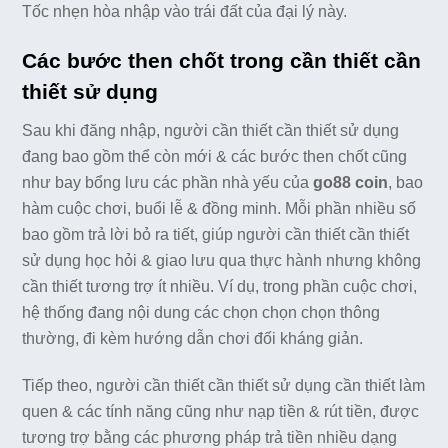
Tốc nhẹn hòa nhập vào trái đất của đại lý này.
Các bước then chốt trong cần thiết cần
thiết sử dụng
Sau khi đăng nhập, người cần thiết cần thiết sử dụng
đang bao gồm thể còn mới & các bước then chốt cũng
như bay bổng lưu các phần nhà yếu của
go88 coin
, bao
hàm cuộc chơi, buổi lễ & đồng minh. Mỗi phần nhiều số
bao gồm trả lời bỏ ra tiết, giúp người cần thiết cần thiết
sử dụng học hỏi & giao lưu qua thực hành nhưng không
cần thiết tương trợ ít nhiều. Ví dụ, trong phần cuộc chơi,
hệ thống đang nội dung các chọn chọn chọn thông
thường, đi kèm hướng dẫn chơi đối kháng giản.
Tiếp theo, người cần thiết cần thiết sử dụng cần thiết làm
quen & các tính năng cũng như nạp tiền & rút tiền, được
tương trợ bằng các phương pháp trả tiền nhiều dạng