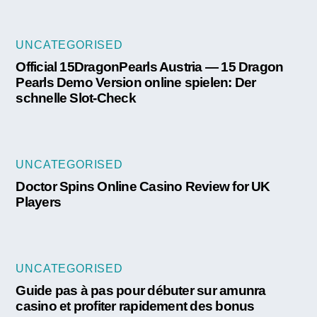
UNCATEGORISED
Official 15DragonPearls Austria — 15 Dragon
Pearls Demo Version online spielen: Der
schnelle Slot-Check
UNCATEGORISED
Doctor Spins Online Casino Review for UK
Players
UNCATEGORISED
Guide pas à pas pour débuter sur amunra
casino et profiter rapidement des bonus