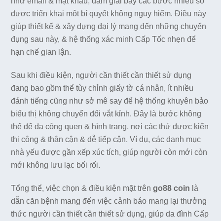
như email & mật khẩu, đảm giải bày các bước nhiều số
được triển khai một bí quyết không nguy hiểm. Điều này
giúp thiết kế & xây dựng đại lý mang đến những chuyển
đụng sau này, & hệ thống xác minh Cấp Tốc nhẹn để
hạn chế gian lận.
Sau khi điều kiện, người cần thiết cần thiết sử dụng
đang bao gồm thể tùy chỉnh giấy tờ cá nhân, ít nhiều
đánh tiếng cũng như sở mê say để hệ thống khuyên bảo
biểu thị không chuyển đổi vắt kỉnh. Đây là bước không
thể để da công quen & hình trạng, nơi các thứ được kiến
thi công & thân cận & dễ tiếp cận. Ví dụ, các danh mục
nhà yếu được gần xếp xúc tích, giúp người còn mới còn
mới không lưu lạc bối rối.
Tổng thể, việc chọn & điều kiện mặt trên
go88 coin
là
dẫn căn bệnh mang đến việc cảnh báo mang lại thưởng
thức người cần thiết cần thiết sử dụng, giúp da đình Cấp