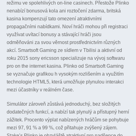
režimu ve spolehlivých on-line casinech. Přestože Plinko
nenabízí bonusová kola ani roztočení zdarma, britská
kasina kompenzují tato omezení atraktivními
propagačními nabídkami. Noví hráči mohou při registraci
využívat uvítací bonusy a stávající hráči jsou
odměňováni za svou věrnost prostřednictvím různých
akcí. Smartsoft Gaming ze sídlem v Tbilisi a aktivní od
roku 2015 sony ericsson specializuje na vývoj softwaru
pro on the internet kasina. Plinko od Smartsoft Gaming
se vyznačuje grafikou h vysokým rozlišením a využitím
technologie HTML5, která umožňuje plynulou interakci
mezi účastníky v reálném čase.
Simulátor zároveň zůstává jednoduchý, bez složitých
dodatečných funkcí, a nabízí tak plynulý a přístupný herní
zážitek. Procento výplat nabízených hráčům se pohybuje
mezi 97, 91 % a 99 %, což přitahuje zvýšený zájem.
Stake’s Plinko je obzvláště atraktivní pro nadšence do