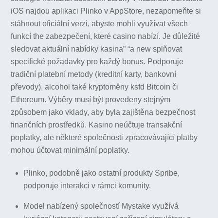
iOS najdou aplikaci Plinko v AppStore, nezapomeňte si
stáhnout oficiální verzi, abyste mohli využívat všech
funkcí the zabezpečení, které casino nabízí. Je důležité
sledovat aktuální nabídky kasina” “a new splňovat
specifické požadavky pro každý bonus. Podporuje
tradiční platební metody (kreditní karty, bankovní
převody), alcohol také kryptoměny ksfd Bitcoin či
Ethereum. Výběry musí být provedeny stejným
způsobem jako vklady, aby byla zajištěna bezpečnost
finančních prostředků. Kasino neúčtuje transakční
poplatky, ale některé společnosti zpracovávající platby
mohou účtovat minimální poplatky.
Plinko, podobně jako ostatní produkty Spribe,
podporuje interakci v rámci komunity.
Model nabízený společností Mystake využívá