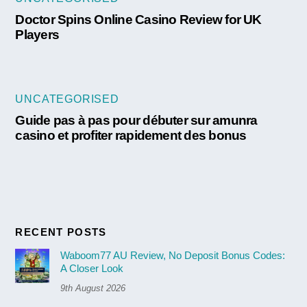
Doctor Spins Online Casino Review for UK
Players
UNCATEGORISED
Guide pas à pas pour débuter sur amunra
casino et profiter rapidement des bonus
RECENT POSTS
Waboom77 AU Review, No Deposit Bonus Codes:
A Closer Look
9th August 2026