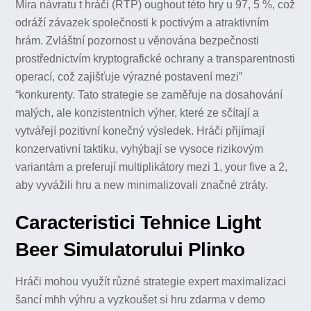
Míra návratu t hráči (RTP) oughout této hry u 97, 5 %, což
odráží závazek společnosti k poctivým a atraktivním
hrám. Zvláštní pozornost u věnována bezpečnosti
prostřednictvím kryptografické ochrany a transparentnosti
operací, což zajišťuje výrazné postavení mezi”
“konkurenty. Tato strategie se zaměřuje na dosahování
malých, ale konzistentních výher, které ze sčítají a
vytvářejí pozitivní konečný výsledek. Hráči přijímají
konzervativní taktiku, vyhýbají se vysoce rizikovým
variantám a preferují multiplikátory mezi 1, your five a 2,
aby vyvážili hru a new minimalizovali značné ztráty.
Caracteristici Tehnice Light
Beer Simulatorului Plinko
Hráči mohou využít různé strategie expert maximalizaci
šancí mhh výhru a vyzkoušet si hru zdarma v demo