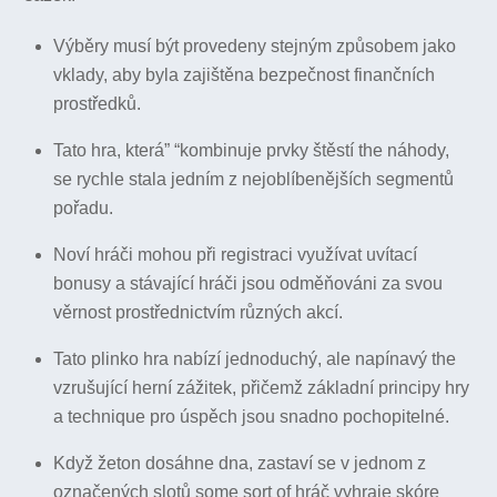
Výběry musí být provedeny stejným způsobem jako
vklady, aby byla zajištěna bezpečnost finančních
prostředků.
Tato hra, která” “kombinuje prvky štěstí the náhody,
se rychle stala jedním z nejoblíbenějších segmentů
pořadu.
Noví hráči mohou při registraci využívat uvítací
bonusy a stávající hráči jsou odměňováni za svou
věrnost prostřednictvím různých akcí.
Tato plinko hra nabízí jednoduchý, ale napínavý the
vzrušující herní zážitek, přičemž základní principy hry
a technique pro úspěch jsou snadno pochopitelné.
Když žeton dosáhne dna, zastaví se v jednom z
označených slotů some sort of hráč vyhraje skóre