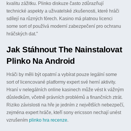
kvalitu zážitku. Plinko diskuze často zdůrazňují
technické aspekty a uživatelské zkušenosti, které hráči
sdílejí na různých fórech. Kasino má platnou licenci
some sort of používá moderní zabezpečení pro ochranu
hráčských dat.”
Jak Stáhnout The Nainstalovat
Plinko Na Android
Hráči by měli být opatrní a vybírat pouze legální some
sort of licencované platformy expert své herní aktivity.
Hraní v nelegálních online kasinech může vést k vážným
důsledkům, včetně právních problémů a finančních ztrát.
Riziko závislosti na hře je jedním z největších nebezpečí,
zejména expert hráče, kteří sony ericsson nechají unést
vzrušením
plinko hra recenze
.