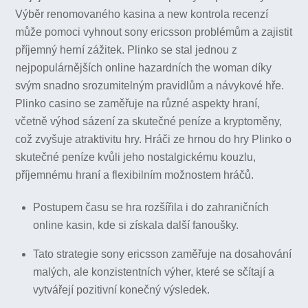
Výběr renomovaného kasina a new kontrola recenzí
může pomoci vyhnout sony ericsson problémům a zajistit
příjemný herní zážitek. Plinko se stal jednou z
nejpopulárnějších online hazardních the woman díky
svým snadno srozumitelným pravidlům a návykové hře.
Plinko casino se zaměřuje na různé aspekty hraní,
včetně výhod sázení za skutečné peníze a kryptoměny,
což zvyšuje atraktivitu hry. Hráči ze hrnou do hry Plinko o
skutečné peníze kvůli jeho nostalgickému kouzlu,
příjemnému hraní a flexibilním možnostem hráčů.
Postupem času se hra rozšířila i do zahraničních
online kasin, kde si získala další fanoušky.
Tato strategie sony ericsson zaměřuje na dosahování
malých, ale konzistentních výher, které se sčítají a
vytvářejí pozitivní konečný výsledek.