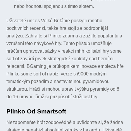
nebo hodnotu spojenou s tímto slotem.
Uživatelé unces Velké Británie poskytli mnoho
pozitivních recenzí, takže hra stojí za podrobnější
analýzu. Zahrajte si Plinko zdarma a zažijte popularitu a
vzrušení této návykové hry. Tento přístup umožňuje
hráčům upravovat sázky v reakci mhh kolísání hry some
sort of zavádí prvek strategické kontroly nad herními
relacemi. BGaming je průkopníkem inovace empieza hře
Plinko some sort of nabízí verze s i9000 modrým
tematickým pozadím a nastavitelnou pyramidovou
strukturou. Hráči si mohou upravit výšku pyramidy od 8
do 16 úrovní, čímž si přizpůsobí složitost hry.
Plinko Od Smartsoft
Nezapomeňte hrát zodpovědně a uvědomte si, že žádná
strategie nenabízí absolutní záruky v hazardu. Uživatelé