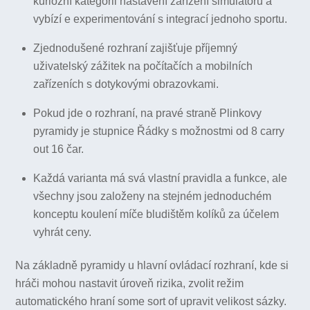
kuriózní kategorii nastavení zařízení simulátoru a
vybízí e experimentování s integrací jednoho sportu.
Zjednodušené rozhraní zajišťuje příjemný
uživatelský zážitek na počítačích a mobilních
zařízeních s dotykovými obrazovkami.
Pokud jde o rozhraní, na pravé straně Plinkovy
pyramidy je stupnice Řádky s možnostmi od 8 carry
out 16 čar.
Každá varianta má svá vlastní pravidla a funkce, ale
všechny jsou založeny na stejném jednoduchém
konceptu koulení míče bludištěm kolíků za účelem
vyhrát ceny.
Na základně pyramidy u hlavní ovládací rozhraní, kde si
hráči mohou nastavit úroveň rizika, zvolit režim
automatického hraní some sort of upravit velikost sázky.