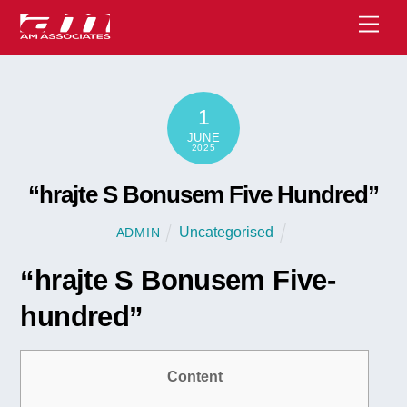
Skip
Men
to
content
1
JUNE
2025
“hrajte S Bonusem Five Hundred”
Uncategorised
ADMIN
“hrajte S Bonusem Five-
hundred”
Content