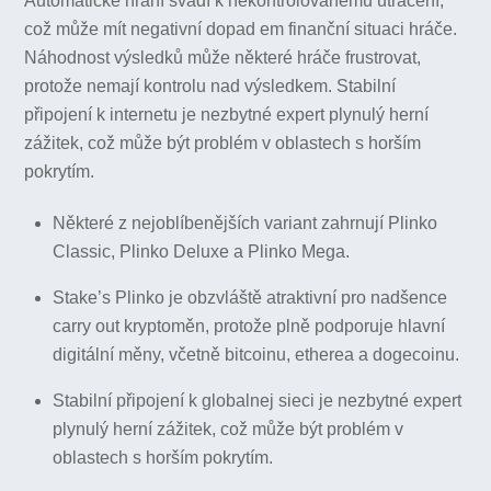
Automatické hraní svádí k nekontrolovanému utrácení,
což může mít negativní dopad em finanční situaci hráče.
Náhodnost výsledků může některé hráče frustrovat,
protože nemají kontrolu nad výsledkem. Stabilní
připojení k internetu je nezbytné expert plynulý herní
zážitek, což může být problém v oblastech s horším
pokrytím.
Některé z nejoblíbenějších variant zahrnují Plinko
Classic, Plinko Deluxe a Plinko Mega.
Stake’s Plinko je obzvláště atraktivní pro nadšence
carry out kryptoměn, protože plně podporuje hlavní
digitální měny, včetně bitcoinu, etherea a dogecoinu.
Stabilní připojení k globalnej sieci je nezbytné expert
plynulý herní zážitek, což může být problém v
oblastech s horším pokrytím.