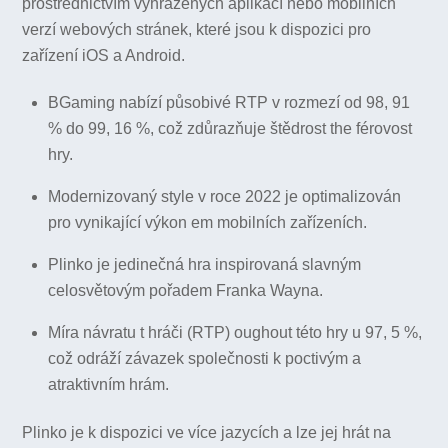
prostřednictvím vyhrazených aplikací nebo mobilních
verzí webových stránek, které jsou k dispozici pro
zařízení iOS a Android.
BGaming nabízí působivé RTP v rozmezí od 98, 91
% do 99, 16 %, což zdůrazňuje štědrost the férovost
hry.
Modernizovaný style v roce 2022 je optimalizován
pro vynikající výkon em mobilních zařízeních.
Plinko je jedinečná hra inspirovaná slavným
celosvětovým pořadem Franka Wayna.
Míra návratu t hráči (RTP) oughout této hry u 97, 5 %,
což odráží závazek společnosti k poctivým a
atraktivním hrám.
Plinko je k dispozici ve více jazycích a lze jej hrát na