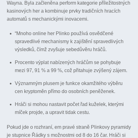
Wayna. Byla začleněna perform kategorie příležitostných
kasinových her a kombinuje prvky tradičních hracích
automatů s mechanickými inovacemi.
“Mnoho online her Plinko používá osvědčené
spravedlivé mechanismy k zajištění spravedlivých
výsledků, čímž zvyšuje sebedůvěru hráčů.
Procento výplat nabízených hráčům se pohybuje
mezi 97, 91 % a 99 %, což přitahuje zvýšený zájem.
Významným plusem je funkce okamžitého výběru
cen kryptoměn přímo do osobních peněženek.
Hráči si mohou nastavit počet řad kuželek, kterými
míček projde, a upravit tidak cestu.
Pokud jde o rozhraní, em pravé straně Plinkovy pyramidy
je stupnice Řádky s možnostmi od 8 do 16 čar. Hráči si