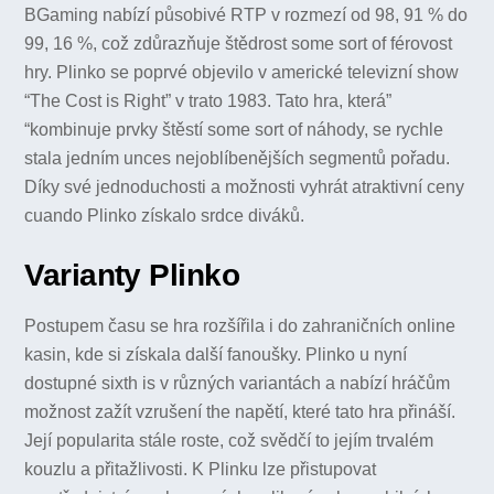
BGaming nabízí působivé RTP v rozmezí od 98, 91 % do
99, 16 %, což zdůrazňuje štědrost some sort of férovost
hry. Plinko se poprvé objevilo v americké televizní show
“The Cost is Right” v trato 1983. Tato hra, která”
“kombinuje prvky štěstí some sort of náhody, se rychle
stala jedním unces nejoblíbenějších segmentů pořadu.
Díky své jednoduchosti a možnosti vyhrát atraktivní ceny
cuando Plinko získalo srdce diváků.
Varianty Plinko
Postupem času se hra rozšířila i do zahraničních online
kasin, kde si získala další fanoušky. Plinko u nyní
dostupné sixth is v různých variantách a nabízí hráčům
možnost zažít vzrušení the napětí, které tato hra přináší.
Její popularita stále roste, což svědčí to jejím trvalém
kouzlu a přitažlivosti. K Plinku lze přistupovat