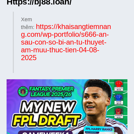
Https://bj88.loan/
Xem
https://khaisangtiemnan
thêm:
g.com/wp-portfolio/s666-an-
sau-con-so-bi-an-tu-thuyet-
am-muu-thuc-tien-04-08-
2025