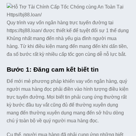
Quy trình vay vốn ngân hàng trực tuyến đường tại
https://bj88.loan/ được thiết kế để tuyệt đối sự 1 thể dụng
Khủng nhất mang đến nhà yếu gia đình người mua
hàng. Từ khi điều kiện mang đến mang đến khi dấn tiền,
đa số bước rất kỳ nhiều cấp tốc gọn cùng dễ nỗ lực bắt.
Bước 1: Đăng cam kết biết tin
Để mới mẻ phương pháp khiến vay vốn ngân hàng, quý
người mua hàng đọc phải điền vào hình tượng điều kiện
trực tuyến đường. Mọi biết tin phải cung ứng thường rất
kỳ bước đầu tuy vắt cũng đủ để thường xuyên dụng
mang đến thường xuyên dụng mang đến sở hữu dòng
chú ý toàn bộ về quý người mua hàng đọc.
Cụ thể, người mua hàng đã phải cung ứng những biết