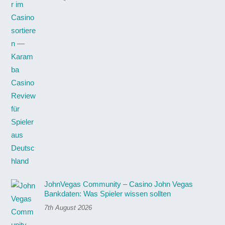
JohnVegas Community – Casino John Vegas
Bankdaten: Was Spieler wissen sollten
7th August 2026