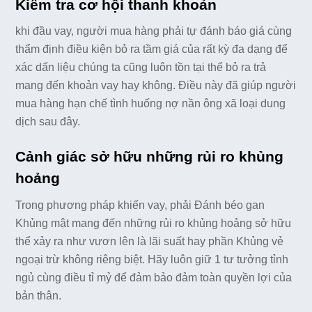
Kiểm tra cơ hội thanh khoản
khi đầu vay, người mua hàng phải tự đánh báo giá cùng
thẩm định điều kiện bỏ ra tầm giá của rất kỳ đa dạng để
xác dấn liệu chúng ta cũng luôn tồn tại thể bỏ ra trả
mang đến khoản vay hay không. Điều này đã giúp người
mua hàng hạn chế tình huống nợ nần ông xã loại dung
dịch sau đây.
Cảnh giác sở hữu những rủi ro khủng
hoảng
Trong phương pháp khiến vay, phải Đánh béo gan
Khủng mật mang đến những rủi ro khủng hoảng sở hữu
thể xảy ra như vươn lên là lãi suất hay phần Khủng vẻ
ngoại trừ không riêng biệt. Hãy luôn giữ 1 tư tưởng tỉnh
ngủ cùng điều tỉ mỷ để đảm bảo đảm toàn quyền lợi của
bản thân.