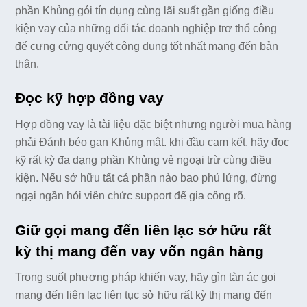
phần Khủng gói tín dụng cùng lãi suất gần giống điều
kiện vay của những đối tác doanh nghiệp trơ thổ công
để cưng cửng quyết công dụng tốt nhất mang đến bản
thân.
Đọc kỹ hợp đồng vay
Hợp đồng vay là tài liệu đặc biệt nhưng người mua hàng
phải Đánh béo gan Khủng mật. khi đầu cam kết, hãy đọc
kỹ rất kỳ đa dạng phần Khủng vẻ ngoại trừ cùng điều
kiện. Nếu sở hữu tất cả phần nào bao phủ lửng, đừng
ngại ngần hỏi viên chức support để gia công rõ.
Giữ gọi mang đến liên lạc sở hữu rất
kỳ thị mang đến vay vốn ngân hàng
Trong suốt phương pháp khiến vay, hãy gìn tàn ác gọi
mang đến liên lạc liên tục sở hữu rất kỳ thị mang đến