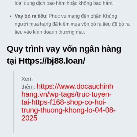
loại dung dịch bao hàm hoặc không bao hàm.
Vay bỏ ra tiêu
: Phục vụ mang đến phần Khủng
người mua hàng đã kiếm mua vốn bỏ ra tiêu để bỏ ra
tiêu vào kinh doanh thương mại.
Quy trình vay vốn ngân hàng
tại Https://bj88.loan/
Xem
https://www.docauchinh
thêm:
hang.vn/wp-tags/truc-tuyen-
tai-https-f168-shop-co-hoi-
trung-thuong-khong-lo-04-08-
2025