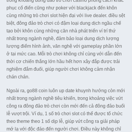
trong khoảng đông đảo trò chơi casino phong cách khắc
phục cổ điển cũng như poker với blackjack đến khôn
cùng những trò chơi slot hiện đại với live dealer. điều sệt
biệt, đông đảo trò chơi có đậm loại dung dịch ngầu chế
tạo bởi khôn cùng những căn nhà phát triển ví trí thứ
nhất trong ngành nghề, đảm bảo loại dung dịch lượng
lượng điểm hình ảnh, văn nghệ với gameplay phần lớn
ở tại mức cao. Mỗi trò chơi không chỉ cùng với dẫn đến
thời cơ chiến thắng lớn hầu hết hơn xây đắp được trải
nghiệm đắm đuối, giúp người chơi không cảm nhận
chán chán.
Ngoài ra, go88 coin luôn up date khuynh hướng còn mới
nhất trong ngành nghề tiêu khiển, trong khoảng việc vứt
công ra đông đảo trò chơi còn mới đến cả đông đảo buổi
lễ vượt trội. Ví dụ, 1 số trò chơi slot có thể được tổ chức
theo theme theo 1 số dịp lễ, giúp vứt công ra giải pháp
mớ lạ với độc đáo đến người chơi. Điều này không chỉ