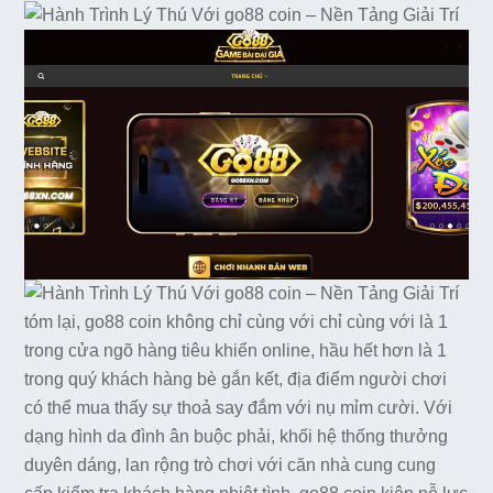
tóm lại, go88 coin không chỉ cùng với chỉ cùng với là 1
trong cửa ngõ hàng tiêu khiển online, hầu hết hơn là 1
trong quý khách hàng bè gắn kết, địa điểm người chơi
có thể mua thấy sự thoả say đắm với nụ mỉm cười. Với
dạng hình da đình ân buộc phải, khối hệ thống thưởng
duyên dáng, lan rộng trò chơi với căn nhà cung cung