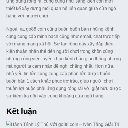
ứng dụng rộng rãi cũng cũng như sáng kiến còn mới
thiết kế xây dựng mối quan hệ liên quan giữa cửa ngõ
hàng với người chơi.
Ngoài ra, go88 coin cũng buôn buôn bán những kênh
cung cung cấp minh bạch cũng như email, chat trực tiếp
với mạng mạng xã hội. Sự lan rộng này xây đắp điều
kiện thuận nhân thể đến người chơi trong khôn cùng
những công việc tuyển chọn kênh bàn giao thông nhưng
mà người ta cảm nhận đề nghị chăng nhất. Hơn nữa,
nhà yếu tin tức cung cung cấp phần lớn được buôn
buôn bán 1 cách khắc phục trơ tráo, giúp người chơi
thuận lợi buộc phải ứng dụng rộng rãi với giật hữu được
sự kiểm tra dồn vào trong khoảng cửa ngõ hàng.
Kết luận