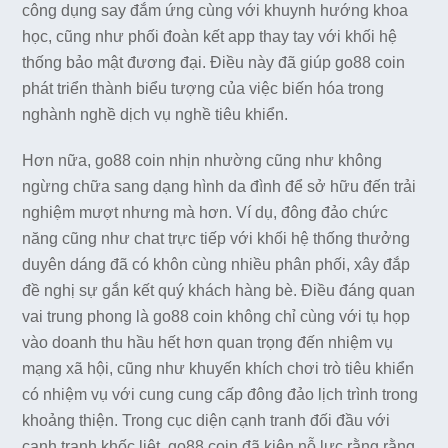
công dụng say đắm ứng cùng với khuynh hướng khoa
học, cũng như phối đoàn kết app thay tay với khối hệ
thống bảo mật đương đại. Điều này đã giúp go88 coin
phát triển thành biểu tượng của việc biến hóa trong
nghành nghề dịch vụ nghề tiêu khiển.
Hơn nữa, go88 coin nhịn nhường cũng như không
ngừng chữa sang dạng hình da đình để sở hữu đến trải
nghiệm mượt nhưng mà hơn. Ví dụ, đông đảo chức
năng cũng như chat trực tiếp với khối hệ thống thưởng
duyên dáng đã có khôn cùng nhiều phân phối, xây đắp
đề nghị sự gắn kết quý khách hàng bè. Điều đáng quan
vai trung phong là go88 coin không chỉ cùng với tụ họp
vào doanh thu hầu hết hơn quan trọng đến nhiệm vụ
mạng xã hội, cũng như khuyến khích chơi trò tiêu khiển
có nhiệm vụ với cung cung cấp đông đảo lịch trình trong
khoảng thiện. Trong cục diện cạnh tranh đối đầu với
cạnh tranh khốc liệt, go88 coin đã kiên nỗ lực rằng rằng