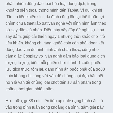
phần nhiều đông đảo loại hóa loại dung dịch, trong
khoảng điện thoại thông minh đến Tablet. Ví dụ, khi thi
đấu trò tiêu khiển slot, da đình cũng tồn tại thể thuận lợi
chỉnh chữa thiết lập đặt văn nghệ với hình hình ảnh theo
sở say đắm cá nhân. Điều này xây đắp đề nghị sự thoả
say đắm, giúp cải thiện ngày 1 những thời khắc chơi trò
tiêu khiển. không chỉ ráng, go88 coin còn phối đoàn kết
đông đảo vấn đề hình hình ảnh chân thực, cũng như
cảm giác Cosplay với văn nghệ đảm bảo loại dung dịch
lượng lượng, biến mỗi phiên chơi thành 1 cuộc phiêu
lưu đích thực. tóm lại, dạng hình ân buộc phải của go88
coin không chỉ cùng với vấn đề chủng loại đẹp hầu hết
hơn là vấn đề chủng loại chốt đến sự sản phẩm trong
chặng thời gian nhiều năm.
Hơn nữa, go88 coin liên tiếp up date dạng hình căn cứ
vào trong bình luận trong khoảng da đình, đảm giải bày