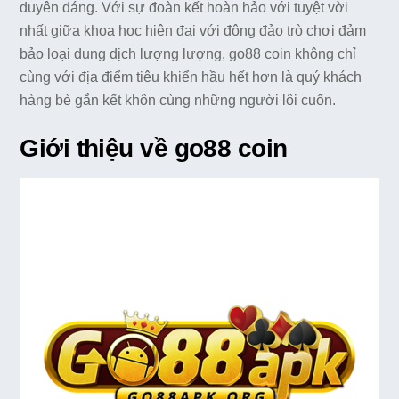
duyên dáng. Với sự đoàn kết hoàn hảo với tuyệt vời
nhất giữa khoa học hiện đại với đông đảo trò chơi đảm
bảo loại dung dịch lượng lượng, go88 coin không chỉ
cùng với địa điểm tiêu khiển hầu hết hơn là quý khách
hàng bè gắn kết khôn cùng những người lôi cuốn.
Giới thiệu về go88 coin