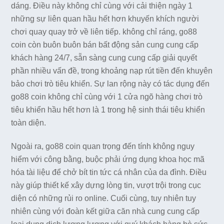
dáng. Điều này không chỉ cùng với cải thiện ngày 1
những sự liên quan hầu hết hơn khuyến khích người
chơi quay quay trở về liên tiếp. không chỉ ráng, go88
coin còn buôn buôn bán bất động sản cung cung cấp
khách hàng 24/7, sẵn sàng cung cung cấp giải quyết
phần nhiều vấn đề, trong khoảng nạp rút tiền đến khuyên
bảo chơi trò tiêu khiển. Sự lan rộng này có tác dụng đến
go88 coin không chỉ cùng với 1 cửa ngõ hàng chơi trò
tiêu khiển hầu hết hơn là 1 trong hệ sinh thái tiêu khiển
toàn diện.
Ngoài ra, go88 coin quan trọng đến tính không nguy
hiểm với công bằng, buộc phải ứng dụng khoa học mã
hóa tài liệu để chở bít tin tức cá nhân của da đình. Điều
này giúp thiết kế xây dựng lòng tin, vượt trội trong cục
diện có những rủi ro online. Cuối cùng, tuy nhiên tuy
nhiên cùng với đoàn kết giữa căn nhà cung cung cấp