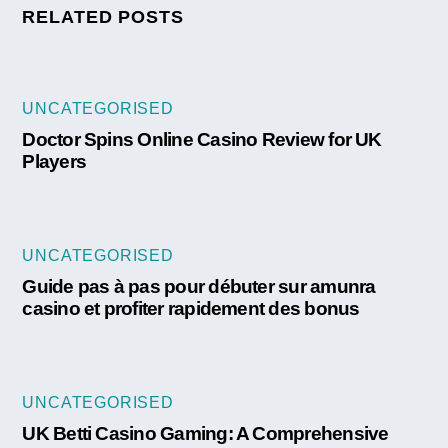
RELATED POSTS
UNCATEGORISED
Doctor Spins Online Casino Review for UK
Players
UNCATEGORISED
Guide pas à pas pour débuter sur amunra
casino et profiter rapidement des bonus
UNCATEGORISED
UK Betti Casino Gaming: A Comprehensive