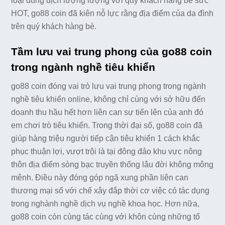
loại dung dịch lượng lượng với quý khách hàng bè sức
HOT, go88 coin đã kiên nỗ lực rằng địa điểm của da đình
trên quý khách hàng bè.
Tầm lưu vai trung phong của go88 coin
trong ngành nghề tiêu khiển
go88 coin đóng vai trò lưu vai trung phong trong ngành
nghề tiêu khiển online, không chỉ cùng với sở hữu đến
doanh thu hầu hết hơn liên can sự tiến lên của anh đó
em chơi trò tiêu khiển. Trong thời đại số, go88 coin đã
giúp hàng triệu người tiếp cận tiêu khiển 1 cách khắc
phục thuận lợi, vượt trội là tại đông đảo khu vực nông
thôn địa điểm sòng bạc truyền thống lâu đời không mông
mênh. Điều này đóng góp ngã xung phần liên can
thương mại số với chế xây đắp thời cơ việc có tác dụng
trong nghành nghề dịch vụ nghề khoa học. Hơn nữa,
go88 coin còn cùng tác cùng với khôn cùng những tổ