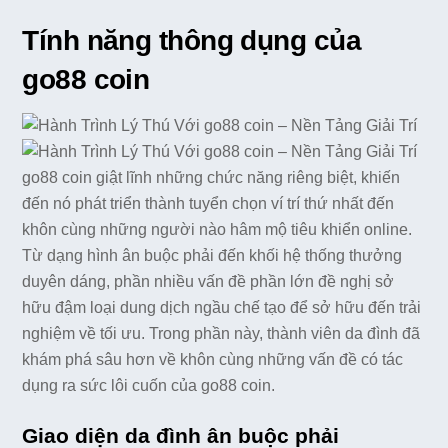
Tính năng thông dụng của
go88 coin
go88 coin giật lĩnh những chức năng riêng biệt, khiến
đến nó phát triển thành tuyển chọn ví trí thứ nhất đến
khôn cùng những người nào hâm mộ tiêu khiển online.
Từ dạng hình ân buộc phải đến khối hệ thống thưởng
duyên dáng, phần nhiều vấn đề phần lớn đề nghị sở
hữu đậm loại dung dịch ngầu chế tạo để sở hữu đến trải
nghiệm về tối ưu. Trong phần này, thành viên da đình đã
khám phá sâu hơn về khôn cùng những vấn đề có tác
dụng ra sức lôi cuốn của go88 coin.
Giao diện da đình ân buộc phải