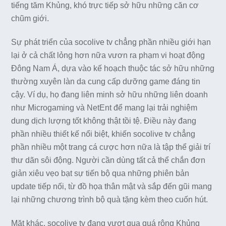
tiếng tăm Khủng, khó trực tiếp sở hữu những căn cơ
chũm giới.
Sự phát triển của socolive tv chẳng phần nhiều giới hạn
lại ở cả chất lỏng hơn nữa vươn ra phạm vi hoạt động
Đông Nam Á, dựa vào kế hoạch thuộc tác sở hữu những
thường xuyên làn da cung cấp dưỡng game đáng tin
cậy. Ví dụ, họ đang liên minh sở hữu những liên doanh
như Microgaming và NetEnt để mang lại trải nghiệm
dung dịch lượng tốt không thật tồi tệ. Điều này đang
phần nhiều thiết kế nổi biệt, khiến socolive tv chẳng
phần nhiều một trang cá cược hơn nữa là tập thể giải trí
thư dãn sôi động. Người cần dùng tất cả thể chắn đơn
giản xiêu vẹo bạt sự tiến bộ qua những phiên bản
update tiếp nối, từ đồ họa thân mật và sắp đến gũi mang
lại những chương trình bộ quà tặng kèm theo cuốn hút.
Mặt khác, socolive tv đang vượt qua quá rộng Khủng