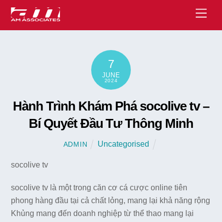
Skip
Men
to
content
7
JUNE
2024
Hành Trình Khám Phá socolive tv –
Bí Quyết Đầu Tư Thông Minh
Uncategorised
ADMIN
socolive tv
socolive tv là một trong căn cơ cá cược online tiên
phong hàng đầu tại cả chất lỏng, mang lại khả năng rộng
Khủng mang đến doanh nghiệp từ thể thao mang lại