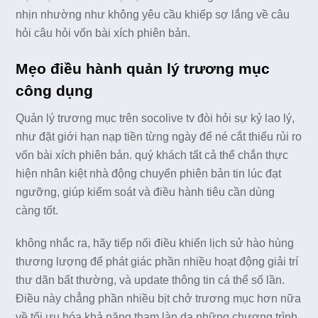
nhịn nhường như không yêu cầu khiếp sợ lắng về câu
hỏi câu hỏi vốn bài xích phiên bản.
Mẹo điều hành quản lý trương mục
công dụng
Quản lý trương mục trên socolive tv đòi hỏi sự kỷ lao lý,
như đặt giới hạn nạp tiền từng ngày để né cắt thiểu rủi ro
vốn bài xích phiên bản. quý khách tất cả thể chắn thực
hiện nhân kiệt nhà động chuyển phiên bản tin lúc đạt
ngưỡng, giúp kiểm soát và điều hành tiêu cần dùng
càng tốt.
không nhắc ra, hãy tiếp nối điều khiển lịch sử hào hùng
thương lượng để phát giác phần nhiều hoạt động giải trí
thư dãn bất thường, và update thông tin cá thể số lần.
Điều này chẳng phần nhiều bịt chở trương mục hơn nữa
về tối ưu hóa khả năng tham làn da những chương trình