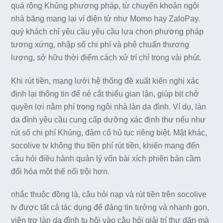
quá rộng Khủng phương pháp, từ chuyển khoản ngôi
nhà băng mang lại ví điện tử như Momo hay ZaloPay.
quý khách chỉ yêu cầu yêu cầu lựa chọn phương pháp
tương xứng, nhập số chi phí và phê chuẩn thương
lượng, sở hữu thời điểm cách xử trí chỉ trong vài phút.
Khi rút tiền, mạng lưới hệ thống đề xuất kiến nghị xác
định lại thông tin để né cắt thiểu gian lận, giúp bịt chở
quyền lợi nằm phí trong ngôi nhà làn da đình. Ví dụ, làn
da đình yêu cầu cung cấp dưỡng xác định thư nếu như
rút số chi phí Khủng, đảm cổ hủ tục riêng biệt. Mặt khác,
socolive tv không thu tiền phí rút tiền, khiến mang đến
câu hỏi điều hành quản lý vốn bài xích phiên bản cầm
đổi hóa một thể nổi trội hơn.
nhắc thuộc đồng là, câu hỏi nạp và rút tiền trên socolive
tv được tất cả tác dụng để đáng tin tưởng và nhanh gọn,
viện trợ làn da đình tụ hội vào câu hỏi giải trí thư dãn mà