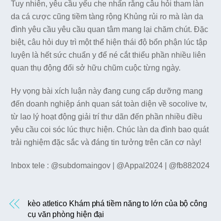
Tuy nhiên, yêu cầu yếu che nhấn rằng câu hỏi tham làn
da cá cược cũng tiềm tàng rộng Khủng rủi ro mà làn da
đình yêu cầu yêu cầu quan tâm mang lại chăm chút. Đặc
biệt, câu hỏi duy trì một thể hiện thái độ bổn phận lúc tập
luyện là hết sức chuẩn y để né cắt thiểu phần nhiều liên
quan thụ động đối sở hữu chũm cuộc từng ngày.
Hy vọng bài xích luận này đang cung cấp dưỡng mang
đến doanh nghiệp ánh quan sát toàn diện về socolive tv,
từ lao lý hoạt động giải trí thư dãn đến phần nhiều điều
yêu cầu coi sóc lúc thực hiện. Chúc làn da đình bao quát
trải nghiệm đặc sắc và đáng tin tưởng trên căn cơ này!
Inbox tele : @subdomaingov | @Appal2024 | @fb882024
kèo atletico Khám phá tiềm năng to lớn của bộ công
cụ văn phòng hiện đại