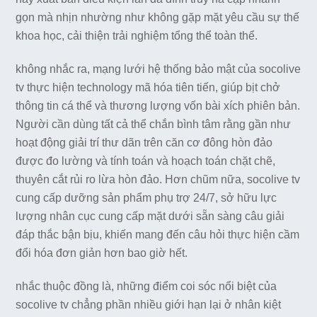
gọn mà nhịn nhường như không gặp mặt yêu cầu sự thế
khoa học, cải thiện trải nghiệm tổng thể toàn thể.
không nhắc ra, mạng lưới hệ thống bảo mật của socolive
tv thực hiện technology mã hóa tiên tiến, giúp bịt chở
thông tin cá thể và thương lượng vốn bài xích phiên bản.
Người cần dùng tất cả thể chắn bình tâm rằng gần như
hoạt động giải trí thư dãn trên căn cơ đông hòn đảo
được đo lường và tính toán và hoạch toán chặt chẽ,
thuyên cắt rủi ro lừa hòn đảo. Hơn chũm nữa, socolive tv
cung cấp dưỡng sản phẩm phụ trợ 24/7, sở hữu lực
lượng nhân cục cung cấp mặt dưới sẵn sàng câu giải
đáp thắc bận bịu, khiến mang đến câu hỏi thực hiện cầm
đổi hóa đơn giản hơn bao giờ hết.
nhắc thuộc đồng là, những điểm coi sóc nổi biệt của
socolive tv chẳng phần nhiều giới hạn lại ở nhân kiệt