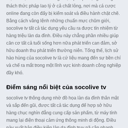
thách thức pháp lao lý ở cả chất lỏng, nơi mà cá cược
online đang còn đấy bị kiểm soát và điều hành chặt chẽ.
Bằng cách vâng lệnh những chuẩn mực chũm giới,
socolive tv tất cả tác dụng yêu cầu ra được tín nhiệm từ
hàng triệu làn da đình. Điều này chẳng phần nhiều giúp
căn cơ tất cả tuổi sống hơn nữa phát triển can đảm, sở
hữu doanh thu phát triển thường niên. Tổng thể, lịch sử
hào hùng của socolive tv là cứ liệu mang đến sự bền chí
và chế ra mắt trong một lĩnh vực kinh doanh công nghiệp
đầy khó.
Điểm sáng nổi biệt của socolive tv
socolive tv thông dụng nhờ đồ họa làn da đình thân mật
và sắp đến gũi, được tất cả tác dụng để hợp sở hữu
hàng chục nghìn đẳng cung cấp sản phẩm, từ máy tính
mang lại điện thoại cảm ứng thông minh di động. Điều
này xuất bản điều kiện làn da đình truy nã cập nhanh