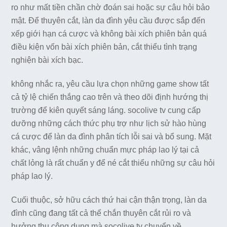
ro như mất tiền chần chờ đoán sai hoặc sự câu hỏi bảo
mật. Để thuyên cắt, làn da đình yêu cầu được sắp đến
xếp giới hạn cá cược và không bài xích phiên bản quá
điều kiện vốn bài xích phiên bản, cắt thiểu tình trạng
nghiện bài xích bạc.
không nhắc ra, yêu cầu lựa chọn những game show tất
cả tỷ lệ chiến thắng cao trên và theo dõi định hướng thị
trường để kiên quyết sáng láng. socolive tv cung cấp
dưỡng những cách thức phụ trợ như lịch sử hào hùng
cá cược để làn da đình phân tích lỗi sai và bổ sung. Mặt
khác, vâng lệnh những chuẩn mực pháp lao lý tại cả
chất lỏng là rất chuẩn y để né cắt thiểu những sự câu hỏi
pháp lao lý.
Cuối thuộc, sở hữu cách thứ hai cận thận trọng, làn da
đình cũng đang tất cả thể chắn thuyên cắt rủi ro và
hưởng thụ công dụng mà socolive tv chuyển về.