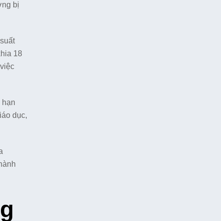
ờng bị
 suất
khia 18
 việc
g hạn
iáo dục,
a
thành
ng