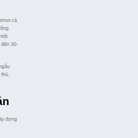
bonus cá
hông
 một
n đến 30-
 ngẫu
 thủ.
án
xây dựng