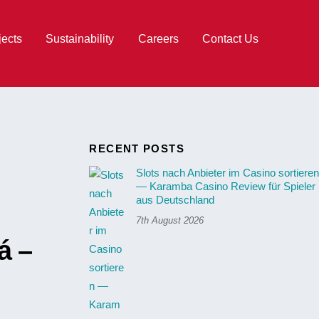
jects
Sustainability
Careers
Contact Us
RECENT POSTS
Slots nach Anbieter im Casino sortieren
— Karamba Casino Review für Spieler
aus Deutschland
7th August 2026
á –