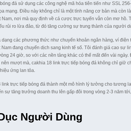
p bóng đá sử dụng các công nghệ mã hóa tiên tiến như SSL 256-b
 dọa mạng. Điều này không chỉ là một tính năng cơ bản mà còn l
ệt Nam, nơi mà quy định về cá cược trực tuyến vẫn còn mơ hồ. 
ểu rủi ro lừa đảo, từ đó tăng cường sự trung thành của người d
ợ đa dạng các phương thức như chuyển khoản ngân hàng, ví điện 
iệt Nam đang chuyển dịch sang kinh tế số. Tôi đánh giá cao sự li
vòng 24 giờ, so với các nền tảng khác có thể mất đến vài ngày. 
ở nên mượt mà, cakhia 18 link trực tiếp bóng đá không chỉ giữ 
hiệu ứng lan tỏa.
 link trực tiếp bóng đá thành một mô hình lý tưởng cho tương la
đến sự tăng trưởng doanh thu lên gấp đôi trong vòng 2-3 năm tới
 Dục Người Dùng