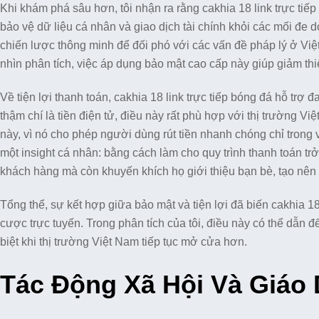
Khi khám phá sâu hơn, tôi nhận ra rằng cakhia 18 link trực tiế
bảo vệ dữ liệu cá nhân và giao dịch tài chính khỏi các mối đe
chiến lược thông minh để đối phó với các vấn đề pháp lý ở Vi
nhìn phân tích, việc áp dụng bảo mật cao cấp này giúp giảm thi
Về tiện lợi thanh toán, cakhia 18 link trực tiếp bóng đá hỗ tr
thậm chí là tiền điện tử, điều này rất phù hợp với thị trường V
này, vì nó cho phép người dùng rút tiền nhanh chóng chỉ trong 
một insight cá nhân: bằng cách làm cho quy trình thanh toán tr
khách hàng mà còn khuyến khích họ giới thiệu bạn bè, tạo nên 
Tổng thể, sự kết hợp giữa bảo mật và tiện lợi đã biến cakhia 18
cược trực tuyến. Trong phân tích của tôi, điều này có thể dẫn 
biệt khi thị trường Việt Nam tiếp tục mở cửa hơn.
Tác Động Xã Hội Và Giáo