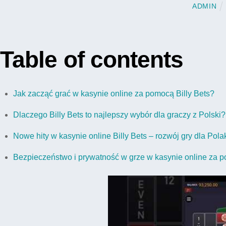
ADMIN
Table of contents
Jak zacząć grać w kasynie online za pomocą Billy Bets?
Dlaczego Billy Bets to najlepszy wybór dla graczy z Polski?
Nowe hity w kasynie online Billy Bets – rozwój gry dla Pol
Bezpieczeństwo i prywatność w grze w kasynie online za p