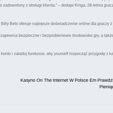
 zadowolony z obsługi klienta.” – dodaje Kinga, 28-letnia grac
Billy Bets oferuje najlepsze doświadczenie online dla graczy z 
ts zapewnia bezpieczne i bezproblemowe środowisko gry, a takż
 konto i załaduj fundusze, aby yourself rozpocząć przygodę z 
Kasyno On The Internet W Polsce Em Prawdz
Pienią