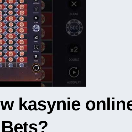
 w kasynie onlin
 Bets?