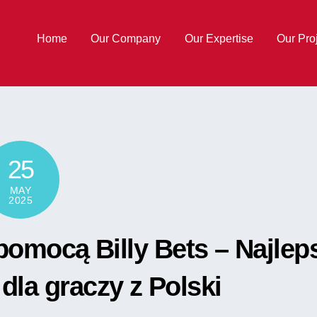
Home
Our Company
Our Expertise
Our Pro
25
MAY
2025
pomocą Billy Bets – Najlep
dla graczy z Polski