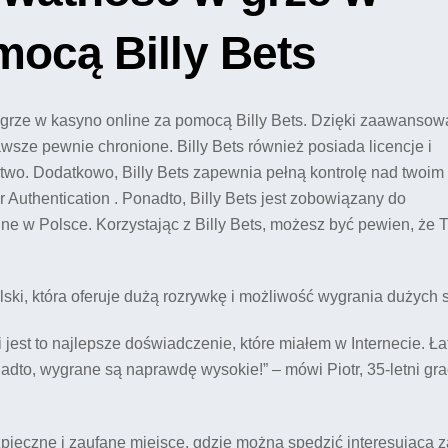
mocą Billy Bets
grze w kasyno online za pomocą Billy Bets. Dzięki zaawansow
wsze pewnie chronione. Billy Bets również posiada licencje i
ństwo. Dodatkowo, Billy Bets zapewnia pełną kontrolę nad twoim
r Authentication . Ponadto, Billy Bets jest zobowiązany do
ine w Polsce. Korzystając z Billy Bets, możesz być pewien, że 
olski, która oferuje dużą rozrywkę i możliwość wygrania dużych 
i jest to najlepsze doświadczenie, które miałem w Internecie. Ł
adto, wygrane są naprawdę wysokie!” – mówi Piotr, 35-letni gra
zpieczne i zaufane miejsce, gdzie można spędzić interesującą 