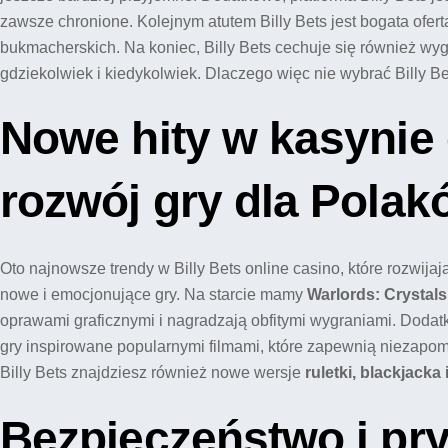
zawsze chronione. Kolejnym atutem Billy Bets jest bogata ofer
bukmacherskich. Na koniec, Billy Bets cechuje się również wyg
gdziekolwiek i kiedykolwiek. Dlaczego więc nie wybrać Billy B
Nowe hity w kasynie o
rozwój gry dla Polak
Oto najnowsze trendy w Billy Bets online casino, które rozwijaj
nowe i emocjonujące gry. Na starcie mamy
Warlords: Crystals
oprawami graficznymi i nagradzają obfitymi wygraniami. Dodat
gry inspirowane popularnymi filmami, które zapewnią niezapo
Billy Bets znajdziesz również nowe wersje
ruletki, blackjacka 
Bezpieczeństwo i pr