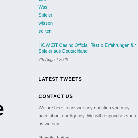
HOW ZIT Casino Official: Test & Erfahrungen für
Spieler aus Deutschland
7th August 2026
LATEST TWEETS
CONTACT US
e
We are here to answer any question you may
have about our Agency. We will respond as soon
as we can.
[themify_button