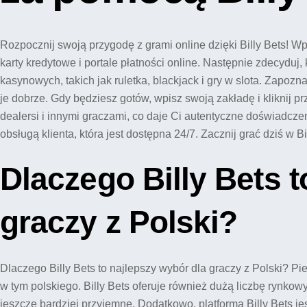
Rozpocznij swoją przygodę z grami online dzięki Billy Bets! Wp
karty kredytowe i portale płatności online. Następnie zdecyduj
kasynowych, takich jak ruletka, blackjack i gry w slota. Zapozn
je dobrze. Gdy będziesz gotów, wpisz swoją zakładę i kliknij p
dealersi i innymi graczami, co daje Ci autentyczne doświadczen
obsługą klienta, która jest dostępna 24/7. Zacznij grać dziś w Bi
Dlaczego Billy Bets t
graczy z Polski?
Dlaczego Billy Bets to najlepszy wybór dla graczy z Polski? Pi
w tym polskiego. Billy Bets oferuje również dużą liczbę rynko
jeszcze bardziej przyjemne. Dodatkowo, platforma Billy Bets je