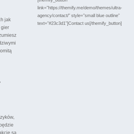
link="https://themify.me/demo/themes/ultra-
agency/contact/" style="small blue outline"
ch jak
text="#23c3d1"]Contact us[/themify_button]
 gier
ozumiesz
wdziwymi
komitą
ęzyków,
 będzie
akcje są