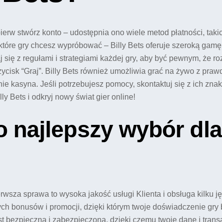
ierw stwórz konto – udostępnia ono wiele metod płatności, taki
, które gry chcesz wypróbować – Billy Bets oferuje szeroką gamę
aj się z regułami i strategiami każdej gry, aby być pewnym, że r
rzycisk “Graj”. Billy Bets również umożliwia grać na żywo z pra
ie kasyna. Jeśli potrzebujesz pomocy, skontaktuj się z ich zna
lly Bets i odkryj nowy świat gier online!
o najlepszy wybór dla
erwsza sprawa to wysoka jakość usługi Klienta i obsługa kilku j
wych bonusów i promocji, dzięki którym twoje doświadczenie gry
st bezpieczna i zabezpieczona, dzięki czemu twoje dane i trans