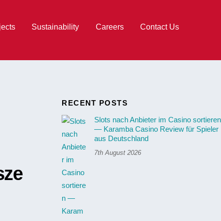
jects
Sustainability
Careers
Contact Us
RECENT POSTS
Slots nach Anbieter im Casino sortieren
— Karamba Casino Review für Spieler
aus Deutschland
7th August 2026
sze